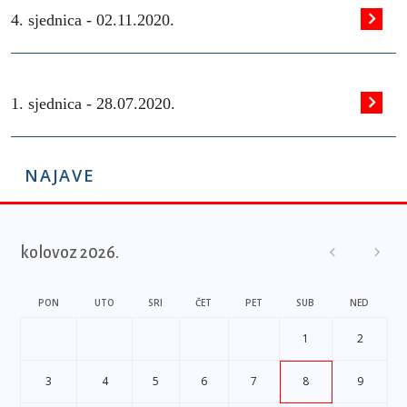
4. sjednica -
02.11.2020.
1. sjednica -
28.07.2020.
NAJAVE
kolovoz 2026.
PON
UTO
SRI
ČET
PET
SUB
NED
1
2
3
4
5
6
7
8
9