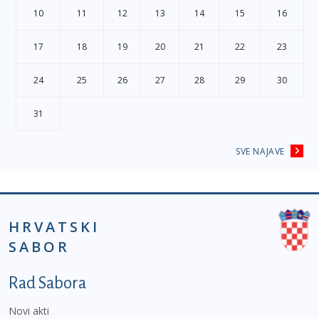
10
11
12
13
14
15
16
17
18
19
20
21
22
23
24
25
26
27
28
29
30
31
SVE NAJAVE
HRVATSKI
SABOR
Podnožje prvi izbornik
Rad Sabora
Novi akti