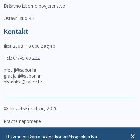
Državno izborno povjerenstvo
Ustavni sud RH
Kontakt
Ilica 256B, 10 000 Zagreb
Tel.:
01/45 69 222
mediji@sabor.hr
gradjani@sabor.hr
pisarnica@sabor.hr
© Hrvatski sabor,
2026
Pravne napomene
Izjava o pristupačnosti
U svrhu pružanja boljeg korisničkog iskustva