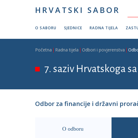
Skoči na glavni sadržaj
HRVATSKI SABOR
O SABORU
SJEDNICE
RADNA TIJELA
ZASTU
Breadcrumb
Početna
Radna tijela
Odbori i povjerenstva
Odbo
7. saziv Hrvatskoga sab
Odbor za financije i državni pror
O odboru