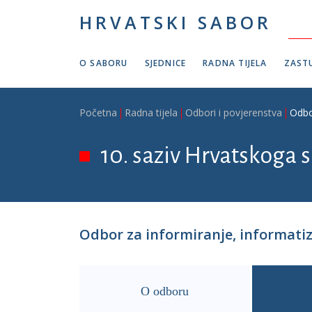
Skoči na glavni sadržaj
HRVATSKI SABOR
O SABORU
SJEDNICE
RADNA TIJELA
ZASTU
Breadcrumb
Početna
Radna tijela
Odbori i povjerenstva
Odbo
10. saziv Hrvatskoga s
Odbor za informiranje, informatiz
O odboru