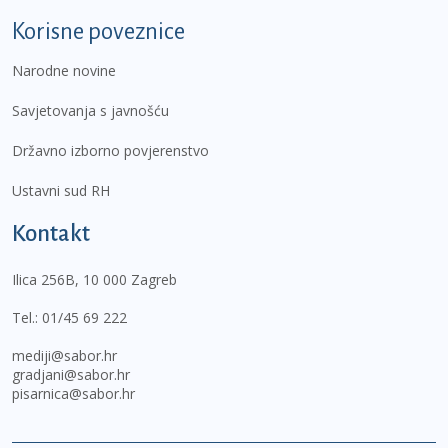
Korisne poveznice
Narodne novine
Savjetovanja s javnošću
Državno izborno povjerenstvo
Ustavni sud RH
Kontakt
Ilica 256B, 10 000 Zagreb
Tel.:
01/45 69 222
mediji@sabor.hr
gradjani@sabor.hr
pisarnica@sabor.hr