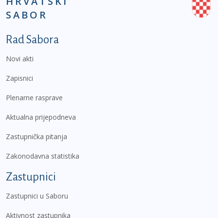
HRVATSKI
SABOR
Podnožje prvi izbornik
Rad Sabora
Novi akti
Zapisnici
Plenarne rasprave
Aktualna prijepodneva
Zastupnička pitanja
Zakonodavna statistika
Zastupnici
Zastupnici u Saboru
Aktivnost zastupnika