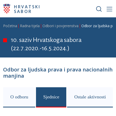
Skoči na glavni sadržaj
HRVATSKI
SABOR
Breadcrumb
Početna
Radna tijela
Odbori i povjerenstva
Odbor za ljudska pra
10. saziv Hrvatskoga sabora
(22.7.2020.-16.5.2024.)
Odbor za ljudska prava i prava nacionalnih
manjina
O odboru
Sjednice
Ostale aktivnosti