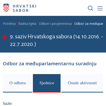
Skoči na glavni sadržaj
HRVATSKI
SABOR
Breadcrumb
Početna
Radna tijela
Odbori i povjerenstva
Odbor za međuparla
9. saziv Hrvatskoga sabora (14.10.2016. -
22.7.2020.)
Odbor za međuparlamentarnu suradnju
O odboru
Sjednice
Ostale aktivnosti
Saziv