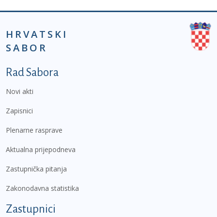
HRVATSKI
SABOR
Podnožje prvi izbornik
Rad Sabora
Novi akti
Zapisnici
Plenarne rasprave
Aktualna prijepodneva
Zastupnička pitanja
Zakonodavna statistika
Zastupnici