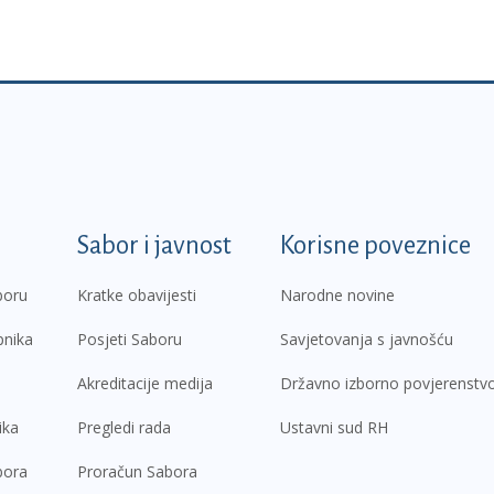
k
Sabor i javnost
Korisne poveznice
boru
Kratke obavijesti
Narodne novine
pnika
Posjeti Saboru
Savjetovanja s javnošću
Akreditacije medija
Državno izborno povjerenstv
ika
Pregledi rada
Ustavni sud RH
bora
Proračun Sabora