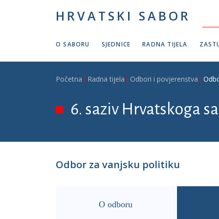
Skoči na glavni sadržaj
HRVATSKI SABOR
O SABORU
SJEDNICE
RADNA TIJELA
ZASTU
Breadcrumb
Početna
Radna tijela
Odbori i povjerenstva
Odbo
6. saziv Hrvatskoga sab
Odbor za vanjsku politiku
O odboru