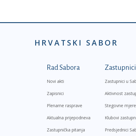
HRVATSKI SABOR
Podnožje prvi izborni
Rad Sabora
Zastupnici
Novi akti
Zastupnici u Sa
Zapisnici
Aktivnost zastu
Plenarne rasprave
Stegovne mjere
Aktualna prijepodneva
Klubovi zastupn
Zastupnička pitanja
Predsjednici Sa