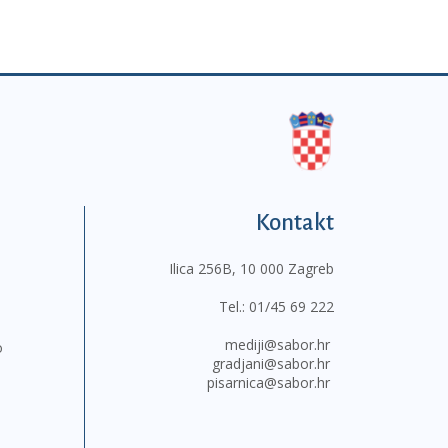
Kontakt
Ilica 256B, 10 000 Zagreb
Tel.:
01/45 69 222
mediji@sabor.hr
o
gradjani@sabor.hr
pisarnica@sabor.hr