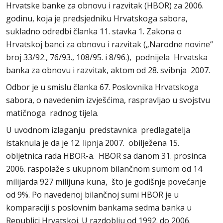
Hrvatske banke za obnovu i razvitak (HBOR) za 2006.
godinu, koja je predsjedniku Hrvatskoga sabora,
sukladno odredbi članka 11. stavka 1. Zakona o
Hrvatskoj banci za obnovu i razvitak („Narodne novine“
broj 33/92., 76/93., 108/95. i 8/96.), podnijela Hrvatska
banka za obnovu i razvitak, aktom od 28. svibnja 2007.
Odbor je u smislu članka 67. Poslovnika Hrvatskoga
sabora, o navedenim izvješćima, raspravljao u svojstvu
matičnoga radnog tijela.
U uvodnom izlaganju predstavnica predlagatelja
istaknula je da je 12. lipnja 2007. obilježena 15.
obljetnica rada HBOR-a. HBOR sa danom 31. prosinca
2006. raspolaže s ukupnom bilančnom sumom od 14
milijarda 927 milijuna kuna, što je godišnje povećanje
od 9%. Po navedenoj bilančnoj sumi HBOR je u
komparaciji s poslovnim bankama sedma banka u
Republici Hrvatskoj. U razdoblju od 1992. do 2006.