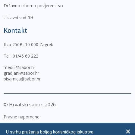
Državno izborno povjerenstvo
Ustavni sud RH
Kontakt
Ilica 256B, 10 000 Zagreb
Tel.:
01/45 69 222
mediji@sabor.hr
gradjani@sabor.hr
pisarnica@sabor.hr
© Hrvatski sabor,
2026
Pravne napomene
Izjava o pristupačnosti
U svrhu pružanja boljeg korisničkog iskustva