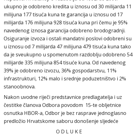
ukupno je odobreno kredita u iznosu od 30 milijarda 11
milijuna 177 tisuća kuna te garancija u iznosu od 17
milijarda 176 milijuna 928 tisuća kuna pri čemu je 95%
navedenog iznosa garancija odobreno brodogradnji.
Osiguranje izvoza i ostali mandatni poslovi odobreni su
u iznosu od 7 milijarda 47 milijuna 479 tisuća kuna tako
da je sveukupno u spomenutom razdoblju odobreno 54
milijarde 335 milijuna 854 tisuće kuna. Od navedenog
39% je odobreno izvozu, 36% gospodarstvu, 11%
infrastrukturi, 12% malo i srednje poduzetništvo i 2%
stanoobnova.
Nakon uvodne riječi predstavnice predlagatelja i uz
čestitke članova Odbora povodom 15-te obljetnice
osnutka HBOR-a, Odbor je bez rasprave jednoglasno
predložio Hrvatskome saboru donošenje sljedeće
O D L U K E