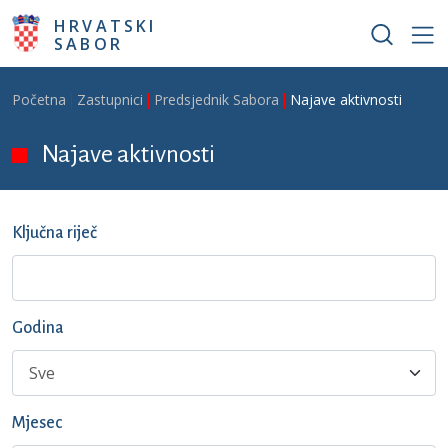
Skoči na glavni sadržaj
HRVATSKI
SABOR
Breadcrumb
Početna
Zastupnici
Predsjednik Sabora
Najave aktivnosti
Najave aktivnosti
Ključna riječ
Godina
Mjesec