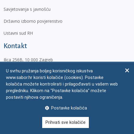
Savjetovanja s javnošću
Državno izborno povjerenstvo
Ustavni sud RH
Kontakt
Ilica 256B, 10 000 Zagreb
Tel.:
U svrhu pružanja boljeg korisničkog iskustva
01/45 69 222
www.sabor.hr koristi kolačiće (cookies). Postavke
mediji@sabor.hr
kolačića možete kontrolirati i prilagođavati u vašem web
gradjani@sabor.hr
pregledniku. Klikom na "Postavke kolačića" možete
pisarnica@sabor.hr
postaviti njihova ograničenja.
Postavke kolačića
© Hrvatski sabor,
2026
Prihvati sve kolačiće
Pravne napomene