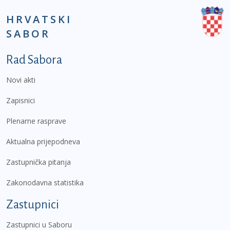
HRVATSKI
SABOR
Podnožje prvi izbornik
Rad Sabora
Novi akti
Zapisnici
Plenarne rasprave
Aktualna prijepodneva
Zastupnička pitanja
Zakonodavna statistika
Zastupnici
Zastupnici u Saboru