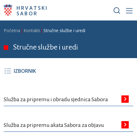
Skoči na glavni sadržaj
HRVATSKI
SABOR
Breadcrumb
Početna
Kontakti
Stručne službe i uredi
Stručne službe i uredi
IZBORNIK
Služba za pripremu i obradu sjednica Sabora
Služba za pripremu akata Sabora za objavu