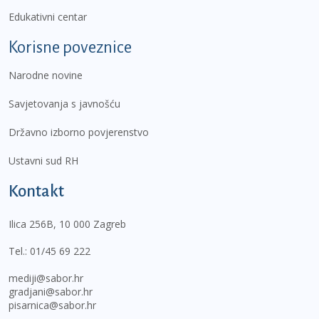
Edukativni centar
Korisne poveznice
Narodne novine
Savjetovanja s javnošću
Državno izborno povjerenstvo
Ustavni sud RH
Kontakt
Ilica 256B, 10 000 Zagreb
Tel.:
01/45 69 222
mediji@sabor.hr
gradjani@sabor.hr
pisarnica@sabor.hr