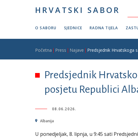
Skoči na glavni sadržaj
HRVATSKI SABOR
O SABORU
SJEDNICE
RADNA TIJELA
ZASTU
Breadcrumb
Početna
Press
Najave
Predsjednik Hrvatskoga s
Predsjednik Hrvatsko
posjetu Republici Alb
08.06.2026.
Albanija
U ponedjeljak, 8. lipnja, u 9:45 sati Predsj