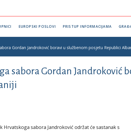
PNICI
EUROPSKI POSLOVI
PRISTUP INFORMACIJAMA
GRAĐ
abora Gordan Jandroković boravi u službenom posjetu Republici Alban
ga sabora Gordan Jandroković b
aniji
ednik Hrvatskoga sabora Jandroković održat će sastanak s