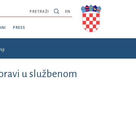
PRETRAŽI
EN
ANI
PRESS
iji
oravi u službenom