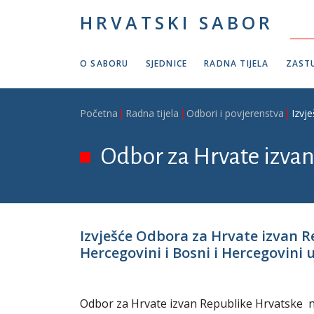
Skoči na glavni sadržaj
HRVATSKI SABOR
O SABORU
SJEDNICE
RADNA TIJELA
ZASTU
Breadcrumb
Početna
Radna tijela
Odbori i povjerenstva
Izvj
Odbor za Hrvate izva
Izvješće Odbora za Hrvate izvan R
Hercegovini i Bosni i Hercegovini
Odbor za Hrvate izvan Republike Hrvatske na