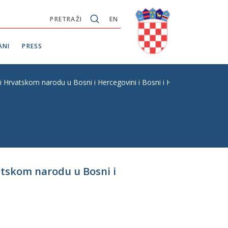
PRETRAŽI
EN
ANI
PRESS
ri Hrvatskom narodu u Bosni i Hercegovini i Bosni i Hercegovini u pr
atskom narodu u Bosni i