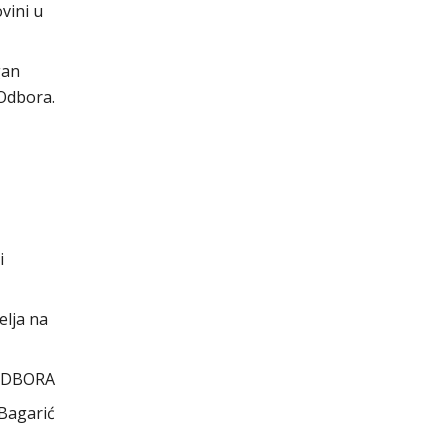
vini u
gan
 Odbora.
i
elja na
ODBORA
 Bagarić