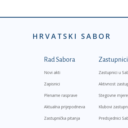
HRVATSKI SABOR
Podnožje prvi izborni
Rad Sabora
Zastupnici
Novi akti
Zastupnici u Sa
Zapisnici
Aktivnost zastu
Plenarne rasprave
Stegovne mjere
Aktualna prijepodneva
Klubovi zastupn
Zastupnička pitanja
Predsjednici Sa