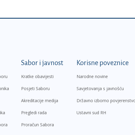
k
Sabor i javnost
Korisne poveznice
boru
Kratke obavijesti
Narodne novine
pnika
Posjeti Saboru
Savjetovanja s javnošću
Akreditacije medija
Državno izborno povjerenstv
ika
Pregledi rada
Ustavni sud RH
bora
Proračun Sabora