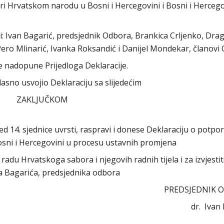
ori Hrvatskom narodu u Bosni i Hercegovini i Bosni i Hercego
vali: Ivan Bagarić, predsjednik Odbora, Brankica Crljenko, Dra
 Pero Mlinarić, Ivanka Roksandić i Danijel Mondekar, članovi
 nadopune Prijedloga Deklaracije.
sno usvojio Deklaraciju sa slijedećim
ZAKLJUČKOM
 14. sjednice uvrsti, raspravi i donese Deklaraciju o potpor
osni i Hercegovini u procesu ustavnih promjena
radu Hrvatskoga sabora i njegovih radnih tijela i za izvjestit
na Bagarića, predsjednika odbora
PREDSJEDNIK 
dr. Ivan