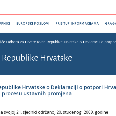
PNICI
EUROPSKI POSLOVI
PRISTUP INFORMACIJAMA
GRAĐ
ešće Odbora za Hrvate izvan Republike Hrvatske o Deklaraciji o potpo
n Republike Hrvatske
epublike Hrvatske o Deklaraciji o potpori Hrv
 u procesu ustavnih promjena
 svojoj 21. sjednici održanoj 20. studenog 2009. godine