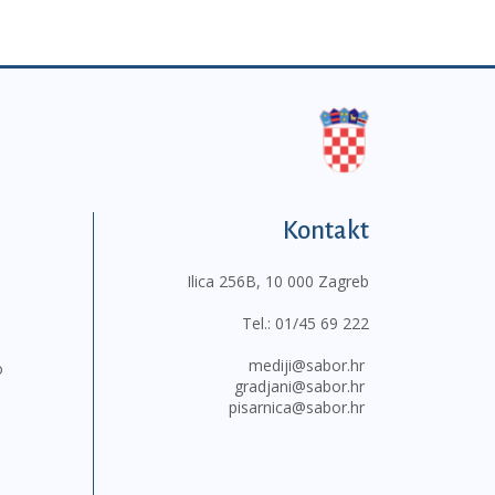
Kontakt
Ilica 256B, 10 000 Zagreb
Tel.:
01/45 69 222
mediji@sabor.hr
o
gradjani@sabor.hr
pisarnica@sabor.hr