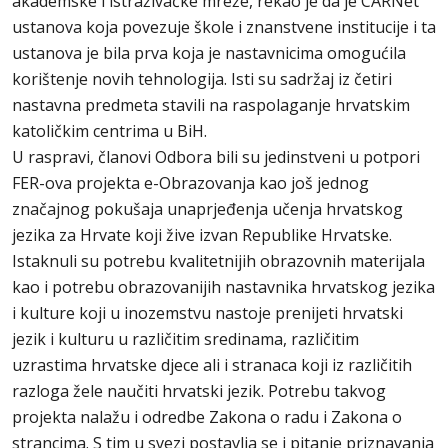
akademske i istraživačke mreže, rekao je da je CARNet
ustanova koja povezuje škole i znanstvene institucije i ta
ustanova je bila prva koja je nastavnicima omogućila
korištenje novih tehnologija. Isti su sadržaj iz četiri
nastavna predmeta stavili na raspolaganje hrvatskim
katoličkim centrima u BiH.
U raspravi, članovi Odbora bili su jedinstveni u potpori
FER-ova projekta e-Obrazovanja kao još jednog
značajnog pokušaja unaprjeđenja učenja hrvatskog
jezika za Hrvate koji žive izvan Republike Hrvatske.
Istaknuli su potrebu kvalitetnijih obrazovnih materijala
kao i potrebu obrazovanijih nastavnika hrvatskog jezika
i kulture koji u inozemstvu nastoje prenijeti hrvatski
jezik i kulturu u različitim sredinama, različitim
uzrastima hrvatske djece ali i stranaca koji iz različitih
razloga žele naučiti hrvatski jezik. Potrebu takvog
projekta nalažu i odredbe Zakona o radu i Zakona o
strancima. S tim u svezi postavlja se i pitanje priznavanja