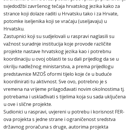
svjedodžbi završenog tečaja hrvatskog jezika kako za
strance koji dolaze raditi u Hrvatsku tako i za Hrvate,
potomke iseljenika koji se vraćaju (useljavaju) u
Hrvatsku.
Zastupnici koji su sudjelovali u raspravi naglasili su
važnost suradnje institucija koje provode različite
projekte nastave hrvatskog jezika kao i potrebnu
koordinaciju u ovoj oblasti te su dali prijedlog da se u
okrilju nadležnog ministarstva, a prema prijedlogu
predstavnice MZOŠ oformi tijelo koje će u buduće
koordinirati tu aktivnost. Sve ovo, potrebno je s
vremena na vrijeme prilagođavati novim okolnostima tj.
potrebama i usklađivati s tijelima koja su sada uključena
u ove i slične projekte.
Sudionici u raspravi, uvjereni u potrebu i korisnost FER-
ova projekta s jedne strane i ograničenost sredstva
državnog proračuna s druge, autorima projekta