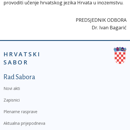
provoditi učenje hrvatskog jezika Hrvata u inozemstvu.
PREDSJEDNIK ODBORA
Dr. Ivan Bagarić
HRVATSKI
SABOR
Podnožje prvi izbornik
Rad Sabora
Novi akti
Zapisnici
Plenarne rasprave
Aktualna prijepodneva