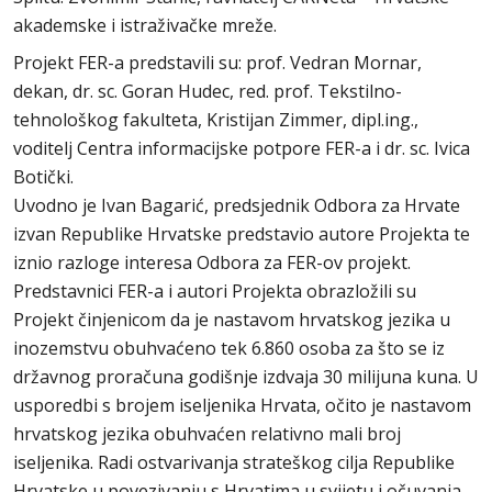
akademske i istraživačke mreže.
Projekt FER-a predstavili su: prof. Vedran Mornar,
dekan, dr. sc. Goran Hudec, red. prof. Tekstilno-
tehnološkog fakulteta, Kristijan Zimmer, dipl.ing.,
voditelj Centra informacijske potpore FER-a i dr. sc. Ivica
Botički.
Uvodno je Ivan Bagarić, predsjednik Odbora za Hrvate
izvan Republike Hrvatske predstavio autore Projekta te
iznio razloge interesa Odbora za FER-ov projekt.
Predstavnici FER-a i autori Projekta obrazložili su
Projekt činjenicom da je nastavom hrvatskog jezika u
inozemstvu obuhvaćeno tek 6.860 osoba za što se iz
državnog proračuna godišnje izdvaja 30 milijuna kuna. U
usporedbi s brojem iseljenika Hrvata, očito je nastavom
hrvatskog jezika obuhvaćen relativno mali broj
iseljenika. Radi ostvarivanja strateškog cilja Republike
Hrvatske u povezivanju s Hrvatima u svijetu i očuvanja