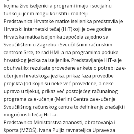
kojima žive iseljenici a programi imaju i socijalnu
funkciju jer ih mogu koristiti i roditelji.
Predstavnica Hrvatske matice iseljenika predstavila je
Hrvatski internetski tečaj (HiT)koji je ove godine
Hrvatska matica iseljenika započela zajedno sa
Sveučilištem u Zagrebu i Sveučilišnim računskim
centrom Srce, te rad HMI-a na programima poduke
hrvatskog jezika za iseljenike. Predstavljanje HiT-a je
obuhvatilo: rezultate provedene ankete o potrebi za e-
učenjem hrvatskoga jezika, prikaz faza provedbe
projekta (od kojih su neke već provedene, a neke
upravo u tijeku), prikaz već postojećeg računalnog
programa za e-učenje (Merlin) Centra za e-učenje
Sveučilišnog računskog centra te definiranje značajki i
mogućnosti tečaj HiT-a..
Predstavnica Ministarstva znanosti, obrazovanja i
športa (MZOŠ), Ivana Puljiz ravnateljica Uprave za