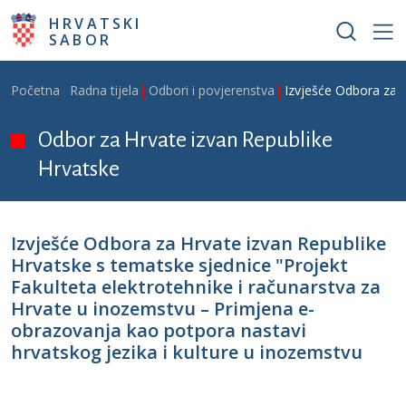
Skoči na glavni sadržaj
HRVATSKI
SABOR
Breadcrumb
Početna
Radna tijela
Odbori i povjerenstva
Izvješće Odbora za H
Odbor za Hrvate izvan Republike
Hrvatske
Izvješće Odbora za Hrvate izvan Republike
Hrvatske s tematske sjednice "Projekt
Fakulteta elektrotehnike i računarstva za
Hrvate u inozemstvu – Primjena e-
obrazovanja kao potpora nastavi
hrvatskog jezika i kulture u inozemstvu