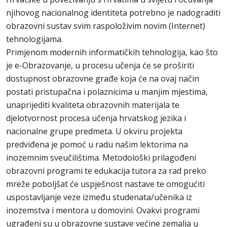
njihovog nacionalnog identiteta potrebno je nadograditi
obrazovni sustav svim raspoloživim novim (Internet)
tehnologijama.
Primjenom modernih informatičkih tehnologija, kao što
je e-Obrazovanje, u procesu učenja će se proširiti
dostupnost obrazovne građe koja će na ovaj način
postati pristupačna i polaznicima u manjim mjestima,
unaprijediti kvaliteta obrazovnih materijala te
djelotvornost procesa učenja hrvatskog jezika i
nacionalne grupe predmeta. U okviru projekta
predviđena je pomoć u radu našim lektorima na
inozemnim sveučilištima. Metodološki prilagođeni
obrazovni programi te edukacija tutora za rad preko
mreže poboljšat će uspješnost nastave te omogućiti
uspostavljanje veze između studenata/učenika iz
inozemstva i mentora u domovini. Ovakvi programi
ugrađeni su u obrazovne sustave većine zemalja u