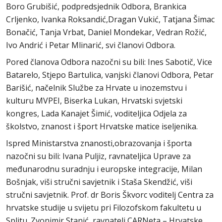
Boro Grubišić, podpredsjednik Odbora, Brankica
Crljenko, Ivanka Roksandić,Dragan Vukić, Tatjana Šimac
Bonačić, Tanja Vrbat, Daniel Mondekar, Vedran Rožić,
Ivo Andrić i Petar Mlinarić, svi članovi Odbora.
Pored članova Odbora nazočni su bili: Ines Sabotič, Vice
Batarelo, Stjepo Bartulica, vanjski članovi Odbora, Petar
Barišić, načelnik Službe za Hrvate u inozemstvu i
kulturu MVPEI, Biserka Lukan, Hrvatski svjetski
kongres, Lada Kanajet Šimić, voditeljica Odjela za
školstvo, znanost i šport Hrvatske matice iseljenika.
Ispred Ministarstva znanosti,obrazovanja i športa
nazočni su bili: Ivana Puljiz, ravnateljica Uprave za
međunarodnu suradnju i europske integracije, Milan
Bošnjak, viši stručni savjetnik i Staša Skendžić, viši
stručni savjetnik. Prof. dr Boris Škvorc voditelj Centra za
hrvatske studije u svijetu pri Filozofskom fakultetu u
Splitu. Zvonimir Stanić, ravnatelj CARNeta – Hrvatske