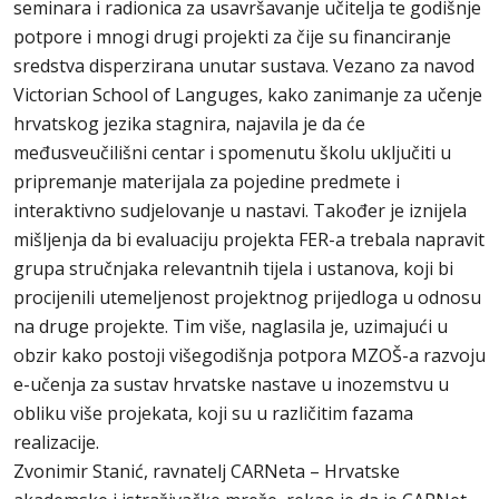
seminara i radionica za usavršavanje učitelja te godišnje
potpore i mnogi drugi projekti za čije su financiranje
sredstva disperzirana unutar sustava. Vezano za navod
Victorian School of Languges, kako zanimanje za učenje
hrvatskog jezika stagnira, najavila je da će
međusveučilišni centar i spomenutu školu uključiti u
pripremanje materijala za pojedine predmete i
interaktivno sudjelovanje u nastavi. Također je iznijela
mišljenja da bi evaluaciju projekta FER-a trebala napravit
grupa stručnjaka relevantnih tijela i ustanova, koji bi
procijenili utemeljenost projektnog prijedloga u odnosu
na druge projekte. Tim više, naglasila je, uzimajući u
obzir kako postoji višegodišnja potpora MZOŠ-a razvoju
e-učenja za sustav hrvatske nastave u inozemstvu u
obliku više projekata, koji su u različitim fazama
realizacije.
Zvonimir Stanić, ravnatelj CARNeta – Hrvatske