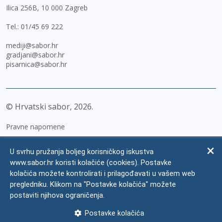
Ilica 256B, 10 000 Zagreb
Tel.:
01/45 69 222
mediji@sabor.hr
gradjani@sabor.hr
pisarnica@sabor.hr
© Hrvatski sabor,
2026
Pravne napomene
Izjava o pristupačnosti
U svrhu pružanja boljeg korisničkog iskustva
Zaštita osobnih podataka
www.sabor.hr koristi kolačiće (cookies). Postavke
kolačića možete kontrolirati i prilagođavati u vašem web
Impressum
pregledniku. Klikom na "Postavke kolačića" možete
Česta pitanja
postaviti njihova ograničenja.
Kontakti
Postavke kolačića