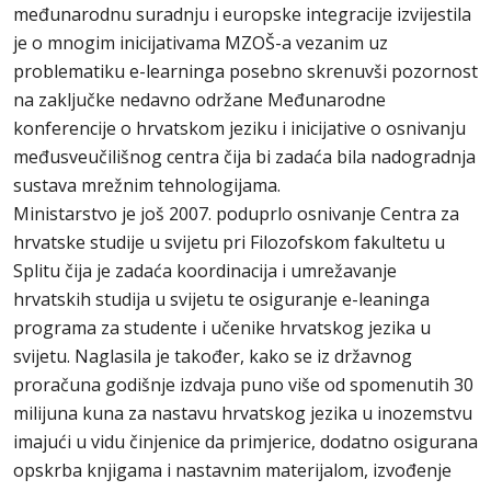
međunarodnu suradnju i europske integracije izvijestila
je o mnogim inicijativama MZOŠ-a vezanim uz
problematiku e-learninga posebno skrenuvši pozornost
na zaključke nedavno održane Međunarodne
konferencije o hrvatskom jeziku i inicijative o osnivanju
međusveučilišnog centra čija bi zadaća bila nadogradnja
sustava mrežnim tehnologijama.
Ministarstvo je još 2007. poduprlo osnivanje Centra za
hrvatske studije u svijetu pri Filozofskom fakultetu u
Splitu čija je zadaća koordinacija i umrežavanje
hrvatskih studija u svijetu te osiguranje e-leaninga
programa za studente i učenike hrvatskog jezika u
svijetu. Naglasila je također, kako se iz državnog
proračuna godišnje izdvaja puno više od spomenutih 30
milijuna kuna za nastavu hrvatskog jezika u inozemstvu
imajući u vidu činjenice da primjerice, dodatno osigurana
opskrba knjigama i nastavnim materijalom, izvođenje