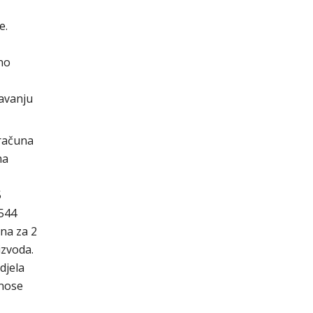
e.
no
avanju
oračuna
ma
5
 544
na za 2
izvoda.
djela
znose