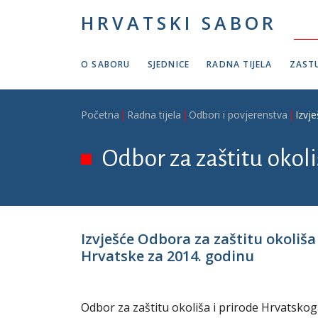
Skoči na glavni sadržaj
HRVATSKI SABOR
O SABORU
SJEDNICE
RADNA TIJELA
ZASTU
Breadcrumb
Početna
Radna tijela
Odbori i povjerenstva
Izvj
Odbor za zaštitu okoli
Izvješće Odbora za zaštitu okoliš
Hrvatske za 2014. godinu
Odbor za zaštitu okoliša i prirode Hrvatskog