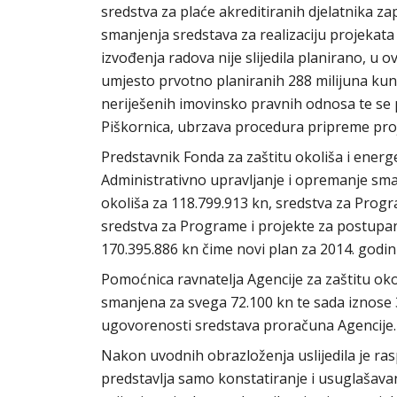
sredstva za plaće akreditiranih djelatnika 
smanjenja sredstava za realizaciju projekat
izvođenja radova nije slijedila planirano, u o
umjesto prvotno planiranih 288 milijuna kuna
neriješenih imovinsko pravnih odnosa te se
Piškornica, ubrzava procedura pripreme pro
Predstavnik Fonda za zaštitu okoliša i energ
Administrativno upravljanje i opremanje sman
okoliša za 118.799.913 kn, sredstva za Progr
sredstva za Programe i projekte za postupan
170.395.886 kn čime novi plan za 2014. godin
Pomoćnica ravnatelja Agencije za zaštitu oko
smanjena za svega 72.100 kn te sada iznose 3
ugovorenosti sredstava proračuna Agencije.
Nakon uvodnih obrazloženja uslijedila je ras
predstavlja samo konstatiranje i usuglašava