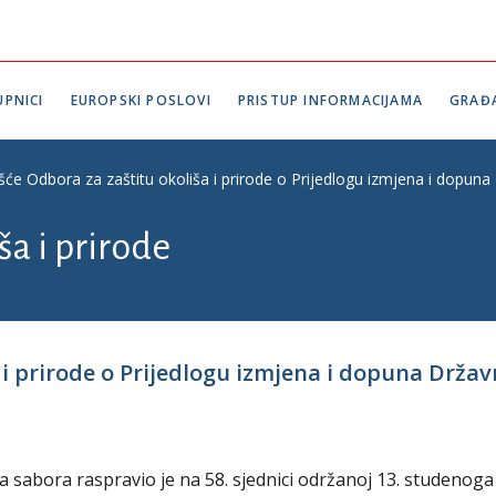
PNICI
EUROPSKI POSLOVI
PRISTUP INFORMACIJAMA
GRAĐ
ešće Odbora za zaštitu okoliša i prirode o Prijedlogu izmjena i dopu
ša i prirode
a i prirode o Prijedlogu izmjena i dopuna Drž
a sabora raspravio je na 58. sjednici održanoj 13. studenoga