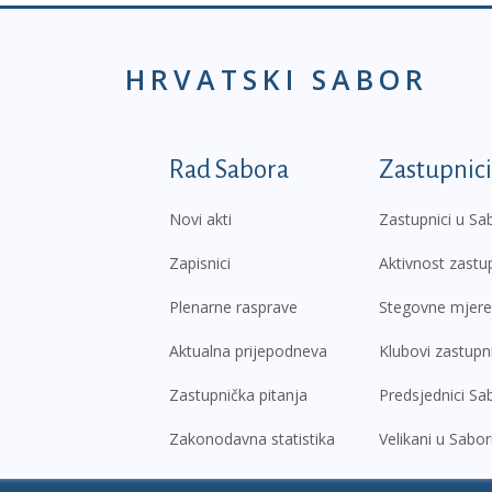
HRVATSKI SABOR
Podnožje prvi izborni
Rad Sabora
Zastupnici
Novi akti
Zastupnici u Sa
Zapisnici
Aktivnost zastu
Plenarne rasprave
Stegovne mjere
Aktualna prijepodneva
Klubovi zastupn
Zastupnička pitanja
Predsjednici Sa
Zakonodavna statistika
Velikani u Sabo