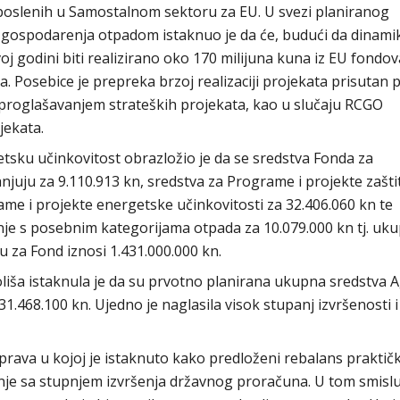
zaposlenih u Samostalnom sektoru za EU. U svezi planiranog
a gospodarenja otpadom istaknuo je da će, budući da dinami
voj godini biti realizirano oko 170 milijuna kuna iz EU fondov
. Posebice je prepreka brzoj realizaciji projekata prisutan
 proglašavanjem strateških projekata, kao u slučaju RCGO
jekata.
etsku učinkovitost obrazložio je da se sredstva Fonda za
juju za 9.110.913 kn, sredstva za Programe i projekte zašti
ame i projekte energetske učinkovitosti za 32.406.060 kn te
je s posebnim kategorijama otpada za 10.079.000 kn tj. uk
u za Fond iznosi 1.431.000.000 kn.
liša istaknula je da su prvotno planirana ukupna sredstva A
1.468.100 kn. Ujedno je naglasila visok stupanj izvršenosti i
prava u kojoj je istaknuto kako predloženi rebalans praktičk
nje sa stupnjem izvršenja državnog proračuna. U tom smisl