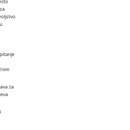
esto
 za
voljstvo
ju
pitanje
žnim
tava za
jeva
i