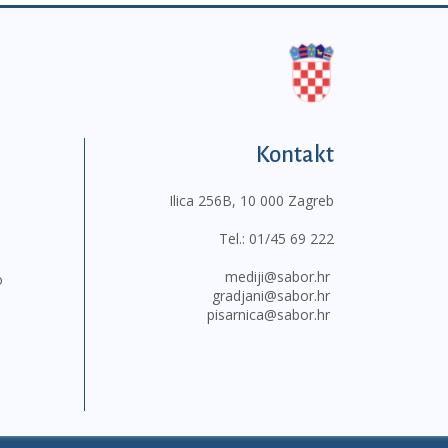
Kontakt
Ilica 256B, 10 000 Zagreb
Tel.:
01/45 69 222
mediji@sabor.hr
o
gradjani@sabor.hr
pisarnica@sabor.hr