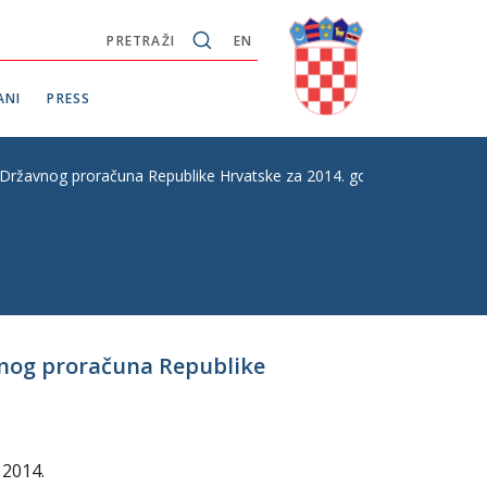
PRETRAŽI
EN
ANI
PRESS
na Državnog proračuna Republike Hrvatske za 2014. godinu
avnog proračuna Republike
 2014.