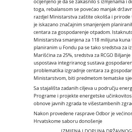
ocijenjeno je da se zakasnilo s izmjenama i
toga, rebalansom se povećao manjak državnog
razdjel Ministarstva zaštite okoliša i prirod
je iskazano značajnim smanjenjem planirani
centara za gospodarenje otpadom. Istaknuto
Ministarstva smanjena za 118 milijuna kuna t
planiranim u Fondu pa se tako sredstva za 
Marišćina za 25%, sredstva za RCGO Biljanje 
uspostava integriranog sustava gospodaren
problematika izgradnje centara za gospoda
Ministarstvom, biti predmetom tematske sje
Sa stajališta zadanih ciljeva u području ener
Programe i projekte energetske učinkovitosti
obnove javnih zgrada te višestambenih zgra
Nakon provedene rasprave Odbor je većinom gl
Hrvatskome saboru donošenje
IZMJENA I DOPUNA DRŽAVNOG