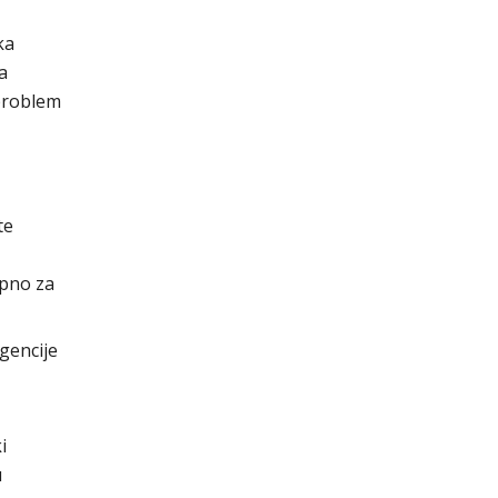
ka
a
 problem
te
upno za
gencije
i
u