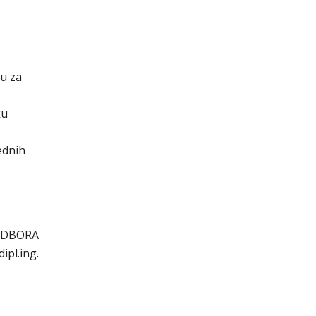
ju za
ku
ednih
ODBORA
ipl.ing.