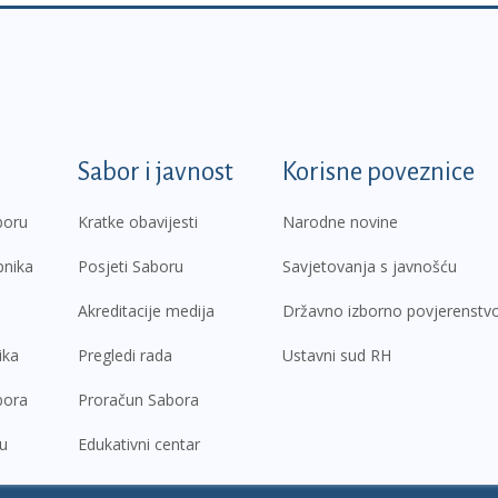
k
Sabor i javnost
Korisne poveznice
boru
Kratke obavijesti
Narodne novine
pnika
Posjeti Saboru
Savjetovanja s javnošću
Akreditacije medija
Državno izborno povjerenstv
ika
Pregledi rada
Ustavni sud RH
bora
Proračun Sabora
ru
Edukativni centar