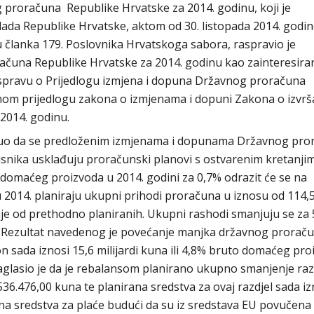
 proračuna Republike Hrvatske za 2014. godinu, koji je
ada Republike Hrvatske, aktom od 30. listopada 2014. godin
ju članka 179. Poslovnika Hrvatskoga sabora, raspravio je
ačuna Republike Hrvatske za 2014. godinu kao zainteresira
raspravu o Prijedlogu izmjena i dopuna Državnog proračuna
nom prijedlogu zakona o izmjenama i dopuni Zakona o izvrš
2014. godinu.
aknuo da se predloženim izmjenama i dopunama Državnog pr
risnika usklađuju proračunski planovi s ostvarenim kretanji
domaćeg proizvoda u 2014. godini za 0,7% odrazit će se na
2014. planiraju ukupni prihodi proračuna u iznosu od 114,
manje od prethodno planiranih. Ukupni rashodi smanjuju se za
a. Rezultat navedenog je povećanje manjka državnog proraču
n sada iznosi 15,6 milijardi kuna ili 4,8% bruto domaćeg pro
naglasio je da je rebalansom planirano ukupno smanjenje raz
.536.476,00 kuna te planirana sredstva za ovaj razdjel sada i
a sredstva za plaće budući da su iz sredstava EU povučena