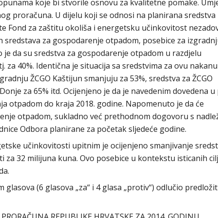
 dopunama koje bi stvorile osnovu za kvalitetne pomake. Umj
 proračuna. U dijelu koji se odnosi na planirana sredstva
e te Fond za zaštitu okoliša i energetsku učinkovitost nezado
h sredstava za gospodarenje otpadom, posebice za izgradn
 je da su sredstva za gospodarenje otpadom u razdjelu
j. za 40%. Identična je situacija sa sredstvima za ovu nakanu
izgradnju ŽCGO Kaštijun smanjuju za 53%, sredstva za ŽCGO
Donje za 65% itd. Ocijenjeno je da je navedenim dovedena u 
ja otpadom do kraja 2018. godine. Napomenuto je da će
renje otpadom, sukladno već prethodnom dogovoru s nadle
dnice Odbora planirane za početak sljedeće godine.
getske učinkovitosti upitnim je ocijenjeno smanjivanje sreds
 za 32 milijuna kuna. Ovo posebice u kontekstu isticanih cil
da.
asova (6 glasova „za“ i 4 glasa „protiv“) odlučio predložit
 PRORAČUNA REPUBLIKE HRVATSKE ZA 2014. GODINU