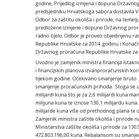
godine, Prijedlog izmjena i dopuna Državnog
predsjedniku Hrvatskoga sabora dostavila Vl
Odbor za zaštitu okoliša i prirode, na temel
predložene izmjene i dopune Državnog pror
radno tijelo. Odbor je proveo objedinjenu 
Republike Hrvatske za 2014. godinu i Konač
Državnog proračuna Republike Hrvatske za 
Uvodno je zamjenik ministra financija ist
i financijskih planova izvanproračunskih ko
tijekom godine. Očekivano smanjenje bruto 
smanjenje proračunskih prihoda. Stoga se u 
milijardi kuna što je za 2,6 milijardi kuna 
milijuna kuna te iznose 130,1 milijardu kun
milijarde kuna više od prethodnog plana te o
Zamjenik ministra zaštite okoliša i prirode 
Ministarstva zaštite okoliša i prirode za 130
472.803.196,00 kuna. Rebalansom su smanjen