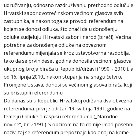
udruživanju, odnosno razdruživanju prethodno odlučuje
Hrvatski sabor dvotrećinskom većinom glasova svih
zastupnika, a nakon toga se provodi referendum na
kojem se donosi odluka, što znači da u donošenju
odluke sudjeluju i Hrvatski sabor i narod (birači). Većina
potrebna za donošenje odluke na obveznom
referendumu mijenjala se kroz ustavotvorna razdoblja,
tako da se prvih deset godina donosila većinom glasova
ukupnog broja birača u Republici/državi (1990. - 2010.), a
od 16. lipnja 2010., nakon stupanja na snagu četvrte
Promjene Ustava, donosi se većinom glasova birača koji
su pristupili referendumu.
Do danas su u Republici Hrvatskoj održana dva obvezna
referenduma: prvi je održan 19. svibnja 1991. godine na
temelju Odluke o raspisu referenduma („Narodne
novine“, br. 21/91.). S obzirom na to da nije imao posebni
naziv, taj se referendum prepoznaje kao onaj na kome