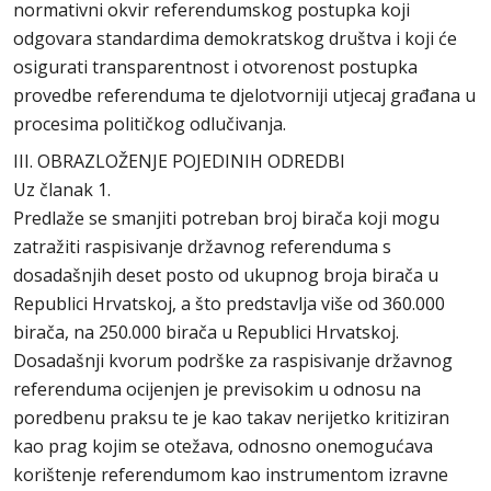
normativni okvir referendumskog postupka koji
odgovara standardima demokratskog društva i koji će
osigurati transparentnost i otvorenost postupka
provedbe referenduma te djelotvorniji utjecaj građana u
procesima političkog odlučivanja.
III. OBRAZLOŽENJE POJEDINIH ODREDBI
Uz članak 1.
Predlaže se smanjiti potreban broj birača koji mogu
zatražiti raspisivanje državnog referenduma s
dosadašnjih deset posto od ukupnog broja birača u
Republici Hrvatskoj, a što predstavlja više od 360.000
birača, na 250.000 birača u Republici Hrvatskoj.
Dosadašnji kvorum podrške za raspisivanje državnog
referenduma ocijenjen je previsokim u odnosu na
poredbenu praksu te je kao takav nerijetko kritiziran
kao prag kojim se otežava, odnosno onemogućava
korištenje referendumom kao instrumentom izravne