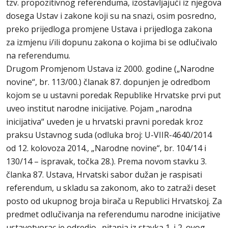
tzv. propozitivnog referenduma, izostavljajući iz njegova
dosega Ustav i zakone koji su na snazi, osim posredno,
preko prijedloga promjene Ustava i prijedloga zakona
za izmjenu i/ili dopunu zakona o kojima bi se odlučivalo
na referendumu.
Drugom Promjenom Ustava iz 2000. godine („Narodne
novine“, br. 113/00.) članak 87. dopunjen je odredbom
kojom se u ustavni poredak Republike Hrvatske prvi put
uveo institut narodne inicijative. Pojam „narodna
inicijativa“ uveden je u hrvatski pravni poredak kroz
praksu Ustavnog suda (odluka broj: U-VIIR-4640/2014
od 12. kolovoza 2014., „Narodne novine“, br. 104/14 i
130/14 – ispravak, točka 28.). Prema novom stavku 3.
članka 87. Ustava, Hrvatski sabor dužan je raspisati
referendum, u skladu sa zakonom, ako to zatraži deset
posto od ukupnog broja birača u Republici Hrvatskoj. Za
predmet odlučivanja na referendumu narodne inicijative
ustavotvorac je odredio „pitanja iz stavka 1. i 2. ovog