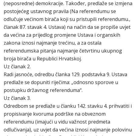
(neposredne) demokracije. Također, predlaže se izmjena
postojećeg ustavnog pravila (Na referendumu se
odlučuje većinom birača koji su pristupili referendumu.,
članak 87. stavak 4. Ustava) na način da se propiše uvjet
da većina za prijedlog promjene Ustava i organskih
zakona iznosi najmanje trećinu, a za ostala
referendumska pitanja najmanje četvrtinu ukupnog
broja birača u Republici Hrvatskoj.
Uz članak 2.
Radi jasnoće, odredbu članka 129. podstavka 9. Ustava
predlaže se dopuniti riječima: „odnosno sporove u
postupku državnog referenduma“.
Uz članak 3.
Odredbom se predlaže u članku 142. stavku 4. prihvatiti i
propisivanje kvoruma podrške na obveznom
referendumu (imajući u vidu važnost predmeta
odlučivanja), uz uvjet da većina iznosi najmanje polovinu