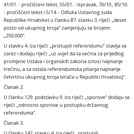
41/01. - pročišćeni tekst, 55/01. - ispravak, 76/10., 85/10.
- pročišćeni tekst i 5/14. - Odluka Ustavnog suda
Republike Hrvatske) u članku 87. stavku 3. riječi: „deset
posto od ukupnog broja“ zamjenjuju se brojem:
„250.000“.
U stavku 4. iza riječi: „pristupili referendumu“ stavlja se
zarez i dodaju riječi: „uz uvjet da ta većina za prijedlog
promjene Ustava i organskih zakona iznosi najmanje
trećinu, a za ostala referendumska pitanja najmanje
četvrtinu ukupnog broja birača u Republici Hrvatskoj“.
Članak 2.
U članku 129. podstavku 9. iza riječi: „sporove“ dodaju se
riječi: „odnosno sporove u postupku državnog
referenduma“.
Članak 3.
U članku 142. stavku 4. iza riječi: „pristupili