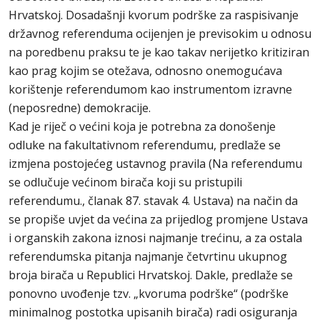
Hrvatskoj. Dosadašnji kvorum podrške za raspisivanje
državnog referenduma ocijenjen je previsokim u odnosu
na poredbenu praksu te je kao takav nerijetko kritiziran
kao prag kojim se otežava, odnosno onemogućava
korištenje referendumom kao instrumentom izravne
(neposredne) demokracije.
Kad je riječ o većini koja je potrebna za donošenje
odluke na fakultativnom referendumu, predlaže se
izmjena postojećeg ustavnog pravila (Na referendumu
se odlučuje većinom birača koji su pristupili
referendumu., članak 87. stavak 4. Ustava) na način da
se propiše uvjet da većina za prijedlog promjene Ustava
i organskih zakona iznosi najmanje trećinu, a za ostala
referendumska pitanja najmanje četvrtinu ukupnog
broja birača u Republici Hrvatskoj. Dakle, predlaže se
ponovno uvođenje tzv. „kvoruma podrške“ (podrške
minimalnog postotka upisanih birača) radi osiguranja