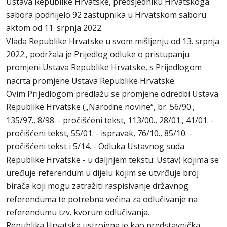
Ustava Republike Hrvatske, predsjedniku Hrvatskoga
sabora podnijelo 92 zastupnika u Hrvatskom saboru
aktom od 11. srpnja 2022.
Vlada Republike Hrvatske u svom mišljenju od 13. srpnja
2022., podržala je Prijedlog odluke o pristupanju
promjeni Ustava Republike Hrvatske, s Prijedlogom
nacrta promjene Ustava Republike Hrvatske.
Ovim Prijedlogom predlažu se promjene odredbi Ustava
Republike Hrvatske („Narodne novine“, br. 56/90.,
135/97., 8/98. - pročišćeni tekst, 113/00., 28/01., 41/01. -
pročišćeni tekst, 55/01. - ispravak, 76/10., 85/10. -
pročišćeni tekst i 5/14. - Odluka Ustavnog suda
Republike Hrvatske - u daljnjem tekstu: Ustav) kojima se
uređuje referendum u dijelu kojim se utvrđuje broj
birača koji mogu zatražiti raspisivanje državnog
referenduma te potrebna većina za odlučivanje na
referendumu tzv. kvorum odlučivanja.
Republika Hrvatska ustrojena je kao predstavnička