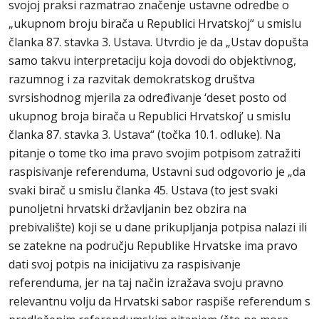
svojoj praksi razmatrao značenje ustavne odredbe o
„ukupnom broju birača u Republici Hrvatskoj“ u smislu
članka 87. stavka 3. Ustava. Utvrdio je da „Ustav dopušta
samo takvu interpretaciju koja dovodi do objektivnog,
razumnog i za razvitak demokratskog društva
svrsishodnog mjerila za određivanje ‘deset posto od
ukupnog broja birača u Republici Hrvatskoj’ u smislu
članka 87. stavka 3. Ustava“ (točka 10.1. odluke). Na
pitanje o tome tko ima pravo svojim potpisom zatražiti
raspisivanje referenduma, Ustavni sud odgovorio je „da
svaki birač u smislu članka 45. Ustava (to jest svaki
punoljetni hrvatski državljanin bez obzira na
prebivalište) koji se u dane prikupljanja potpisa nalazi ili
se zatekne na području Republike Hrvatske ima pravo
dati svoj potpis na inicijativu za raspisivanje
referenduma, jer na taj način izražava svoju pravno
relevantnu volju da Hrvatski sabor raspiše referendum s