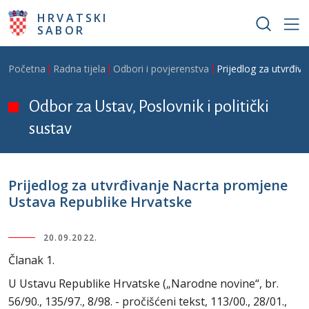
Skoči na glavni sadržaj
HRVATSKI
SABOR
Breadcrumb
Početna
Radna tijela
Odbori i povjerenstva
Prijedlog za utvrđi
Odbor za Ustav, Poslovnik i politički
sustav
Prijedlog za utvrđivanje Nacrta promjene
Ustava Republike Hrvatske
20.09.2022.
Članak 1.
U Ustavu Republike Hrvatske („Narodne novine“, br.
56/90., 135/97., 8/98. - pročišćeni tekst, 113/00., 28/01.,