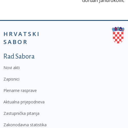
Gordan Jandroković
HRVATSKI
SABOR
Podnožje prvi izbornik
Rad Sabora
Novi akti
Zapisnici
Plenarne rasprave
Aktualna prijepodneva
Zastupnička pitanja
Zakonodavna statistika