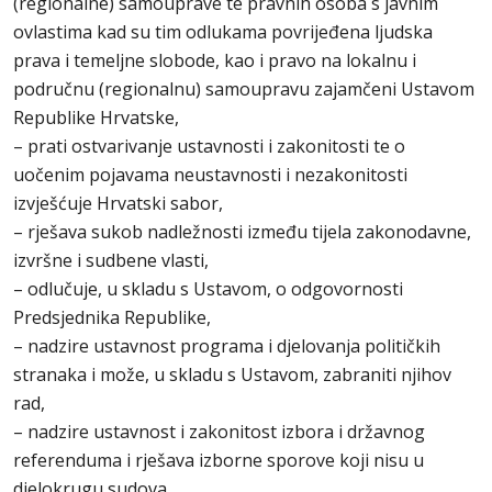
(regionalne) samouprave te pravnih osoba s javnim
ovlastima kad su tim odlukama povrijeđena ljudska
prava i temeljne slobode, kao i pravo na lokalnu i
područnu (regionalnu) samoupravu zajamčeni Ustavom
Republike Hrvatske,
– prati ostvarivanje ustavnosti i zakonitosti te o
uočenim pojavama neustavnosti i nezakonitosti
izvješćuje Hrvatski sabor,
– rješava sukob nadležnosti između tijela zakonodavne,
izvršne i sudbene vlasti,
– odlučuje, u skladu s Ustavom, o odgovornosti
Predsjednika Republike,
– nadzire ustavnost programa i djelovanja političkih
stranaka i može, u skladu s Ustavom, zabraniti njihov
rad,
– nadzire ustavnost i zakonitost izbora i državnog
referenduma i rješava izborne sporove koji nisu u
djelokrugu sudova,