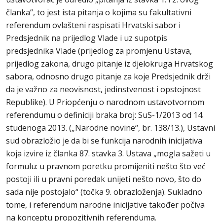
članka“, to jest ista pitanja o kojima su fakultativni
referendum ovlašteni raspisati Hrvatski sabor i
Predsjednik na prijedlog Vlade i uz supotpis
predsjednika Vlade (prijedlog za promjenu Ustava,
prijedlog zakona, drugo pitanje iz djelokruga Hrvatskog
sabora, odnosno drugo pitanje za koje Predsjednik drži
da je važno za neovisnost, jedinstvenost i opstojnost
Republike). U Priopćenju o narodnom ustavotvornom
referendumu o definiciji braka broj: SuS-1/2013 od 14.
studenoga 2013. („Narodne novine“, br. 138/13.), Ustavni
sud obrazložio je da bi se funkcija narodnih inicijativa
koja izvire iz članka 87. stavka 3. Ustava „mogla sažeti u
formulu: u pravnom poretku promijeniti nešto što već
postoji ili u pravni poredak unijeti nešto novo, što do
sada nije postojalo“ (točka 9. obrazloženja). Sukladno
tome, i referendum narodne inicijative također počiva
na konceptu propozitivnih referenduma.