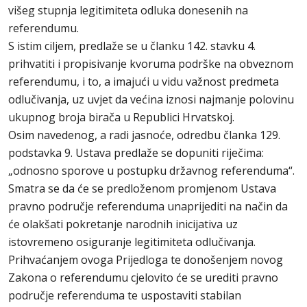
višeg stupnja legitimiteta odluka donesenih na
referendumu.
S istim ciljem, predlaže se u članku 142. stavku 4.
prihvatiti i propisivanje kvoruma podrške na obveznom
referendumu, i to, a imajući u vidu važnost predmeta
odlučivanja, uz uvjet da većina iznosi najmanje polovinu
ukupnog broja birača u Republici Hrvatskoj.
Osim navedenog, a radi jasnoće, odredbu članka 129.
podstavka 9. Ustava predlaže se dopuniti riječima:
„odnosno sporove u postupku državnog referenduma“.
Smatra se da će se predloženom promjenom Ustava
pravno područje referenduma unaprijediti na način da
će olakšati pokretanje narodnih inicijativa uz
istovremeno osiguranje legitimiteta odlučivanja.
Prihvaćanjem ovoga Prijedloga te donošenjem novog
Zakona o referendumu cjelovito će se urediti pravno
područje referenduma te uspostaviti stabilan