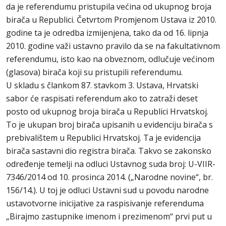
da je referendumu pristupila većina od ukupnog broja
birača u Republici. Četvrtom Promjenom Ustava iz 2010.
godine ta je odredba izmijenjena, tako da od 16. lipnja
2010. godine važi ustavno pravilo da se na fakultativnom
referendumu, isto kao na obveznom, odlučuje većinom
(glasova) birača koji su pristupili referendumu.
U skladu s člankom 87. stavkom 3. Ustava, Hrvatski
sabor će raspisati referendum ako to zatraži deset
posto od ukupnog broja birača u Republici Hrvatskoj.
To je ukupan broj birača upisanih u evidenciju birača s
prebivalištem u Republici Hrvatskoj. Ta je evidencija
birača sastavni dio registra birača. Takvo se zakonsko
određenje temelji na odluci Ustavnog suda broj: U-VIIR-
7346/2014 od 10. prosinca 2014. („Narodne novine“, br.
156/14.). U toj je odluci Ustavni sud u povodu narodne
ustavotvorne inicijative za raspisivanje referenduma
„Birajmo zastupnike imenom i prezimenom“ prvi put u