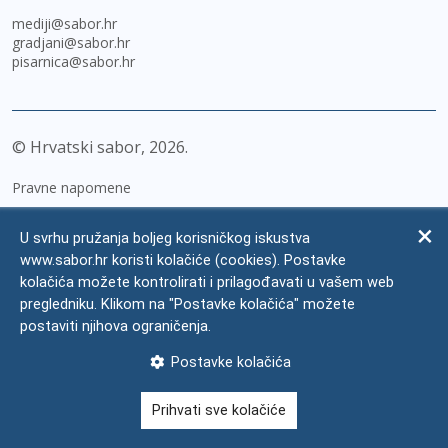
mediji@sabor.hr
gradjani@sabor.hr
pisarnica@sabor.hr
© Hrvatski sabor,
2026
Pravne napomene
Izjava o pristupačnosti
U svrhu pružanja boljeg korisničkog iskustva
Zaštita osobnih podataka
www.sabor.hr koristi kolačiće (cookies). Postavke
kolačića možete kontrolirati i prilagođavati u vašem web
Impressum
pregledniku. Klikom na "Postavke kolačića" možete
Česta pitanja
postaviti njihova ograničenja.
Kontakti
Postavke kolačića
Mapa weba
Prihvati sve kolačiće