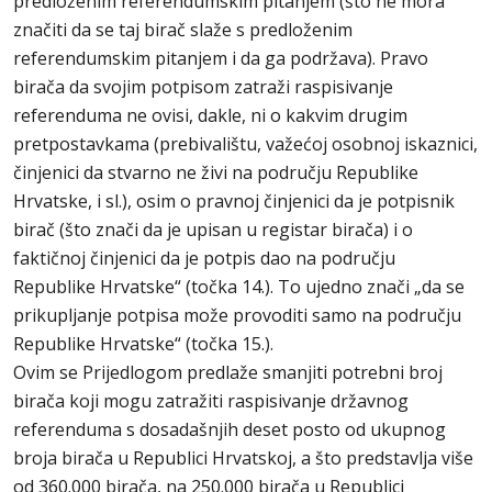
predloženim referendumskim pitanjem (što ne mora
značiti da se taj birač slaže s predloženim
referendumskim pitanjem i da ga podržava). Pravo
birača da svojim potpisom zatraži raspisivanje
referenduma ne ovisi, dakle, ni o kakvim drugim
pretpostavkama (prebivalištu, važećoj osobnoj iskaznici,
činjenici da stvarno ne živi na području Republike
Hrvatske, i sl.), osim o pravnoj činjenici da je potpisnik
birač (što znači da je upisan u registar birača) i o
faktičnoj činjenici da je potpis dao na području
Republike Hrvatske“ (točka 14.). To ujedno znači „da se
prikupljanje potpisa može provoditi samo na području
Republike Hrvatske“ (točka 15.).
Ovim se Prijedlogom predlaže smanjiti potrebni broj
birača koji mogu zatražiti raspisivanje državnog
referenduma s dosadašnjih deset posto od ukupnog
broja birača u Republici Hrvatskoj, a što predstavlja više
od 360.000 birača, na 250.000 birača u Republici