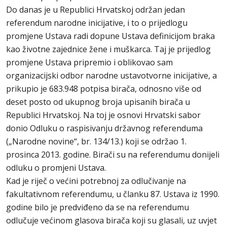
Do danas je u Republici Hrvatskoj održan jedan
referendum narodne inicijative, i to o prijedlogu
promjene Ustava radi dopune Ustava definicijom braka
kao životne zajednice žene i muškarca. Taj je prijedlog
promjene Ustava pripremio i oblikovao sam
organizacijski odbor narodne ustavotvorne inicijative, a
prikupio je 683.948 potpisa birača, odnosno više od
deset posto od ukupnog broja upisanih birača u
Republici Hrvatskoj. Na toj je osnovi Hrvatski sabor
donio Odluku o raspisivanju državnog referenduma
(„Narodne novine“, br. 134/13.) koji se održao 1.
prosinca 2013. godine. Birači su na referendumu donijeli
odluku o promjeni Ustava.
Kad je riječ o većini potrebnoj za odlučivanje na
fakultativnom referendumu, u članku 87. Ustava iz 1990.
godine bilo je predviđeno da se na referendumu
odlučuje većinom glasova birača koji su glasali, uz uvjet