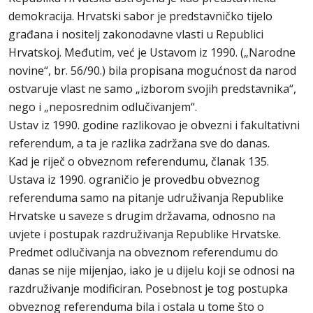
demokracija. Hrvatski sabor je predstavničko tijelo
građana i nositelj zakonodavne vlasti u Republici
Hrvatskoj. Međutim, već je Ustavom iz 1990. („Narodne
novine“, br. 56/90.) bila propisana mogućnost da narod
ostvaruje vlast ne samo „izborom svojih predstavnika“,
nego i „neposrednim odlučivanjem“.
Ustav iz 1990. godine razlikovao je obvezni i fakultativni
referendum, a ta je razlika zadržana sve do danas.
Kad je riječ o obveznom referendumu, članak 135.
Ustava iz 1990. ograničio je provedbu obveznog
referenduma samo na pitanje udruživanja Republike
Hrvatske u saveze s drugim državama, odnosno na
uvjete i postupak razdruživanja Republike Hrvatske.
Predmet odlučivanja na obveznom referendumu do
danas se nije mijenjao, iako je u dijelu koji se odnosi na
razdruživanje modificiran. Posebnost je tog postupka
obveznog referenduma bila i ostala u tome što o