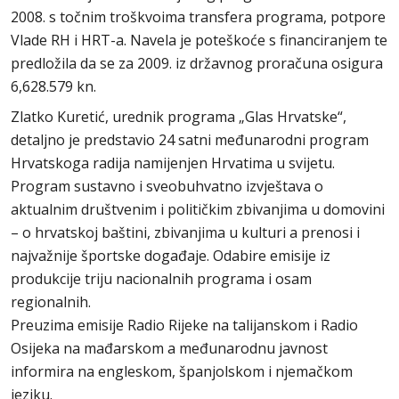
2008. s točnim troškvoima transfera programa, potpore
Vlade RH i HRT-a. Navela je poteškoće s financiranjem te
predložila da se za 2009. iz državnog proračuna osigura
6,628.579 kn.
Zlatko Kuretić, urednik programa „Glas Hrvatske“,
detaljno je predstavio 24 satni međunarodni program
Hrvatskoga radija namijenjen Hrvatima u svijetu.
Program sustavno i sveobuhvatno izvještava o
aktualnim društvenim i političkim zbivanjima u domovini
– o hrvatskoj baštini, zbivanjima u kulturi a prenosi i
najvažnije športske događaje. Odabire emisije iz
produkcije triju nacionalnih programa i osam
regionalnih.
Preuzima emisije Radio Rijeke na talijanskom i Radio
Osijeka na mađarskom a međunarodnu javnost
informira na engleskom, španjolskom i njemačkom
jeziku.