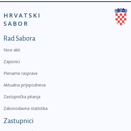
HRVATSKI
SABOR
Podnožje prvi izbornik
Rad Sabora
Novi akti
Zapisnici
Plenarne rasprave
Aktualna prijepodneva
Zastupnička pitanja
Zakonodavna statistika
Zastupnici