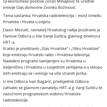
za ekonomske poslove Zoran Mihajlović te urednik
emisije Glas domovine Zvonko Božinović.
Tema sastanka: Hrvatska radiotelevizija – most između
Hrvatske i Hrvata u svijetu.
Davor Mezulić, ravnatelj Hrvatskog radija pozdravio je
članove Odbora u ime Vanje Sutlića, glavnog direktora
HRT-a.
Kratko je predstavio „Glas Hrvatske“ i „Sliku Hrvatske“
koje emitiraju Hrvatski radio i Hrvatska televizija.
Navedeni programi namijenjeni su Hrvatima u
iseljeništvu i Hrvatima u susjednim zemljama a u sklopu
istih emitiraju se i emisije na više stranih jezika.
U ime Odbora Ivan Bagarić, predsjednik Odbora
zahvalio se glavnom ravnatelju HRT-a g. Vanji Sutliću te
nazočnom programskom vodstvu Hrvatske
radiotelevizije.