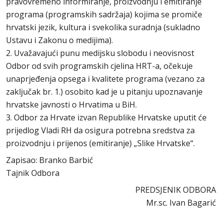
pravovremeno informiranje, proizvodnju i emitiranje
programa (programskih sadržaja) kojima se promiče
hrvatski jezik, kultura i svekolika suradnja (sukladno
Ustavu i Zakonu o medijima).
2. Uvažavajući punu medijsku slobodu i neovisnost
Odbor od svih programskih cjelina HRT-a, očekuje
unaprjeđenja opsega i kvalitete programa (vezano za
zaključak br. 1.) osobito kad je u pitanju upoznavanje
hrvatske javnosti o Hrvatima u BiH.
3. Odbor za Hrvate izvan Republike Hrvatske uputit će
prijedlog Vladi RH da osigura potrebna sredstva za
proizvodnju i prijenos (emitiranje) „Slike Hrvatske“.
Zapisao: Branko Barbić
Tajnik Odbora
PREDSJENIK ODBORA
Mr.sc. Ivan Bagarić