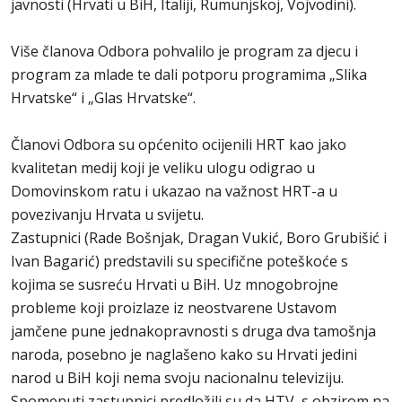
javnosti (Hrvati u BiH, Italiji, Rumunjskoj, Vojvodini).
Više članova Odbora pohvalilo je program za djecu i
program za mlade te dali potporu programima „Slika
Hrvatske“ i „Glas Hrvatske“.
Članovi Odbora su općenito ocijenili HRT kao jako
kvalitetan medij koji je veliku ulogu odigrao u
Domovinskom ratu i ukazao na važnost HRT-a u
povezivanju Hrvata u svijetu.
Zastupnici (Rade Bošnjak, Dragan Vukić, Boro Grubišić i
Ivan Bagarić) predstavili su specifične poteškoće s
kojima se susreću Hrvati u BiH. Uz mnogobrojne
probleme koji proizlaze iz neostvarene Ustavom
jamčene pune jednakopravnosti s druga dva tamošnja
naroda, posebno je naglašeno kako su Hrvati jedini
narod u BiH koji nema svoju nacionalnu televiziju.
Spomenuti zastupnici predložili su da HTV, s obzirom na