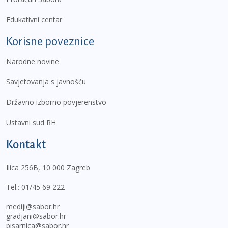
Edukativni centar
Korisne poveznice
Narodne novine
Savjetovanja s javnošću
Državno izborno povjerenstvo
Ustavni sud RH
Kontakt
Ilica 256B, 10 000 Zagreb
Tel.:
01/45 69 222
mediji@sabor.hr
gradjani@sabor.hr
pisarnica@sabor.hr