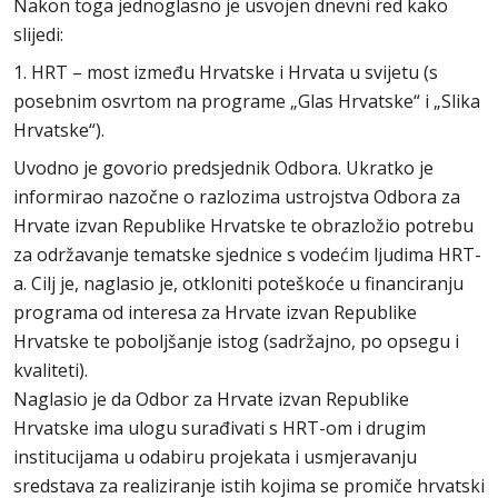
Nakon toga jednoglasno je usvojen dnevni red kako
slijedi:
1. HRT – most između Hrvatske i Hrvata u svijetu (s
posebnim osvrtom na programe „Glas Hrvatske“ i „Slika
Hrvatske“).
Uvodno je govorio predsjednik Odbora. Ukratko je
informirao nazočne o razlozima ustrojstva Odbora za
Hrvate izvan Republike Hrvatske te obrazložio potrebu
za održavanje tematske sjednice s vodećim ljudima HRT-
a. Cilj je, naglasio je, otkloniti poteškoće u financiranju
programa od interesa za Hrvate izvan Republike
Hrvatske te poboljšanje istog (sadržajno, po opsegu i
kvaliteti).
Naglasio je da Odbor za Hrvate izvan Republike
Hrvatske ima ulogu surađivati s HRT-om i drugim
institucijama u odabiru projekata i usmjeravanju
sredstava za realiziranje istih kojima se promiče hrvatski