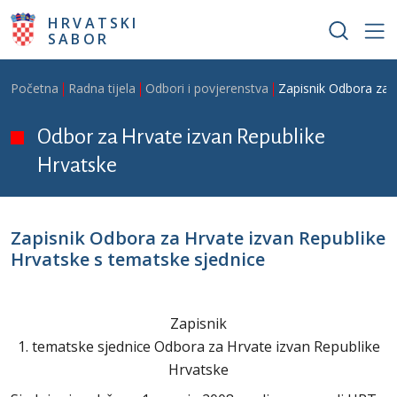
Skoči na glavni sadržaj
HRVATSKI
SABOR
Breadcrumb
Početna
Radna tijela
Odbori i povjerenstva
Zapisnik Odbora za H
Odbor za Hrvate izvan Republike
Hrvatske
Zapisnik Odbora za Hrvate izvan Republike
Hrvatske s tematske sjednice
Zapisnik
1. tematske sjednice Odbora za Hrvate izvan Republike
Hrvatske