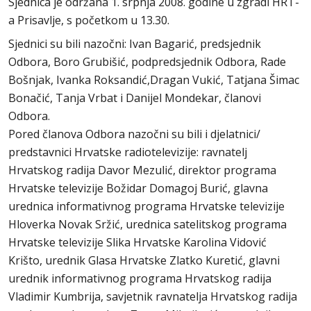
Sjednica je održana 1. srpnja 2008. godine u zgradi HRT-
a Prisavlje, s početkom u 13.30.
Sjednici su bili nazočni: Ivan Bagarić, predsjednik
Odbora, Boro Grubišić, podpredsjednik Odbora, Rade
Bošnjak, Ivanka Roksandić,Dragan Vukić, Tatjana Šimac
Bonačić, Tanja Vrbat i Danijel Mondekar, članovi
Odbora.
Pored članova Odbora nazočni su bili i djelatnici/
predstavnici Hrvatske radiotelevizije: ravnatelj
Hrvatskog radija Davor Mezulić, direktor programa
Hrvatske televizije Božidar Domagoj Burić, glavna
urednica informativnog programa Hrvatske televizije
Hloverka Novak Sržić, urednica satelitskog programa
Hrvatske televizije Slika Hrvatske Karolina Vidović
Krišto, urednik Glasa Hrvatske Zlatko Kuretić, glavni
urednik informativnog programa Hrvatskog radija
Vladimir Kumbrija, savjetnik ravnatelja Hrvatskog radija