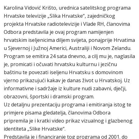
Karolina Vidović Krišto, urednica satelitskog programa
Hrvatske televizije „Slika Hrvatske“, zajedničkog
projekta Hrvatske radiotelevizije i Vlade RH, članovima
Odbora predstavila je ovaj program namijenjen
hrvatskim iseljenicima diljem svijeta, ponajprije Hrvatima
u Sjevernoj i Južnoj Americi, Australiji i Novom Zelandu.
Program se emitira 24 sata dnevno, a cilj mu je, naglasila
je, promicati i očuvati hrvatsku kulturnu i jezičnu
baštinu te povezati iseljenu Hrvatsku s domovinom
vjerno prikazujući kakav je danas život u Hrvatskoj. Uz
informativne i sadržaje iz kulture nudi zabavni, dječji,
obrazovni, športski i dramski program.
Uz detaljnu prezentaciju programa i emitiranja istog te
primjere pisama gledatelja, članovima Odbora
pripremila je i kratki video prikaz vizualnog i glazbenog
identiteta „Slike Hrvatske“.
Predstavila je i financiranje tog programa od 2001. do