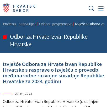
Skoči na glavni sadržaj
HRVATSKI
SABOR
Breadcrumb
Početna
Radna tijela
Odbori i povjerenstva
Izvješće Odbora za 
Odbor za Hrvate izvan Republike
Hrvatske
Izvješće Odbora za Hrvate izvan Republike
Hrvatske s rasprave o Izvješću o provedbi
međunarodne razvojne suradnje Republike
Hrvatske za 2024. godinu
27.01.2026.
Odbor za Hrvate izvan Republike Hrvatske (u daljnjem