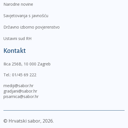
Narodne novine
Savjetovanja s javnošću
Državno izborno povjerenstvo
Ustavni sud RH
Kontakt
Ilica 256B, 10 000 Zagreb
Tel.:
01/45 69 222
mediji@sabor.hr
gradjani@sabor.hr
pisarnica@sabor.hr
© Hrvatski sabor,
2026