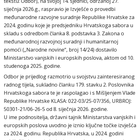
tekstu: Odbor), na svojoj 14. sjednici, održanoj 27.
siječnja 2026.g., raspravio je Izvješće o provedbi
međunarodne razvojne suradnje Republike Hrvatske za
2024. godinu koje je predsjedniku Hrvatskoga sabora u
skladu s odredbom članka 8. podstavka 3. Zakona o
međunarodnoj razvojnoj suradnji i humanitarnoj
pomoći („Narodne novine“, broj 14/24) dostavilo
Ministarstvo vanjskih i europskih poslova, aktom od 10.
studenoga 2025. godine.
Odbor je prijedlog razmotrio u svojstvu zainteresiranog
radnog tijela, sukladno članku 179. stavku 2. Poslovnika
Hrvatskoga sabora te je raspolagao i s Mišljenjem Vlade
Republike Hrvatske KLASA: 022-03/25-07/356, URBROJ:
50301-21/06-26-5 od 8. siječnja 2026. godine.
U ime podnositelja, državni tajnik Ministarstva vanjskih i
europskih poslova uvodno je iznio ključne točke izvješća
za 2024. godinu. Republika Hrvatska, u 2024. godini