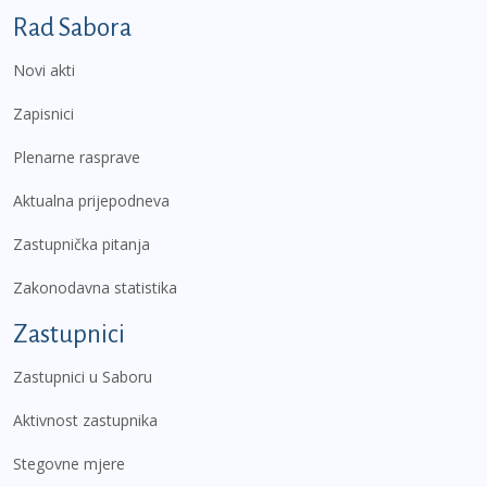
Podnožje prvi izbornik
Rad Sabora
Novi akti
Zapisnici
Plenarne rasprave
Aktualna prijepodneva
Zastupnička pitanja
Zakonodavna statistika
Zastupnici
Zastupnici u Saboru
Aktivnost zastupnika
Stegovne mjere