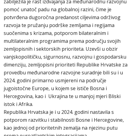
zabilježila je rast izdvajanja za međunarodnu razvojnu
pomoć unatoč padu na globalnoj razini, čime je
potvrđena dugoročna predanost ciljevima održivog
razvoja te pružanju podrške zemljama i regijama
suočenima s krizama, potporom bilateralnim i
multilateralnim programima prema području svojih
zemljopisnih i sektorskih prioriteta. Uzevši u obzir
vanjskopolitičku, sigurnosnu, razvojnu i gospodarsku
dimenziju, zemljopisni prioriteti Republike Hrvatske za
provedbu međunarodne razvojne suradnje bili su i u
2024. godini primarno usmjereni na područje
jugoistočne Europe, u kojem se ističe Bosna i
Hercegovina, kao i Ukrajina te u manjoj mjeri Bliski
istok i Afrika.
Republika Hrvatska je i u 2024. godini nastavila s
potporom razvitku i stabilnosti Bosne i Hercegovine,
kao jednoj od prioritetnih zemalja na njezinu putu
prema euroatlantskim integracijama.