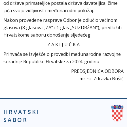
od države primateljice postala država davateljica, čime
jača svoju vidljivost i međunarodni položaj.
Nakon provedene rasprave Odbor je odlučio većinom
glasova (8 glasova „ZA“ i 1 glas „SUZDRŽAN“), predložiti
Hrvatskome saboru donošenje sljedećeg
Z A K LJ U Č K A
Prihvaća se Izvješće o provedbi međunarodne razvojne
suradnje Republike Hrvatske za 2024. godinu
PREDSJEDNICA ODBORA
mr. sc. Zdravka Bušić
HRVATSKI
SABOR