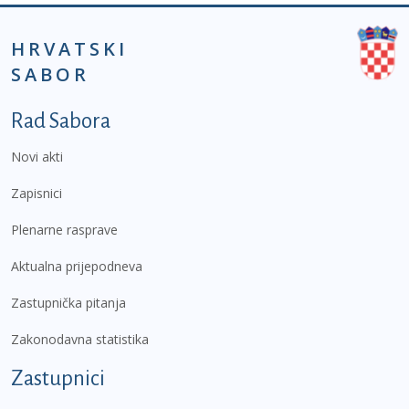
HRVATSKI
SABOR
Podnožje prvi izbornik
Rad Sabora
Novi akti
Zapisnici
Plenarne rasprave
Aktualna prijepodneva
Zastupnička pitanja
Zakonodavna statistika
Zastupnici