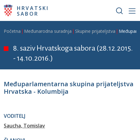
Skoči na glavni sadržaj
HRVATSKI
SABOR
Breadcrumb
Početna
Međunarodna suradnja
Skupine prijateljstva
Međuparlam
8. saziv Hrvatskoga sabora (28.12.2015.
- 14.10.2016.)
Međuparlamentarna skupina prijateljstva
Hrvatska - Kolumbija
VODITELJ
Saucha, Tomislav