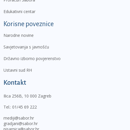
Edukativni centar
Korisne poveznice
Narodne novine
Savjetovanja s javnošću
Državno izborno povjerenstvo
Ustavni sud RH
Kontakt
Ilica 256B, 10 000 Zagreb
Tel.:
01/45 69 222
mediji@sabor.hr
gradjani@sabor.hr
pisarnica@sabor.hr