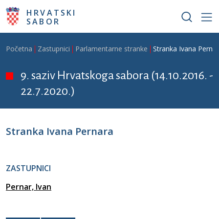
Skoči na glavni sadržaj
HRVATSKI
SABOR
Breadcrumb
Početna
Zastupnici
Parlamentarne stranke
Stranka Ivana Perna
9. saziv Hrvatskoga sabora (14.10.2016. -
22.7.2020.)
Stranka Ivana Pernara
ZASTUPNICI
Pernar, Ivan