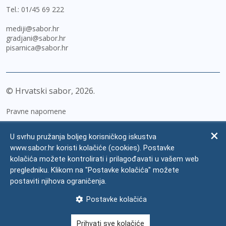
Tel.:
01/45 69 222
mediji@sabor.hr
gradjani@sabor.hr
pisarnica@sabor.hr
© Hrvatski sabor,
2026
Pravne napomene
Izjava o pristupačnosti
U svrhu pružanja boljeg korisničkog iskustva
Zaštita osobnih podataka
www.sabor.hr koristi kolačiće (cookies). Postavke
kolačića možete kontrolirati i prilagođavati u vašem web
Impressum
pregledniku. Klikom na "Postavke kolačića" možete
Česta pitanja
postaviti njihova ograničenja.
Kontakti
Postavke kolačića
Mapa weba
Prihvati sve kolačiće