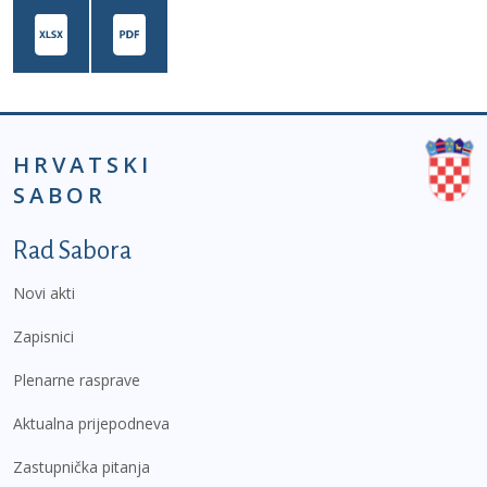
HRVATSKI
SABOR
Podnožje prvi izbornik
Rad Sabora
Novi akti
Zapisnici
Plenarne rasprave
Aktualna prijepodneva
Zastupnička pitanja