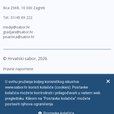
Ilica 256B, 10 000 Zagreb
Tel.:
01/45 69 222
mediji@sabor.hr
gradjani@sabor.hr
pisarnica@sabor.hr
© Hrvatski sabor,
2026
Pravne napomene
Izjava o pristupačnosti
U svrhu pružanja boljeg korisničkog iskustva
Zaštita osobnih podataka
www.sabor.hr koristi kolačiće (cookies). Postavke
kolačića možete kontrolirati i prilagođavati u vašem web
Impressum
pregledniku. Klikom na "Postavke kolačića" možete
Česta pitanja
postaviti njihova ograničenja.
Kontakti
Postavke kolačića