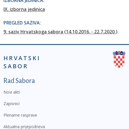
IZBORNA JEDINICA:
IX. izborna jedinica
PREGLED SAZIVA:
9. saziv Hrvatskoga sabora (14.10.2016. - 22.7.2020.)
HRVATSKI
SABOR
Podnožje prvi izbornik
Rad Sabora
Novi akti
Zapisnici
Plenarne rasprave
Aktualna prijepodneva