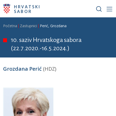
Skoči na glavni sadržaj
HRVATSKI
SABOR
Breadcrumb
Početna
Zastupnici
Perić, Grozdana
10. saziv Hrvatskoga sabora
(22.7.2020.-16.5.2024.)
Grozdana Perić
(HDZ)