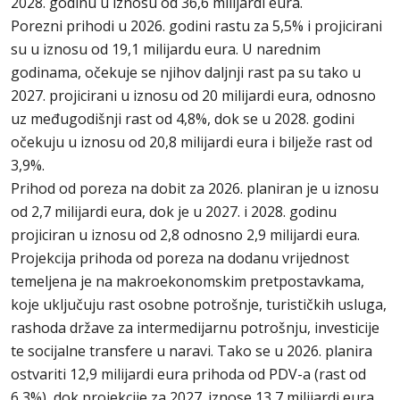
2028. godinu u iznosu od 36,6 milijardi eura.
Porezni prihodi u 2026. godini rastu za 5,5% i projicirani
su u iznosu od 19,1 milijardu eura. U narednim
godinama, očekuje se njihov daljnji rast pa su tako u
2027. projicirani u iznosu od 20 milijardi eura, odnosno
uz međugodišnji rast od 4,8%, dok se u 2028. godini
očekuju u iznosu od 20,8 milijardi eura i bilježe rast od
3,9%.
Prihod od poreza na dobit za 2026. planiran je u iznosu
od 2,7 milijardi eura, dok je u 2027. i 2028. godinu
projiciran u iznosu od 2,8 odnosno 2,9 milijardi eura.
Projekcija prihoda od poreza na dodanu vrijednost
temeljena je na makroekonomskim pretpostavkama,
koje uključuju rast osobne potrošnje, turističkih usluga,
rashoda države za intermedijarnu potrošnju, investicije
te socijalne transfere u naravi. Tako se u 2026. planira
ostvariti 12,9 milijardi eura prihoda od PDV-a (rast od
6,3%), dok projekcije za 2027. iznose 13,7 milijardi eura,