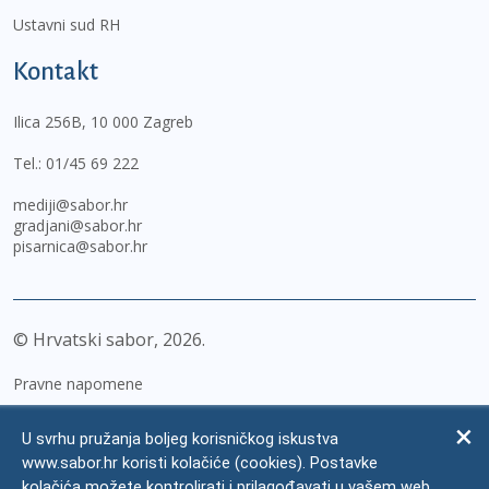
Ustavni sud RH
Kontakt
Ilica 256B, 10 000 Zagreb
Tel.:
01/45 69 222
mediji@sabor.hr
gradjani@sabor.hr
pisarnica@sabor.hr
© Hrvatski sabor,
2026
Pravne napomene
Izjava o pristupačnosti
U svrhu pružanja boljeg korisničkog iskustva
Zaštita osobnih podataka
www.sabor.hr koristi kolačiće (cookies). Postavke
kolačića možete kontrolirati i prilagođavati u vašem web