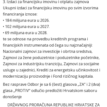
3. Izdaci za financijsku imovinu i otplatu zajmova
Ukupni izdaci za financijsku imovinu po svim izvorima
financiranja iznose:
• 184 milijuna eura u 2026.
• 102 milijuna eura u 2027.
• 69 milijuna eura u 2028.
te se odnose na provedbu kreditnih programa i
financijskih instrumenata od čega su najznačajniji:
Nacionalni zajmovi za investicije i obrtna sredstva,
Zajmovi za žene poduzetnice i poduzetnike početnike,
Zajmovi za industrijsku tranziciju, Zajmovi za socijalne
usluge u zajednici, Krediti za energetsku učinkovitost i
modernizaciju proizvodnje i Fond rizičnog kapitala.
Bez rasprave Odbor je sa 6 (šest) glasova „ZA” i 2 (dva)
glasa „PROTIV“ odlučio predložiti Hrvatskom saboru
donošenje
DRŽAVNOG PRORAČUNA REPUBLIKE HRVATSKE ZA