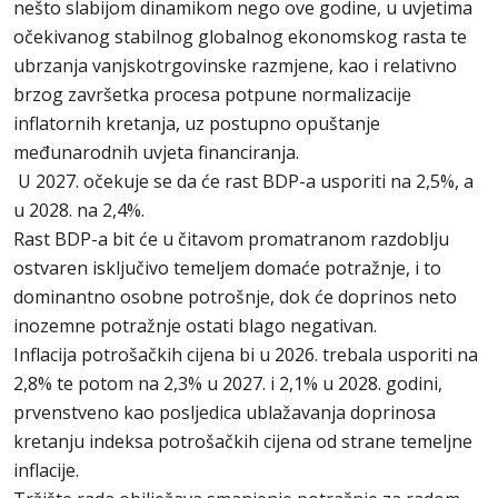
nešto slabijom dinamikom nego ove godine, u uvjetima
očekivanog stabilnog globalnog ekonomskog rasta te
ubrzanja vanjskotrgovinske razmjene, kao i relativno
brzog završetka procesa potpune normalizacije
inflatornih kretanja, uz postupno opuštanje
međunarodnih uvjeta financiranja.
U 2027. očekuje se da će rast BDP-a usporiti na 2,5%, a
u 2028. na 2,4%.
Rast BDP-a bit će u čitavom promatranom razdoblju
ostvaren isključivo temeljem domaće potražnje, i to
dominantno osobne potrošnje, dok će doprinos neto
inozemne potražnje ostati blago negativan.
Inflacija potrošačkih cijena bi u 2026. trebala usporiti na
2,8% te potom na 2,3% u 2027. i 2,1% u 2028. godini,
prvenstveno kao posljedica ublažavanja doprinosa
kretanju indeksa potrošačkih cijena od strane temeljne
inflacije.