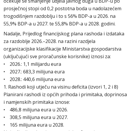
očekuje se smanjenje udjela javnog duga u BDP-u po
prosječnoj stopi od 0,2 postotna boda u nadolazećem
trogodišnjem razdoblju i to s 56% BDP-a u 2026. na
55,9% BDP-a u 2027. te 55,8% BDP-a u 2028. godini.
Nadalje, Prijedlog financijskog plana rashoda i izdataka
za razdoblje 2026.–2028. na razini razdjela
organizacijske klasifikacije Ministarstva gospodarstva
(uključujući sve proračunske korisnike) iznosi za:
• 2026.: 1,1 milijardu eura
• 2027.: 683,3 milijuna eura
• 2028.: 440,6 milijuna eura
1. Rashodi koji utječu na visinu deficita (izvori 1, 2 i 8)
Planirani rashodi iz općih prihoda i primitaka, doprinosa
i namjenskih primitaka iznose:
• 486,8 milijuna eura u 2026.
• 308,5 milijuna eura u 2027.
• 165 milijuna eura u 2028.