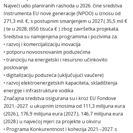
Najveći udio planiranih rashoda u 2026. čine sredstva
Instrumenta EU nove generacije (NPOO) u iznosu od
271,3 mil. €, s postupnim smanjenjem u 2027.( 35,5 mil €
) te u 2028, (650 tisuća € ) zbog završetka projekata.
Sredstva su namijenjena programima i pozivima za:
• razvoj i komercijalizaciju inovacija
• potporu novoosnovanim poduzećima
• tranziciju na energetski i resursno učinkovito
poslovanje
• digitalizaciju poduzeća (uključujući vaučere)
• razvoj elektroenergetskih kapaciteta, skladištenja
energije i infrastrukture vodika
Značajna sredstva osigurana su i kroz EU Fondove
2021.-2027. u ukupnim iznosima od 111,3 milijuna eura
(2026.), 176,9 milijuna eura (2027.), 146,7 milijuna eura
(2028.) u najvećoj mjeri za projekte u okviru:
• Programa Konkurentnost i kohezija 2021.–2027. s