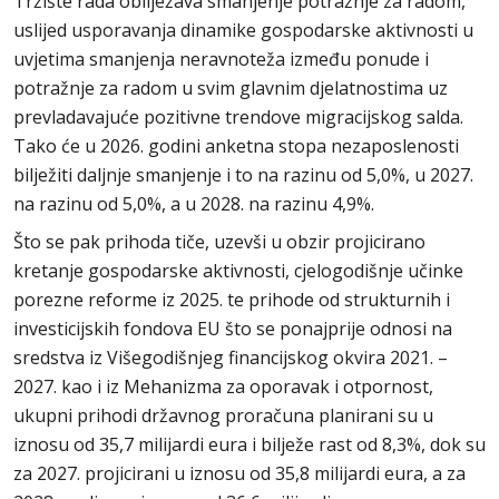
Tržište rada obilježava smanjenje potražnje za radom,
uslijed usporavanja dinamike gospodarske aktivnosti u
uvjetima smanjenja neravnoteža između ponude i
potražnje za radom u svim glavnim djelatnostima uz
prevladavajuće pozitivne trendove migracijskog salda.
Tako će u 2026. godini anketna stopa nezaposlenosti
bilježiti daljnje smanjenje i to na razinu od 5,0%, u 2027.
na razinu od 5,0%, a u 2028. na razinu 4,9%.
Što se pak prihoda tiče, uzevši u obzir projicirano
kretanje gospodarske aktivnosti, cjelogodišnje učinke
porezne reforme iz 2025. te prihode od strukturnih i
investicijskih fondova EU što se ponajprije odnosi na
sredstva iz Višegodišnjeg financijskog okvira 2021. –
2027. kao i iz Mehanizma za oporavak i otpornost,
ukupni prihodi državnog proračuna planirani su u
iznosu od 35,7 milijardi eura i bilježe rast od 8,3%, dok su
za 2027. projicirani u iznosu od 35,8 milijardi eura, a za