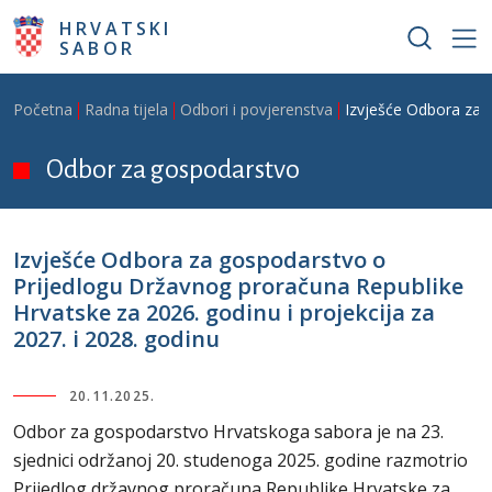
Skoči na glavni sadržaj
HRVATSKI
SABOR
Breadcrumb
Početna
Radna tijela
Odbori i povjerenstva
Izvješće Odbora za g
Odbor za gospodarstvo
Izvješće Odbora za gospodarstvo o
Prijedlogu Državnog proračuna Republike
Hrvatske za 2026. godinu i projekcija za
2027. i 2028. godinu
20.11.2025.
Odbor za gospodarstvo Hrvatskoga sabora je na 23.
sjednici održanoj 20. studenoga 2025. godine razmotrio
Prijedlog državnog proračuna Republike Hrvatske za