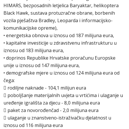
HIMARS, bezposadnih letjelica Baryaktar, helikoptera
Black Hawk, sustava protuzračne obrane, borbenih
vozila pješaštva Bradley, Leoparda i informacijsko-
komunikacijske opreme),
• energetska obnova u iznosu od 187 milijuna eura,
• kapitalne investicije u zdravstvenu infrastrukturu u
iznosu od 183 milijuna eura,
• doprinos Republike Hrvatske proračunu Europske
unije u iznosu od 147 milijuna eura,
• demografske mjere u iznosu od 124 milijuna eura od
čega:
 rodiljne naknade - 104,1 milijun eura
 poboljšanje materijalnih uvjeta u vrtićima i ulaganje u
uređenje igrališta za djecu - 8,0 milijuna eura
 paket za novorođenčad - 2,0 milijuna eura
 ulaganje u znanstveno-istraživačku djelatnost u
iznosu od 116 milijuna eura