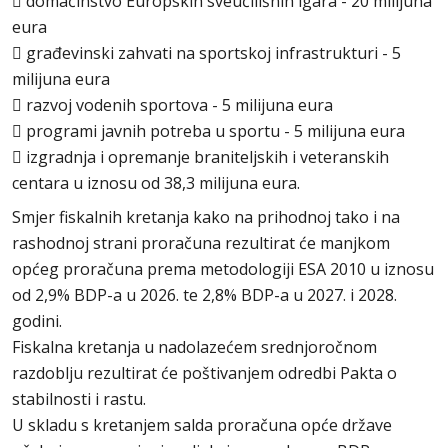
 domaćinstvo Europskih sveučilišnih igara - 20 milijuna
eura
 građevinski zahvati na sportskoj infrastrukturi - 5
milijuna eura
 razvoj vodenih sportova - 5 milijuna eura
 programi javnih potreba u sportu - 5 milijuna eura
 izgradnja i opremanje braniteljskih i veteranskih
centara u iznosu od 38,3 milijuna eura.
Smjer fiskalnih kretanja kako na prihodnoj tako i na
rashodnoj strani proračuna rezultirat će manjkom
općeg proračuna prema metodologiji ESA 2010 u iznosu
od 2,9% BDP-a u 2026. te 2,8% BDP-a u 2027. i 2028.
godini.
Fiskalna kretanja u nadolazećem srednjoročnom
razdoblju rezultirat će poštivanjem odredbi Pakta o
stabilnosti i rastu.
U skladu s kretanjem salda proračuna opće države