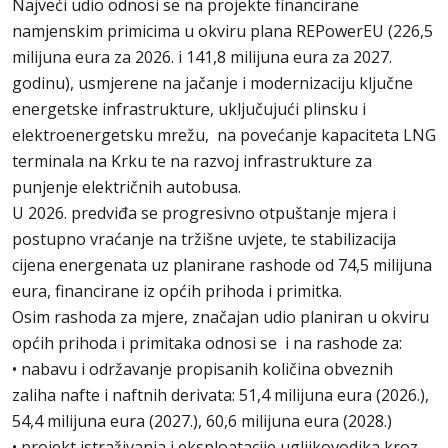
Najveći udio odnosi se na projekte financirane
namjenskim primicima u okviru plana REPowerEU (226,5
milijuna eura za 2026. i 141,8 milijuna eura za 2027.
godinu), usmjerene na jačanje i modernizaciju ključne
energetske infrastrukture, uključujući plinsku i
elektroenergetsku mrežu, na povećanje kapaciteta LNG
terminala na Krku te na razvoj infrastrukture za
punjenje električnih autobusa.
U 2026. predviđa se progresivno otpuštanje mjera i
postupno vraćanje na tržišne uvjete, te stabilizacija
cijena energenata uz planirane rashode od 74,5 milijuna
eura, financirane iz općih prihoda i primitka.
Osim rashoda za mjere, značajan udio planiran u okviru
općih prihoda i primitaka odnosi se i na rashode za:
• nabavu i održavanje propisanih količina obveznih
zaliha nafte i naftnih derivata: 51,4 milijuna eura (2026.),
54,4 milijuna eura (2027.), 60,6 milijuna eura (2028.)
• projekt istraživanja i eksploatacije ugljikovodika kroz