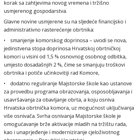
korak sa zahtjevima novog vremena i tržišno
usmjerenog gospodarstva.
Glavne novine usmjerene su na sljedeće financijsko i
administrativno rasterećenje obrtnika:
• smanjenje komorskog doprinosa – uvodi se nova,
jedinstvena stopa doprinosa Hrvatskoj obrtničkoj
komori u visini od 1,5 % osnovnog osobnog odbitka,
umjesto dosadašnjih 2 %, čime se smanjuju troškovi
obrtnika i potiče učinkovitiji rad Komore,
• dodatno reguliranje Majstorske škole kao ustanove
za provedbu programa obrazovanja, osposobljavanja i
usavršavanja za obavljanje obrta, a koju osniva
Hrvatska obrtnička komora, uz mogućnost uključivanja
više osnivača. Svrha osnivanja Majstorske škole je
omogućavanje brže aktivacije mladih na tržištu rada,
kao i unaprjeđenje i moderniziranje cjeloživotnog