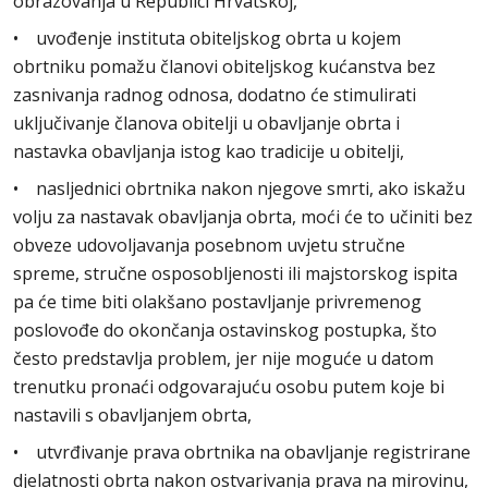
obrazovanja u Republici Hrvatskoj,
• uvođenje instituta obiteljskog obrta u kojem
obrtniku pomažu članovi obiteljskog kućanstva bez
zasnivanja radnog odnosa, dodatno će stimulirati
uključivanje članova obitelji u obavljanje obrta i
nastavka obavljanja istog kao tradicije u obitelji,
• nasljednici obrtnika nakon njegove smrti, ako iskažu
volju za nastavak obavljanja obrta, moći će to učiniti bez
obveze udovoljavanja posebnom uvjetu stručne
spreme, stručne osposobljenosti ili majstorskog ispita
pa će time biti olakšano postavljanje privremenog
poslovođe do okončanja ostavinskog postupka, što
često predstavlja problem, jer nije moguće u datom
trenutku pronaći odgovarajuću osobu putem koje bi
nastavili s obavljanjem obrta,
• utvrđivanje prava obrtnika na obavljanje registrirane
djelatnosti obrta nakon ostvarivanja prava na mirovinu,