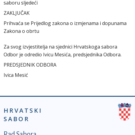
saboru sljedeći
ZAKLJUČAK
Prihvaća se Prijedlog zakona o izmjenama i dopunama
Zakona o obrtu
Za svog izvjestitelja na sjednici Hrvatskoga sabora
Odbor je odredio Ivicu Mesića, predsjednika Odbora.
PREDSJEDNIK ODBORA
Ivica Mesić
HRVATSKI
SABOR
Podnožje prvi izbornik
Rad Sabora