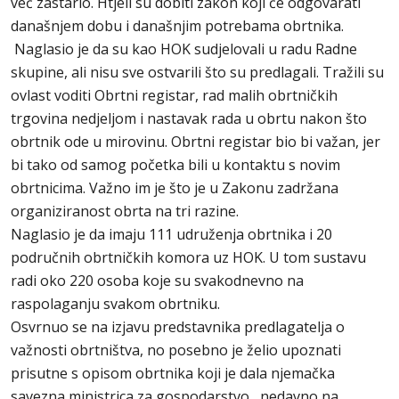
već zastario. Htjeli su dobiti zakon koji će odgovarati
današnjem dobu i današnjim potrebama obrtnika.
Naglasio je da su kao HOK sudjelovali u radu Radne
skupine, ali nisu sve ostvarili što su predlagali. Tražili su
ovlast voditi Obrtni registar, rad malih obrtničkih
trgovina nedjeljom i nastavak rada u obrtu nakon što
obrtnik ode u mirovinu. Obrtni registar bio bi važan, jer
bi tako od samog početka bili u kontaktu s novim
obrtnicima. Važno im je što je u Zakonu zadržana
organiziranost obrta na tri razine.
Naglasio je da imaju 111 udruženja obrtnika i 20
područnih obrtničkih komora uz HOK. U tom sustavu
radi oko 220 osoba koje su svakodnevno na
raspolaganju svakom obrtniku.
Osvrnuo se na izjavu predstavnika predlagatelja o
važnosti obrtništva, no posebno je želio upoznati
prisutne s opisom obrtnika koji je dala njemačka
savezna ministrica za gospodarstvo, nedavno na