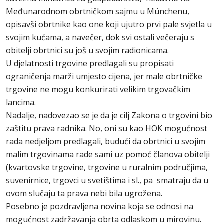
Međunarodnom obrtničkom sajmu u Münchenu,
opisavši obrtnike kao one koji ujutro prvi pale svjetla u
svojim kućama, a navečer, dok svi ostali večeraju s
obitelji obrtnici su još u svojim radionicama.
U djelatnosti trgovine predlagali su propisati
ograničenja marži umjesto cijena, jer male obrtničke
trgovine ne mogu konkurirati velikim trgovačkim
lancima.
Nadalje, nadovezao se je da je cilj Zakona o trgovini bio
zaštitu prava radnika. No, oni su kao HOK mogućnost
rada nedjeljom predlagali, budući da obrtnici u svojim
malim trgovinama rade sami uz pomoć članova obitelji
(kvartovske trgovine, trgovine u ruralnim područjima,
suvenirnice, trgovci u svetištima i sl., pa smatraju da u
ovom slučaju ta prava nebi bila ugrožena.
Posebno je pozdravljena novina koja se odnosi na
mogućnost zadržavanja obrta odlaskom u mirovinu.