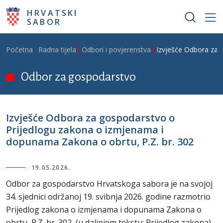
Skoči na glavni sadržaj
HRVATSKI
SABOR
Breadcrumb
Početna
Radna tijela
Odbori i povjerenstva
Izvješće Odbora za 
Odbor za gospodarstvo
Izvješće Odbora za gospodarstvo o
Prijedlogu zakona o izmjenama i
dopunama Zakona o obrtu, P.Z. br. 302
19.05.2026.
Odbor za gospodarstvo Hrvatskoga sabora je na svojoj
34. sjednici održanoj 19. svibnja 2026. godine razmotrio
Prijedlog zakona o izmjenama i dopunama Zakona o
obrtu, P.Z. br. 302, (u daljnjem tekstu: Prijedlog zakona),