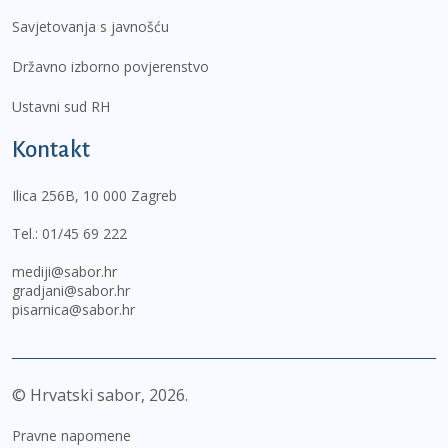
Savjetovanja s javnošću
Državno izborno povjerenstvo
Ustavni sud RH
Kontakt
Ilica 256B, 10 000 Zagreb
Tel.:
01/45 69 222
mediji@sabor.hr
gradjani@sabor.hr
pisarnica@sabor.hr
© Hrvatski sabor,
2026
Pravne napomene