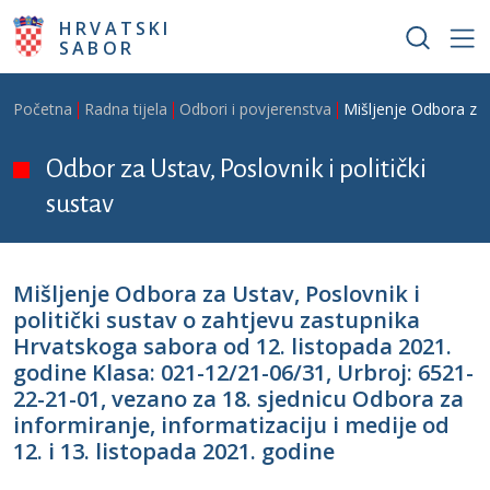
Skoči na glavni sadržaj
HRVATSKI
SABOR
Breadcrumb
Početna
Radna tijela
Odbori i povjerenstva
Mišljenje Odbora za 
Odbor za Ustav, Poslovnik i politički
sustav
Mišljenje Odbora za Ustav, Poslovnik i
politički sustav o zahtjevu zastupnika
Hrvatskoga sabora od 12. listopada 2021.
godine Klasa: 021-12/21-06/31, Urbroj: 6521-
22-21-01, vezano za 18. sjednicu Odbora za
informiranje, informatizaciju i medije od
12. i 13. listopada 2021. godine