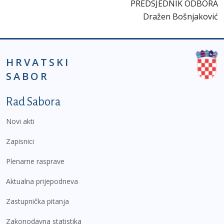
PREDSJEDNIK ODBORA
Dražen Bošnjaković
HRVATSKI
SABOR
Podnožje prvi izbornik
Rad Sabora
Novi akti
Zapisnici
Plenarne rasprave
Aktualna prijepodneva
Zastupnička pitanja
Zakonodavna statistika