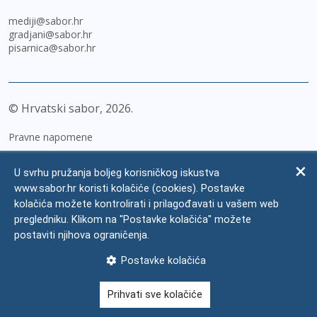
mediji@sabor.hr
gradjani@sabor.hr
pisarnica@sabor.hr
© Hrvatski sabor,
2026
Pravne napomene
Izjava o pristupačnosti
U svrhu pružanja boljeg korisničkog iskustva
Zaštita osobnih podataka
www.sabor.hr koristi kolačiće (cookies). Postavke
kolačića možete kontrolirati i prilagođavati u vašem web
Impressum
pregledniku. Klikom na "Postavke kolačića" možete
Česta pitanja
postaviti njihova ograničenja.
Kontakti
Postavke kolačića
Mapa weba
Prihvati sve kolačiće