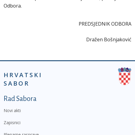
Odbora.
PREDSJEDNIK ODBORA
Dražen Bošnjaković
HRVATSKI
SABOR
Podnožje prvi izbornik
Rad Sabora
Novi akti
Zapisnici
Plenarne rasprave