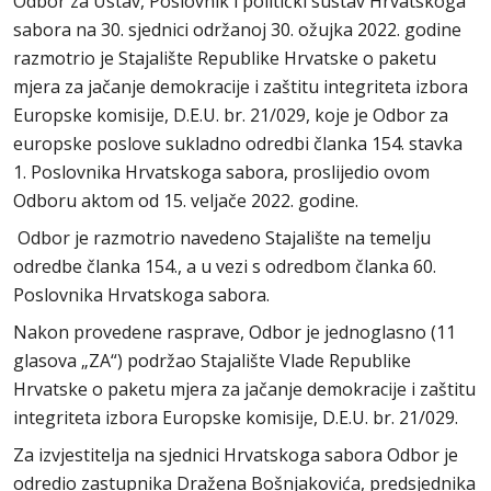
Odbor za Ustav, Poslovnik i politički sustav Hrvatskoga
sabora na 30. sjednici održanoj 30. ožujka 2022. godine
razmotrio je Stajalište Republike Hrvatske o paketu
mjera za jačanje demokracije i zaštitu integriteta izbora
Europske komisije, D.E.U. br. 21/029, koje je Odbor za
europske poslove sukladno odredbi članka 154. stavka
1. Poslovnika Hrvatskoga sabora, proslijedio ovom
Odboru aktom od 15. veljače 2022. godine.
Odbor je razmotrio navedeno Stajalište na temelju
odredbe članka 154., a u vezi s odredbom članka 60.
Poslovnika Hrvatskoga sabora.
Nakon provedene rasprave, Odbor je jednoglasno (11
glasova „ZA“) podržao Stajalište Vlade Republike
Hrvatske o paketu mjera za jačanje demokracije i zaštitu
integriteta izbora Europske komisije, D.E.U. br. 21/029.
Za izvjestitelja na sjednici Hrvatskoga sabora Odbor je
odredio zastupnika Dražena Bošnjakovića, predsjednika