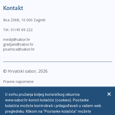
Kontakt
Ilica 256B, 10 000 Zagreb
Tel.:
01/45 69 222
mediji@sabor.hr
gradjani@sabor.hr
pisarnica@sabor.hr
© Hrvatski sabor,
2026
Pravne napomene
Izjava o pristupačnosti
U svrhu pružanja boljeg korisničkog iskustva
Zaštita osobnih podataka
www.sabor.hr koristi kolačiće (cookies). Postavke
kolačića možete kontrolirati i prilagođavati u vašem web
Impressum
pregledniku. Klikom na "Postavke kolačića" možete