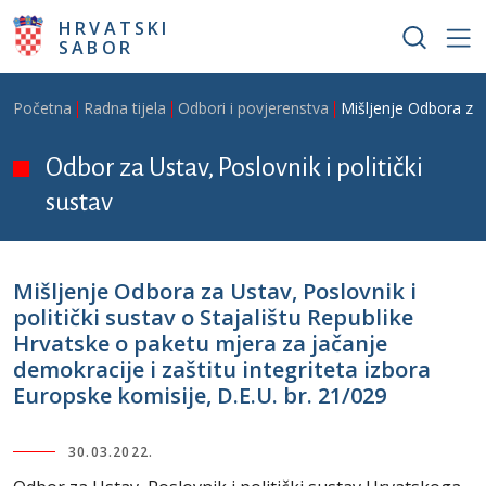
Skoči na glavni sadržaj
HRVATSKI
SABOR
Breadcrumb
Početna
Radna tijela
Odbori i povjerenstva
Mišljenje Odbora za U
Odbor za Ustav, Poslovnik i politički
sustav
Mišljenje Odbora za Ustav, Poslovnik i
politički sustav o Stajalištu Republike
Hrvatske o paketu mjera za jačanje
demokracije i zaštitu integriteta izbora
Europske komisije, D.E.U. br. 21/029
30.03.2022.