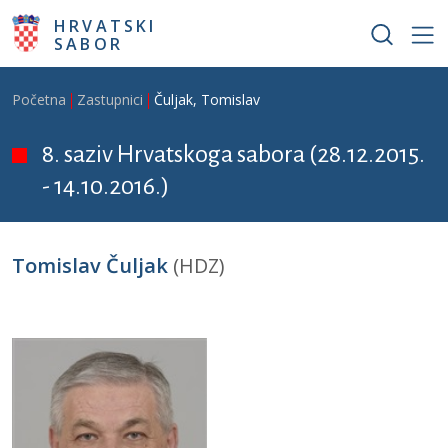
Skoči na glavni sadržaj
HRVATSKI
SABOR
Breadcrumb
Početna
Zastupnici
Čuljak, Tomislav
8. saziv Hrvatskoga sabora (28.12.2015.
- 14.10.2016.)
Tomislav Čuljak
(HDZ)