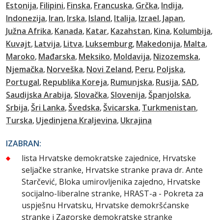
Estonija
Filipini
Finska
Francuska
Grčka
Indija
Indonezija
Iran
Irska
Island
Italija
Izrael
Japan
Južna Afrika
Kanada
Katar
Kazahstan
Kina
Kolumbija
Kuvajt
Latvija
Litva
Luksemburg
Makedonija
Malta
Maroko
Mađarska
Meksiko
Moldavija
Nizozemska
Njemačka
Norveška
Novi Zeland
Peru
Poljska
Portugal
Republika Koreja
Rumunjska
Rusija
SAD
Saudijska Arabija
Slovačka
Slovenija
Španjolska
Srbija
Šri Lanka
Švedska
Švicarska
Turkmenistan
Turska
Ujedinjena Kraljevina
Ukrajina
IZABRAN:
lista Hrvatske demokratske zajednice, Hrvatske
seljačke stranke, Hrvatske stranke prava dr. Ante
Starčević, Bloka umirovljenika zajedno, Hrvatske
socijalno-liberalne stranke, HRAST-a - Pokreta za
uspješnu Hrvatsku, Hrvatske demokršćanske
stranke i Zagorske demokratske stranke