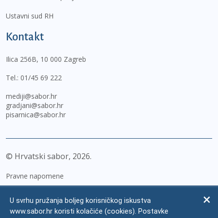
Ustavni sud RH
Kontakt
Ilica 256B, 10 000 Zagreb
Tel.:
01/45 69 222
mediji@sabor.hr
gradjani@sabor.hr
pisarnica@sabor.hr
© Hrvatski sabor,
2026
Pravne napomene
Izjava o pristupačnosti
U svrhu pružanja boljeg korisničkog iskustva
Zaštita osobnih podataka
www.sabor.hr koristi kolačiće (cookies). Postavke