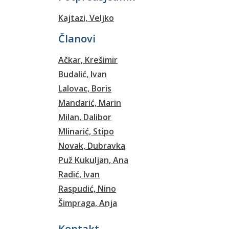
Kajtazi, Veljko
Članovi
Ačkar, Krešimir
Budalić, Ivan
Lalovac, Boris
Mandarić, Marin
Milan, Dalibor
Mlinarić, Stipo
Novak, Dubravka
Puž Kukuljan, Ana
Radić, Ivan
Raspudić, Nino
Šimpraga, Anja
Kontakt