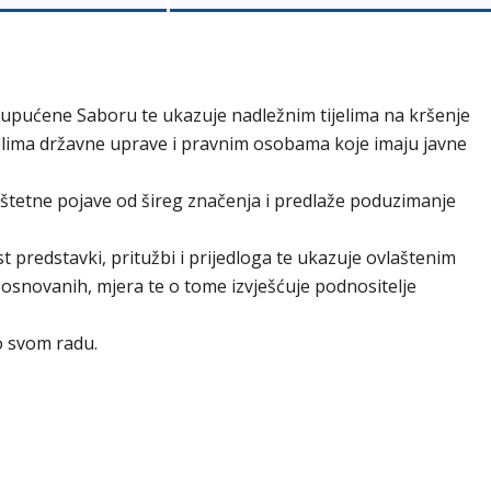
e upućene Saboru te ukazuje nadležnim tijelima na kršenje
elima državne uprave i pravnim osobama koje imaju javne
štetne pojave od šireg značenja i predlaže poduzimanje
st predstavki, pritužbi i prijedloga te ukazuje ovlaštenim
osnovanih, mjera te o tome izvješćuje podnositelje
o svom radu.