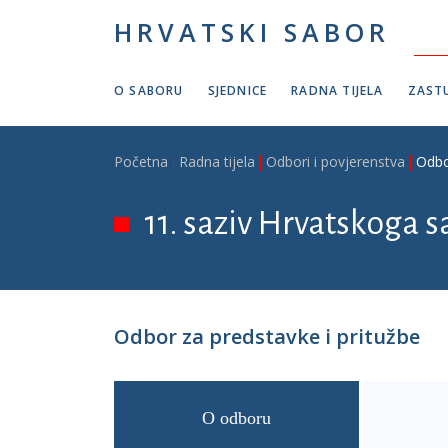
Skoči na glavni sadržaj
HRVATSKI SABOR
O SABORU
SJEDNICE
RADNA TIJELA
ZASTU
Breadcrumb
Početna
Radna tijela
Odbori i povjerenstva
Odbo
11. saziv Hrvatskoga s
Odbor za predstavke i pritužbe
O odboru