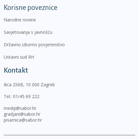
Korisne poveznice
Narodne novine
Savjetovanja s javnošću
Državno izborno povjerenstvo
Ustavni sud RH
Kontakt
Ilica 256B, 10 000 Zagreb
Tel.:
01/45 69 222
mediji@sabor.hr
gradjani@sabor.hr
pisarnica@sabor.hr