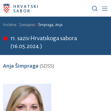
Skoči na glavni sadržaj
HRVATSKI
SABOR
Breadcrumb
Početna
Zastupnici
Šimpraga, Anja
11. saziv Hrvatskoga sabora
(16.05.2024.)
Anja Šimpraga
(SDSS)