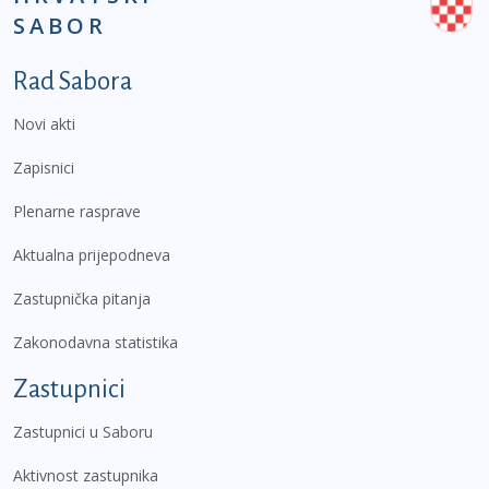
SABOR
Podnožje prvi izbornik
Rad Sabora
Novi akti
Zapisnici
Plenarne rasprave
Aktualna prijepodneva
Zastupnička pitanja
Zakonodavna statistika
Zastupnici
Zastupnici u Saboru
Aktivnost zastupnika