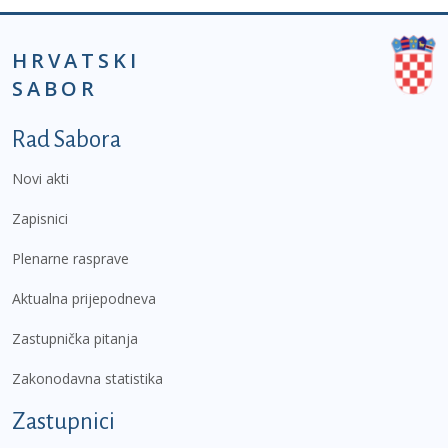
HRVATSKI
SABOR
Podnožje prvi izbornik
Rad Sabora
Novi akti
Zapisnici
Plenarne rasprave
Aktualna prijepodneva
Zastupnička pitanja
Zakonodavna statistika
Zastupnici