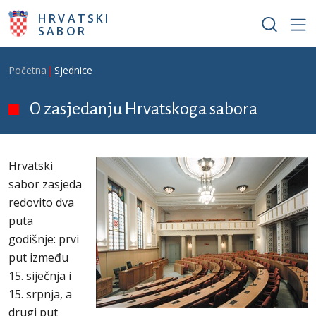
Skoči na glavni sadržaj
HRVATSKI
SABOR
Breadcrumb
Početna
Sjednice
O zasjedanju Hrvatskoga sabora
Hrvatski
sabor zasjeda
redovito dva
puta
godišnje: prvi
put između
15. siječnja i
15. srpnja, a
drugi put