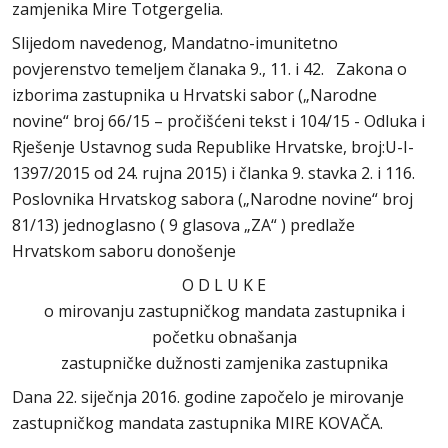
zamjenika Mire Totgergelia.
Slijedom navedenog, Mandatno-imunitetno
povjerenstvo temeljem članaka 9., 11. i 42. Zakona o
izborima zastupnika u Hrvatski sabor („Narodne
novine“ broj 66/15 – pročišćeni tekst i 104/15 - Odluka i
Rješenje Ustavnog suda Republike Hrvatske, broj:U-I-
1397/2015 od 24. rujna 2015) i članka 9. stavka 2. i 116.
Poslovnika Hrvatskog sabora („Narodne novine“ broj
81/13) jednoglasno ( 9 glasova „ZA“ ) predlaže
Hrvatskom saboru donošenje
O D L U K E
o mirovanju zastupničkog mandata zastupnika i
početku obnašanja
zastupničke dužnosti zamjenika zastupnika
Dana 22. siječnja 2016. godine započelo je mirovanje
zastupničkog mandata zastupnika MIRE KOVAČA.