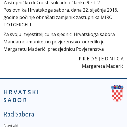
Zastupničku dužnost, sukladno članku 9. st. 2.
Poslovnika Hrvatskoga sabora, dana 22. siječnja 2016.
godine počinje obnašati zamjenik zastupnika MIRO
TOTGERGELI.
Za svoju izvjestiteljicu na sjednici Hrvatskoga sabora
Mandatno-imunitetno povjerenstvo odredilo je
Margaretu Mađerić, predsjednicu Povjerenstva.
P R E D S J E D N I C A
Margareta Mađerić
HRVATSKI
SABOR
Podnožje prvi izbornik
Rad Sabora
Novi akti