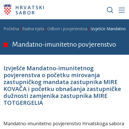
Skoči na glavni sadržaj
HRVATSKI
SABOR
Breadcrumb
Početna
Radna tijela
Odbori i povjerenstva
Izvješće Mandatno-
Mandatno-imunitetno povjerenstvo
Izvješće Mandatno-imunitetnog
povjerenstva o početku mirovanja
zastupničkog mandata zastupnika MIRE
KOVAČA i početku obnašanja zastupničke
dužnosti zamjenika zastupnika MIRE
TOTGERGELIA
Mandatno-imunitetno povjerenstvo Hrvatskoga sabora