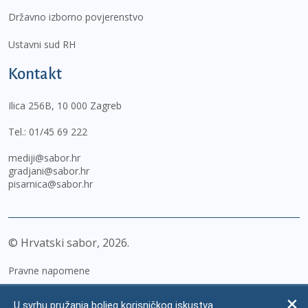
Državno izborno povjerenstvo
Ustavni sud RH
Kontakt
Ilica 256B, 10 000 Zagreb
Tel.:
01/45 69 222
mediji@sabor.hr
gradjani@sabor.hr
pisarnica@sabor.hr
© Hrvatski sabor,
2026
Pravne napomene
Izjava o pristupačnosti
U svrhu pružanja boljeg korisničkog iskustva