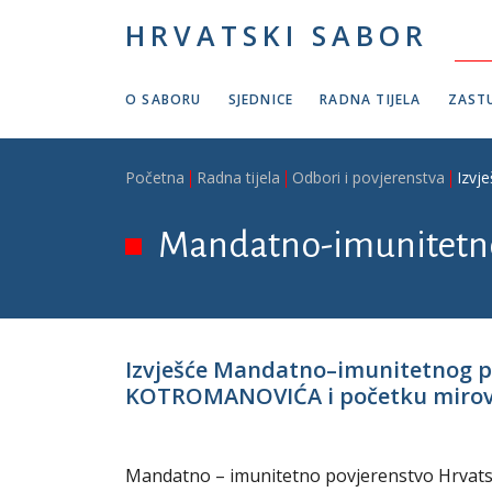
Skoči na glavni sadržaj
HRVATSKI SABOR
O SABORU
SJEDNICE
RADNA TIJELA
ZASTU
Breadcrumb
Početna
Radna tijela
Odbori i povjerenstva
Izvj
Mandatno-imunitetno
Izvješće Mandatno–imunitetnog p
KOTROMANOVIĆA i početku miro
Mandatno – imunitetno povjerenstvo Hrvatskog