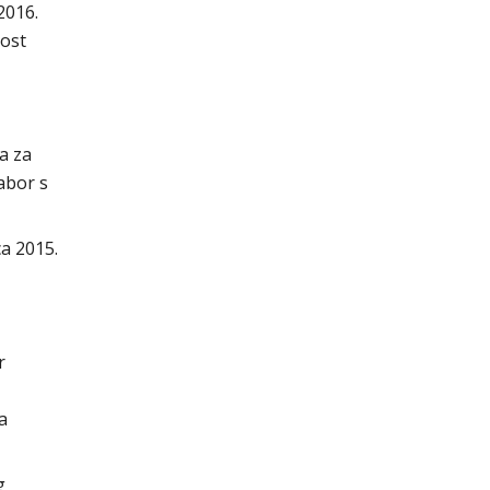
2016.
nost
a za
abor s
a 2015.
r
a
g