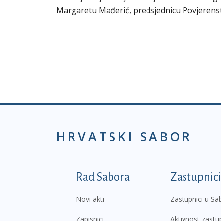
Margaretu Mađerić, predsjednicu Povjerenst
HRVATSKI SABOR
Podnožje prvi izborni
Rad Sabora
Zastupnici
Novi akti
Zastupnici u Sa
Zapisnici
Aktivnost zastu