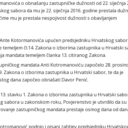
manovića o obnašanju zastupničke dužnosti od 22. siječnja 
tskog sabora da mu je 22. siječnja 2016. godine prestala duž
čime mu je prestala nespojivost dužnosti s obavljanjem
ev Ante Kotormanovića upućen predsjedniku Hrvatskog sabor
 temeljem čl.14. Zakona o izborima zastupnika u Hrvatski s
a mandata temeljem članka 13. citiranog Zakona.
stupničkog mandata Anti Kotromanoviću započelo 28. prosinc
9. Zakona o izborima zastupnika u Hrvatski sabor, te da je
stog dana započeo obnašati Davor Penić.
13. stavku 1. Zakona o izborima zastupnika u Hrvatski sabo
og sabora u zakonskom roku, Povjerenstvo je utvrdilo da su
mirovanje zastupničkog mandata prestaje osmog dana od dan
 Kotromanović podnio i pisani zahtjev predsjedniku Hrvatsko