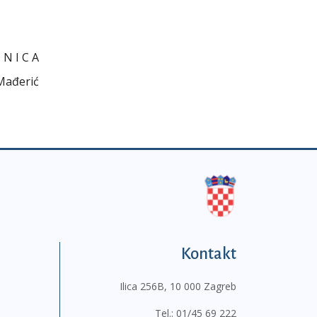
D N I C A
erić
Kontakt
Ilica 256B, 10 000 Zagreb
Tel.:
01/45 69 222