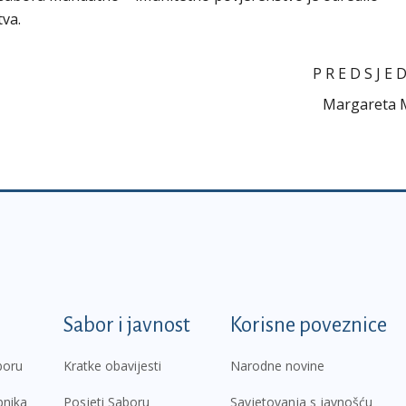
va.
P R E D S J E 
Margareta Mađ
k
Sabor i javnost
Korisne poveznice
boru
Kratke obavijesti
Narodne novine
pnika
Posjeti Saboru
Savjetovanja s javnošću