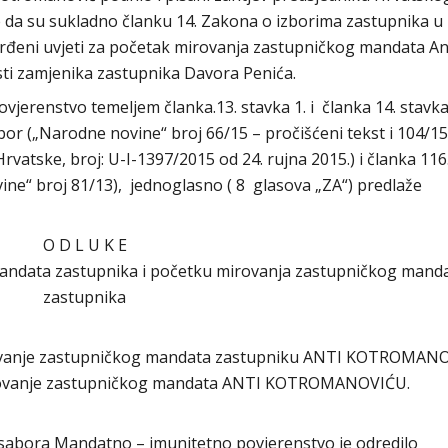
e da su sukladno članku 14. Zakona o izborima zastupnika u
vrđeni uvjeti za početak mirovanja zastupničkog mandata A
ti zamjenika zastupnika Davora Penića.
vjerenstvo temeljem članka.13. stavka 1. i članka 14. stavka
or („Narodne novine“ broj 66/15 – pročišćeni tekst i 104/15
vatske, broj: U-I-1397/2015 od 24. rujna 2015.) i članka 116
ne“ broj 81/13), jednoglasno ( 8 glasova „ZA“) predlaže
O D L U K E
andata zastupnika i početku mirovanja zastupničkog mand
zastupnika
irovanje zastupničkog mandata zastupniku ANTI KOTROMANO
 mirovanje zastupničkog mandata ANTI KOTROMANOVIĆU.
og sabora Mandatno – imunitetno povjerenstvo je odredilo