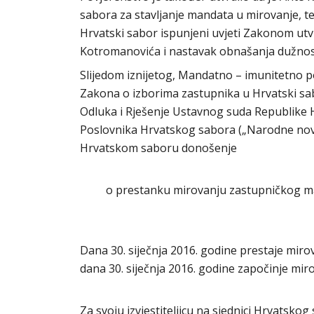
sabora za stavljanje mandata u mirovanje, t
Hrvatski sabor ispunjeni uvjeti Zakonom ut
Kotromanovića i nastavak obnašanja dužnos
Slijedom iznijetog, Mandatno – imunitetno po
Zakona o izborima zastupnika u Hrvatski sab
Odluka i Rješenje Ustavnog suda Republike Hr
Poslovnika Hrvatskog sabora („Narodne novi
Hrvatskom saboru donošenje
o prestanku mirovanju zastupničkog m
Dana 30. siječnja 2016. godine prestaje m
dana 30. siječnja 2016. godine započinje
Za svoju izvjestiteljicu na sjednici Hrvatsk