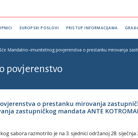
PNICI
EUROPSKI POSLOVI
PRISTUP INFORMACIJAMA
GRAĐ
ešće Mandatno–imunitetnog povjerenstva o prestanku mirovanja 
 povjerenstvo
ovjerenstva o prestanku mirovanja zastupn
vanja zastupničkog mandata ANTE KOTROM
 sabora razmotrilo je na 3. sjednici održanoj 28. siječnja 