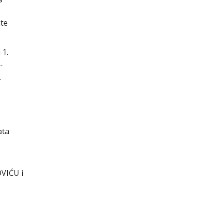
nte
 1.
-
.
ata
VIĆU i