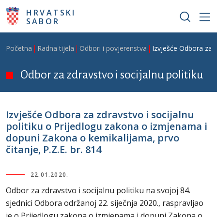
Skoči na glavni sadržaj
HRVATSKI
SABOR
Breadcrumb
Početna
Radna tijela
Odbori i povjerenstva
Izvješće Odbora za z
Odbor za zdravstvo i socijalnu politiku
Izvješće Odbora za zdravstvo i socijalnu
politiku o Prijedlogu zakona o izmjenama i
dopuni Zakona o kemikalijama, prvo
čitanje, P.Z.E. br. 814
22.01.2020.
Odbor za zdravstvo i socijalnu politiku na svojoj 84.
sjednici Odbora održanoj 22. siječnja 2020., raspravljao
je o Prijedlogu zakona o izmjenama i dopuni Zakona o