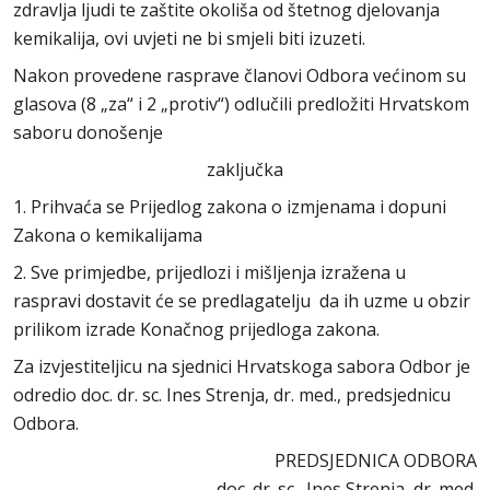
zdravlja ljudi te zaštite okoliša od štetnog djelovanja
kemikalija, ovi uvjeti ne bi smjeli biti izuzeti.
Nakon provedene rasprave članovi Odbora većinom su
glasova (8 „za“ i 2 „protiv“) odlučili predložiti Hrvatskom
saboru donošenje
zaključka
1. Prihvaća se Prijedlog zakona o izmjenama i dopuni
Zakona o kemikalijama
2. Sve primjedbe, prijedlozi i mišljenja izražena u
raspravi dostavit će se predlagatelju da ih uzme u obzir
prilikom izrade Konačnog prijedloga zakona.
Za izvjestiteljicu na sjednici Hrvatskoga sabora Odbor je
odredio doc. dr. sc. Ines Strenja, dr. med., predsjednicu
Odbora.
PREDSJEDNICA ODBORA
doc. dr. sc. Ines Strenja, dr. med.