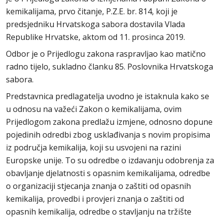
kemikalijama, prvo čitanje, P.Z.E. br. 814, koji je
predsjedniku Hrvatskoga sabora dostavila Vlada
Republike Hrvatske, aktom od 11. prosinca 2019.
Odbor je o Prijedlogu zakona raspravljao kao matično
radno tijelo, sukladno članku 85. Poslovnika Hrvatskoga
sabora.
Predstavnica predlagatelja uvodno je istaknula kako se
u odnosu na važeći Zakon o kemikalijama, ovim
Prijedlogom zakona predlažu izmjene, odnosno dopune
pojedinih odredbi zbog usklađivanja s novim propisima
iz područja kemikalija, koji su usvojeni na razini
Europske unije. To su odredbe o izdavanju odobrenja za
obavljanje djelatnosti s opasnim kemikalijama, odredbe
o organizaciji stjecanja znanja o zaštiti od opasnih
kemikalija, provedbi i provjeri znanja o zaštiti od
opasnih kemikalija, odredbe o stavljanju na tržište