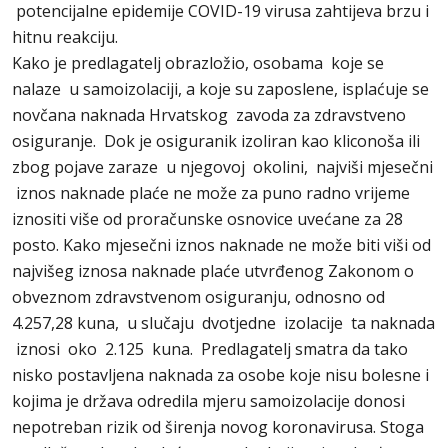
potencijalne epidemije COVID-19 virusa zahtijeva brzu i
hitnu reakciju.
Kako je predlagatelj obrazložio, osobama koje se
nalaze u samoizolaciji, a koje su zaposlene, isplaćuje se
novčana naknada Hrvatskog zavoda za zdravstveno
osiguranje. Dok je osiguranik izoliran kao kliconoša ili
zbog pojave zaraze u njegovoj okolini, najviši mjesečni
iznos naknade plaće ne može za puno radno vrijeme
iznositi više od proračunske osnovice uvećane za 28
posto. Kako mjesečni iznos naknade ne može biti viši od
najvišeg iznosa naknade plaće utvrđenog Zakonom o
obveznom zdravstvenom osiguranju, odnosno od
4.257,28 kuna, u slučaju dvotjedne izolacije ta naknada
iznosi oko 2.125 kuna. Predlagatelj smatra da tako
nisko postavljena naknada za osobe koje nisu bolesne i
kojima je država odredila mjeru samoizolacije donosi
nepotreban rizik od širenja novog koronavirusa. Stoga