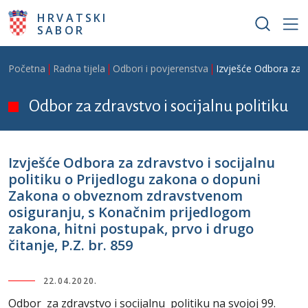
Skoči na glavni sadržaj
HRVATSKI
SABOR
Breadcrumb
Početna
Radna tijela
Odbori i povjerenstva
Izvješće Odbora za z
Odbor za zdravstvo i socijalnu politiku
Izvješće Odbora za zdravstvo i socijalnu
politiku o Prijedlogu zakona o dopuni
Zakona o obveznom zdravstvenom
osiguranju, s Konačnim prijedlogom
zakona, hitni postupak, prvo i drugo
čitanje, P.Z. br. 859
22.04.2020.
Odbor za zdravstvo i socijalnu politiku na svojoj 99.