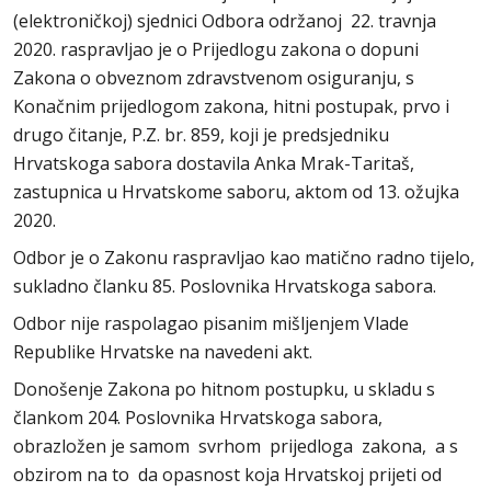
(elektroničkoj) sjednici Odbora održanoj 22. travnja
2020. raspravljao je o Prijedlogu zakona o dopuni
Zakona o obveznom zdravstvenom osiguranju, s
Konačnim prijedlogom zakona, hitni postupak, prvo i
drugo čitanje, P.Z. br. 859, koji je predsjedniku
Hrvatskoga sabora dostavila Anka Mrak-Taritaš,
zastupnica u Hrvatskome saboru, aktom od 13. ožujka
2020.
Odbor je o Zakonu raspravljao kao matično radno tijelo,
sukladno članku 85. Poslovnika Hrvatskoga sabora.
Odbor nije raspolagao pisanim mišljenjem Vlade
Republike Hrvatske na navedeni akt.
Donošenje Zakona po hitnom postupku, u skladu s
člankom 204. Poslovnika Hrvatskoga sabora,
obrazložen je samom svrhom prijedloga zakona, a s
obzirom na to da opasnost koja Hrvatskoj prijeti od