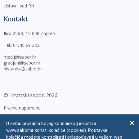
Ustavni sud RH
Kontakt
Ilica 256B, 10 000 Zagreb
Tel.:
01/45 69 222
mediji@sabor.hr
gradjani@sabor.hr
pisarnica@sabor.hr
© Hrvatski sabor,
2026
Pravne napomene
Izjava o pristupačnosti
U svrhu pružanja boljeg korisničkog iskustva
Zaštita osobnih podataka
www.sabor.hr koristi kolačiće (cookies). Postavke
kolačića možete kontrolirati i prilagođavati u vašem web