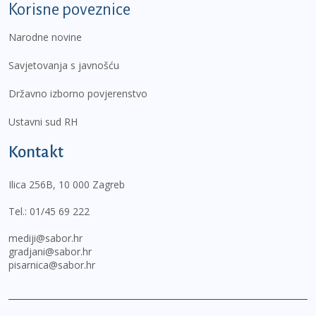
Korisne poveznice
Narodne novine
Savjetovanja s javnošću
Državno izborno povjerenstvo
Ustavni sud RH
Kontakt
Ilica 256B, 10 000 Zagreb
Tel.:
01/45 69 222
mediji@sabor.hr
gradjani@sabor.hr
pisarnica@sabor.hr