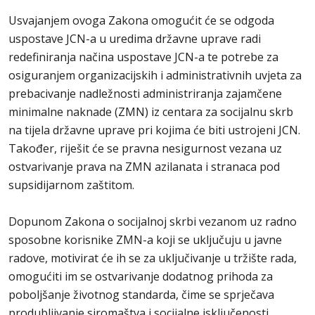
Usvajanjem ovoga Zakona omogućit će se odgoda
uspostave JCN-a u uredima državne uprave radi
redefiniranja načina uspostave JCN-a te potrebe za
osiguranjem organizacijskih i administrativnih uvjeta za
prebacivanje nadležnosti administriranja zajamčene
minimalne naknade (ZMN) iz centara za socijalnu skrb
na tijela državne uprave pri kojima će biti ustrojeni JCN.
Također, riješit će se pravna nesigurnost vezana uz
ostvarivanje prava na ZMN azilanata i stranaca pod
supsidijarnom zaštitom.
Dopunom Zakona o socijalnoj skrbi vezanom uz radno
sposobne korisnike ZMN-a koji se uključuju u javne
radove, motivirat će ih se za uključivanje u tržište rada,
omogućiti im se ostvarivanje dodatnog prihoda za
poboljšanje životnog standarda, čime se sprječava
produbljivanje siromaštva i socijalne isključenosti.