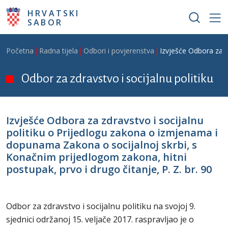
Skoči na glavni sadržaj
HRVATSKI
SABOR
Breadcrumb
Početna
Radna tijela
Odbori i povjerenstva
Izvješće Odbora za z
Odbor za zdravstvo i socijalnu politiku
Izvješće Odbora za zdravstvo i socijalnu
politiku o Prijedlogu zakona o izmjenama i
dopunama Zakona o socijalnoj skrbi, s
Konačnim prijedlogom zakona, hitni
postupak, prvo i drugo čitanje, P. Z. br. 90
Odbor za zdravstvo i socijalnu politiku na svojoj 9.
sjednici održanoj 15. veljače 2017. raspravljao je o