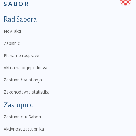
SABOR
Podnožje prvi izbornik
Rad Sabora
Novi akti
Zapisnici
Plenarne rasprave
Aktualna prijepodneva
Zastupnička pitanja
Zakonodavna statistika
Zastupnici
Zastupnici u Saboru
Aktivnost zastupnika