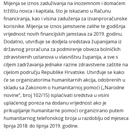
Mijenja se iznos zaduživanja na inozemnom i domaćem
tržištu novca i kapitala, što je iskazano u Računu
financiranja, kao i visina zaduženja za izvanproračunske
korisnike. Mijenja se iznos jamstvene zalihe te godišnja
vrijednost novih financijskih jamstava za 2019. godinu.
Dodatno, utvrđuje se dodjela sredstava županijama iz
državnog proračuna za podmirenje obveza bolničkih
zdravstvenih ustanova u vlasništvu županija, a sve s
ciljem zadržavanja jednake razine zdravstvene zaštite na
cijelom području Republike Hrvatske. Utvrđuje se kako
će se organizatorima humanitarnih akcija, odobrenih u
skladu sa Zakonom o humanitarnoj pomoći („Narodne
novine“, broj 102/15) isplaćivati sredstva u visini
uplaćenog poreza na dodanu vrijednost ako je
prikupljanje humanitarne pomoći organizirano putem
humanitarnog telefonskog broja u razdoblju od mjeseca
lipnja 2018. do lipnja 2019. godine.