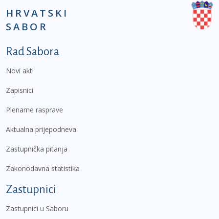
HRVATSKI
SABOR
Podnožje prvi izbornik
Rad Sabora
Novi akti
Zapisnici
Plenarne rasprave
Aktualna prijepodneva
Zastupnička pitanja
Zakonodavna statistika
Zastupnici
Zastupnici u Saboru