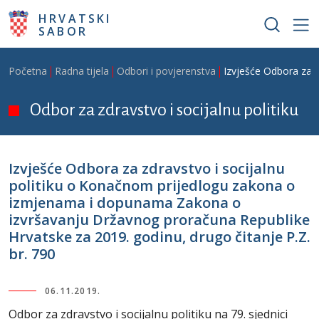
Skoči na glavni sadržaj
HRVATSKI
SABOR
Breadcrumb
Početna
Radna tijela
Odbori i povjerenstva
Izvješće Odbora za 
Odbor za zdravstvo i socijalnu politiku
Izvješće Odbora za zdravstvo i socijalnu
politiku o Konačnom prijedlogu zakona o
izmjenama i dopunama Zakona o
izvršavanju Državnog proračuna Republike
Hrvatske za 2019. godinu, drugo čitanje P.Z.
br. 790
06.11.2019.
Odbor za zdravstvo i socijalnu politiku na 79. sjednici