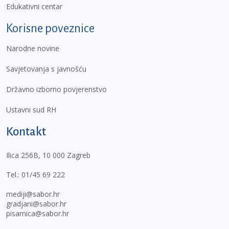
Edukativni centar
Korisne poveznice
Narodne novine
Savjetovanja s javnošću
Državno izborno povjerenstvo
Ustavni sud RH
Kontakt
Ilica 256B, 10 000 Zagreb
Tel.:
01/45 69 222
mediji@sabor.hr
gradjani@sabor.hr
pisarnica@sabor.hr