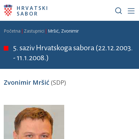
Skoči na glavni sadržaj
HRVATSKI
SABOR
Breadcrumb
Početna
Zastupnici
Mršić, Zvonimir
5. saziv Hrvatskoga sabora (22.12.2003.
- 11.1.2008.)
Zvonimir Mršić
(SDP)