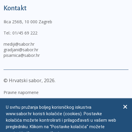
Kontakt
Ilica 256B, 10 000 Zagreb
Tel.:
01/45 69 222
mediji@sabor.hr
gradjani@sabor.hr
pisarnica@sabor.hr
© Hrvatski sabor,
2026
Pravne napomene
Izjava o pristupačnosti
U svrhu pružanja boljeg korisničkog iskustva
Zaštita osobnih podataka
www.sabor.hr koristi kolačiće (cookies). Postavke
kolačića možete kontrolirati i prilagođavati u vašem web
Impressum
pregledniku. Klikom na "Postavke kolačića" možete