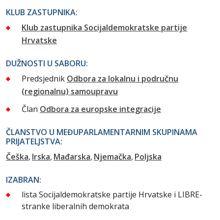
KLUB ZASTUPNIKA:
Klub zastupnika Socijaldemokratske partije
Hrvatske
DUŽNOSTI U SABORU:
Predsjednik
Odbora za lokalnu i područnu
(regionalnu) samoupravu
Član
Odbora za europske integracije
ČLANSTVO U MEĐUPARLAMENTARNIM SKUPINAMA
PRIJATELJSTVA:
Češka
Irska
Mađarska
Njemačka
Poljska
IZABRAN:
lista Socijaldemokratske partije Hrvatske i LIBRE-
stranke liberalnih demokrata