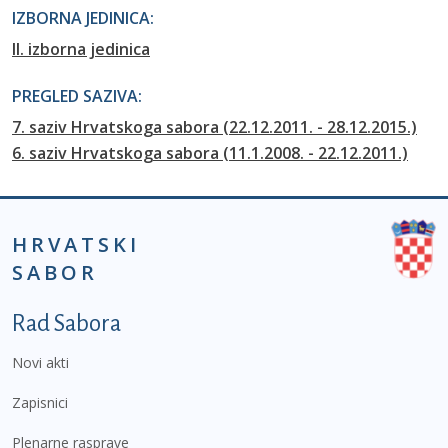
IZBORNA JEDINICA:
II. izborna jedinica
PREGLED SAZIVA:
7. saziv Hrvatskoga sabora (22.12.2011. - 28.12.2015.)
6. saziv Hrvatskoga sabora (11.1.2008. - 22.12.2011.)
HRVATSKI
SABOR
Podnožje prvi izbornik
Rad Sabora
Novi akti
Zapisnici
Plenarne rasprave