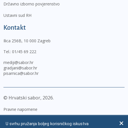
Državno izborno povjerenstvo
Ustavni sud RH
Kontakt
Ilica 256B, 10 000 Zagreb
Tel.:
01/45 69 222
mediji@sabor.hr
gradjani@sabor.hr
pisarnica@sabor.hr
© Hrvatski sabor,
2026
Pravne napomene
Izjava o pristupačnosti
U svrhu pružanja boljeg korisničkog iskustva