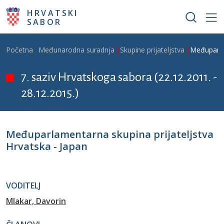
Skoči na glavni sadržaj
HRVATSKI
SABOR
Breadcrumb
Početna
Međunarodna suradnja
Skupine prijateljstva
Međuparlam
7. saziv Hrvatskoga sabora (22.12.2011. -
28.12.2015.)
Međuparlamentarna skupina prijateljstva
Hrvatska - Japan
VODITELJ
Mlakar, Davorin