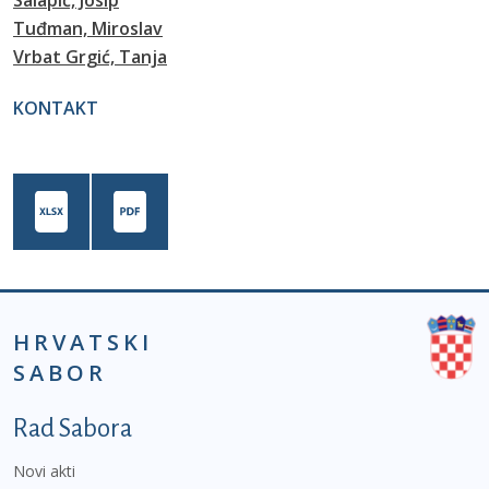
Salapić, Josip
Tuđman, Miroslav
Vrbat Grgić, Tanja
KONTAKT
HRVATSKI
SABOR
Podnožje prvi izbornik
Rad Sabora
Novi akti