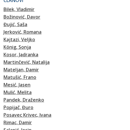
ČLANOVI
Bilek, Vladimir
Božinović, Davor
Đujić, Saša
Jerković, Romana
Kajtazi, Veljko
König, Sonja
Kosor, Jadranka
Martinčević, Natalija
Mateljan, Damir
Matušić, Frano
Mesić, Jasen
Mulić, Melita
Pandek, Draženko
Popijač, Đuro
Posavec Krivec, Ivana
Rimac, Damir