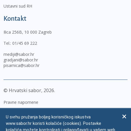
Ustavni sud RH
Kontakt
Ilica 256B, 10 000 Zagreb
Tel.:
01/45 69 222
mediji@sabor.hr
gradjani@sabor.hr
pisarnica@sabor.hr
© Hrvatski sabor,
2026
Pravne napomene
Izjava o pristupačnosti
U svrhu pružanja boljeg korisničkog iskustva
Zaštita osobnih podataka
www.sabor.hr koristi kolačiće (cookies). Postavke
kolačića možete kontrolirati i prilagođavati u vašem web