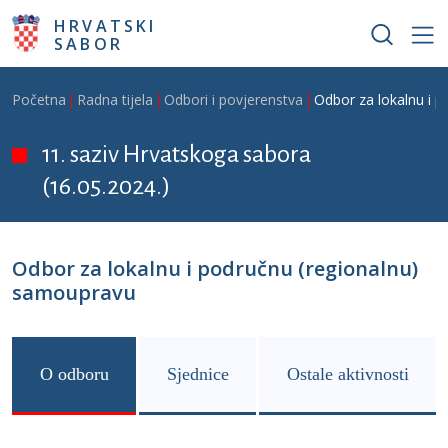
Skoči na glavni sadržaj
HRVATSKI
SABOR
Breadcrumb
Početna
Radna tijela
Odbori i povjerenstva
Odbor za lokalnu i 
11. saziv Hrvatskoga sabora
(16.05.2024.)
Odbor za lokalnu i područnu (regionalnu)
samoupravu
O odboru
Sjednice
Ostale aktivnosti