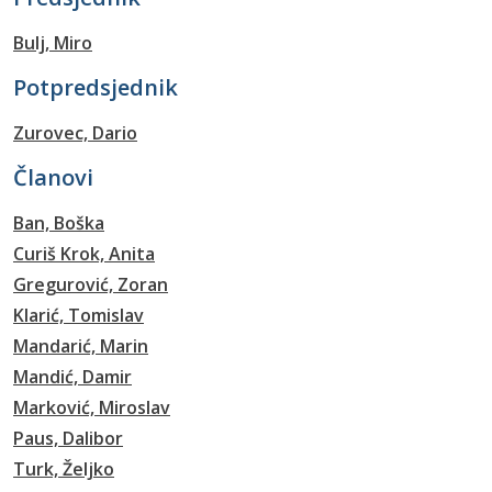
Bulj, Miro
Potpredsjednik
Zurovec, Dario
Članovi
Ban, Boška
Curiš Krok, Anita
Gregurović, Zoran
Klarić, Tomislav
Mandarić, Marin
Mandić, Damir
Marković, Miroslav
Paus, Dalibor
Turk, Željko