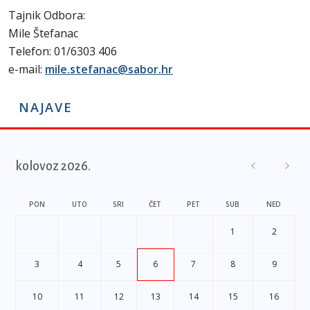
Tajnik Odbora:
Mile Štefanac
Telefon: 01/6303 406
e-mail:
mile.stefanac@sabor.hr
NAJAVE
kolovoz 2026.
PON
UTO
SRI
ČET
PET
SUB
NED
1
2
3
4
5
6
7
8
9
10
11
12
13
14
15
16