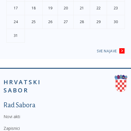
17
18
19
20
21
22
23
24
25
26
27
28
29
30
31
SVE NAJAVE
HRVATSKI
SABOR
Podnožje prvi izbornik
Rad Sabora
Novi akti
Zapisnici