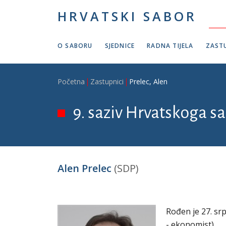
Skoči na glavni sadržaj
HRVATSKI SABOR
O SABORU
SJEDNICE
RADNA TIJELA
ZASTU
Breadcrumb
Početna
Zastupnici
Prelec, Alen
9. saziv Hrvatskoga sa
Alen Prelec
(SDP)
Rođen je 27. sr
- ekonomist).