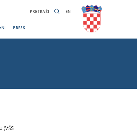
PRETRAŽI
EN
ANI
PRESS
u (VŠS