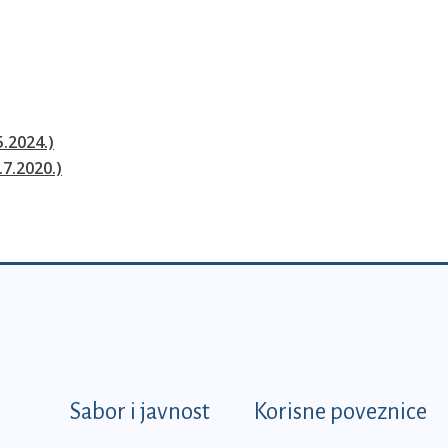
5.2024.)
.7.2020.)
k
Sabor i javnost
Korisne poveznice