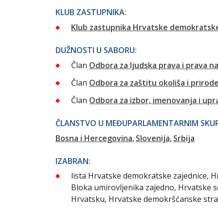
KLUB ZASTUPNIKA:
Klub zastupnika Hrvatske demokratske
DUŽNOSTI U SABORU:
Član
Odbora za ljudska prava i prava n
Član
Odbora za zaštitu okoliša i prirod
Član
Odbora za izbor, imenovanja i up
ČLANSTVO U MEĐUPARLAMENTARNIM SKUPI
Bosna i Hercegovina
Slovenija
Srbija
IZABRAN:
lista Hrvatske demokratske zajednice, Hr
Bloka umirovljenika zajedno, Hrvatske s
Hrvatsku, Hrvatske demokršćanske stra