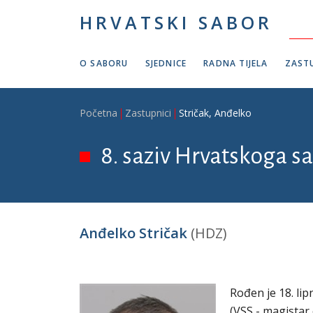
Skoči na glavni sadržaj
HRVATSKI SABOR
O SABORU
SJEDNICE
RADNA TIJELA
ZASTU
Breadcrumb
Početna
Zastupnici
Stričak, Anđelko
8. saziv Hrvatskoga sa
Anđelko Stričak
(HDZ)
Rođen je 18. li
(VSS - magistar