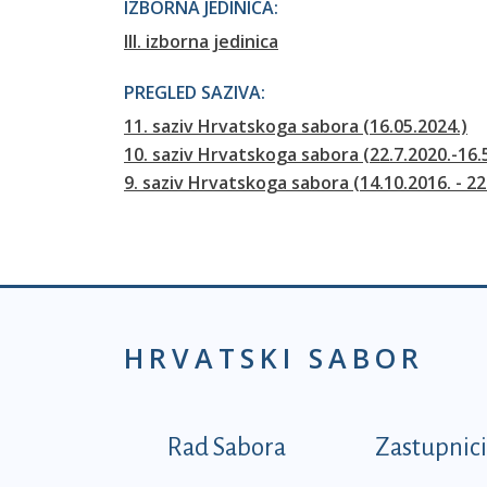
IZBORNA JEDINICA:
III. izborna jedinica
PREGLED SAZIVA:
11. saziv Hrvatskoga sabora (16.05.2024.)
10. saziv Hrvatskoga sabora (22.7.2020.-16.
9. saziv Hrvatskoga sabora (14.10.2016. - 22
HRVATSKI SABOR
Podnožje prvi izborni
Rad Sabora
Zastupnici