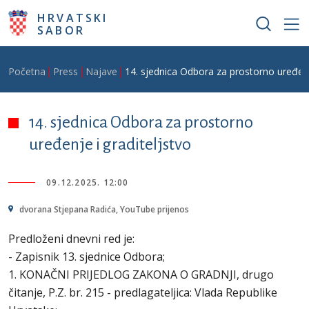
Skoči na glavni sadržaj
HRVATSKI
SABOR
Breadcrumb
Početna
Press
Najave
14. sjednica Odbora za prostorno uređenje
14. sjednica Odbora za prostorno
uređenje i graditeljstvo
09.12.2025. 12:00
dvorana Stjepana Radića, YouTube prijenos
Predloženi dnevni red je:
- Zapisnik 13. sjednice Odbora;
1. KONAČNI PRIJEDLOG ZAKONA O GRADNJI, drugo
čitanje, P.Z. br. 215 - predlagateljica: Vlada Republike