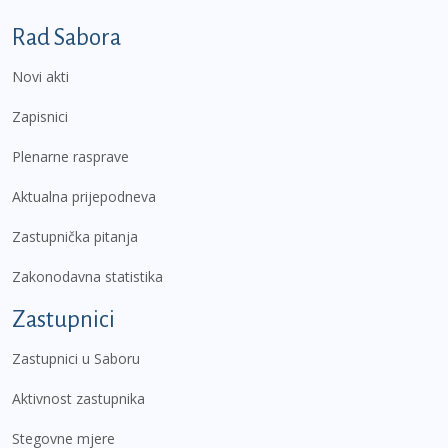
Podnožje prvi izbornik
Rad Sabora
Novi akti
Zapisnici
Plenarne rasprave
Aktualna prijepodneva
Zastupnička pitanja
Zakonodavna statistika
Zastupnici
Zastupnici u Saboru
Aktivnost zastupnika
Stegovne mjere