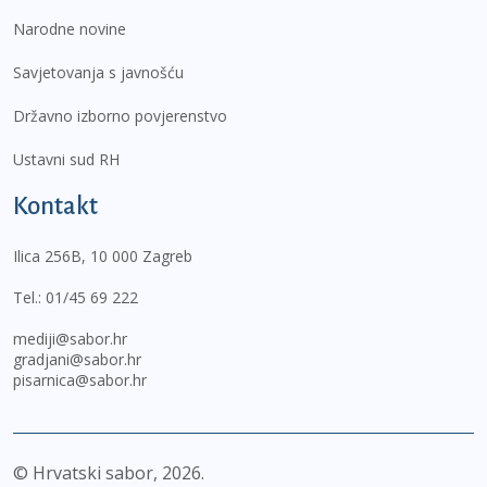
Narodne novine
Savjetovanja s javnošću
Državno izborno povjerenstvo
Ustavni sud RH
Kontakt
Ilica 256B, 10 000 Zagreb
Tel.:
01/45 69 222
mediji@sabor.hr
gradjani@sabor.hr
pisarnica@sabor.hr
© Hrvatski sabor,
2026