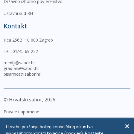
Državno izborno povjerenstvo
Ustavni sud RH
Kontakt
Ilica 256B, 10 000 Zagreb
Tel.:
01/45 69 222
mediji@sabor.hr
gradjani@sabor.hr
pisarnica@sabor.hr
© Hrvatski sabor,
2026
Pravne napomene
Izjava o pristupačnosti
U svrhu pružanja boljeg korisničkog iskustva
Zaštita osobnih podataka
www.sabor.hr koristi kolačiće (cookies). Postavke