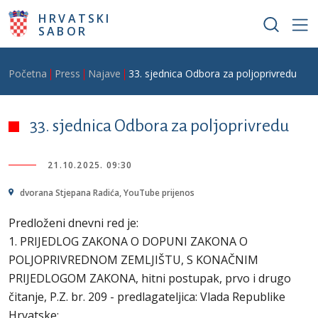
Skoči na glavni sadržaj
HRVATSKI
SABOR
Breadcrumb
Početna
Press
Najave
33. sjednica Odbora za poljoprivredu
33. sjednica Odbora za poljoprivredu
21.10.2025. 09:30
dvorana Stjepana Radića, YouTube prijenos
Predloženi dnevni red je:
1. PRIJEDLOG ZAKONA O DOPUNI ZAKONA O
POLJOPRIVREDNOM ZEMLJIŠTU, S KONAČNIM
PRIJEDLOGOM ZAKONA, hitni postupak, prvo i drugo
čitanje, P.Z. br. 209 - predlagateljica: Vlada Republike
Hrvatske;