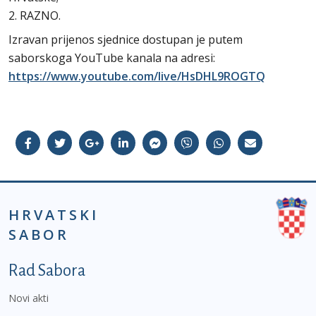
2. RAZNO.
Izravan prijenos sjednice dostupan je putem
saborskoga YouTube kanala na adresi:
https://www.youtube.com/live/HsDHL9ROGTQ
HRVATSKI
SABOR
Podnožje prvi izbornik
Rad Sabora
Novi akti