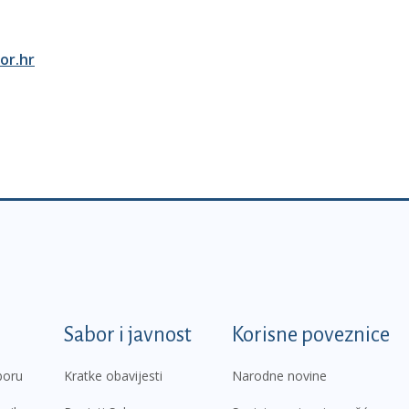
or.hr
k
Sabor i javnost
Korisne poveznice
boru
Kratke obavijesti
Narodne novine