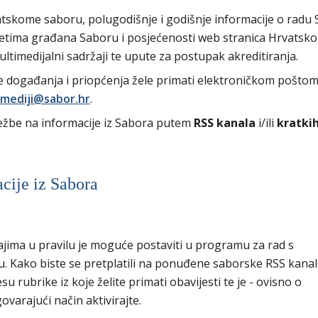
tskome saboru, polugodišnje i godišnje informacije o radu
osjetima građana Saboru i posjećenosti web stranica Hrvatsk
multimedijalni sadržaji te upute za postupak akreditiranja.
ve događanja i priopćenja žele primati elektroničkom poštom
mediji@sabor.hr
.
ježbe na informacije iz Sabora putem
RSS kanala
i/ili
kratki
acije iz Sabora
ajima u pravilu je moguće postaviti u programu za rad s
u. Kako biste se pretplatili na ponuđene saborske RSS kanal
 rubrike iz koje želite primati obavijesti te je - ovisno o
ovarajući način aktivirajte.