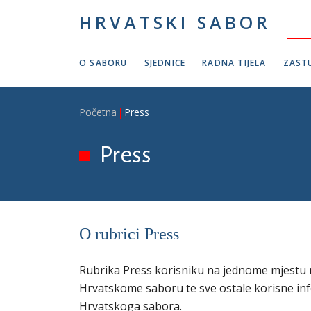
Skoči na glavni sadržaj
HRVATSKI SABOR
O SABORU
SJEDNICE
RADNA TIJELA
ZASTU
Breadcrumb
Početna
Press
Press
O rubrici Press
Rubrika Press korisniku na jednome mjestu n
Hrvatskome saboru te sve ostale korisne in
Hrvatskoga sabora.