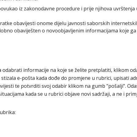
j povukao iz zakonodavne procedure i prije njihova uvrštenja 
kratke obavijesti onome dijelu javnosti saborskih internetski
odobno obaviješten o novoobjavljenim informacijama koje ga
odabrati informacije na koje se želite pretplatiti, klikom od
i stizala e-pošta kada dođe do promjene u rubrici, upisati a
ijesti te potvrditi svoj odabir klikom na gumb "pošalji". Odaš
ituacijama kada se u rubrici objave novi sadržaji, a ne i prim
ubrika: