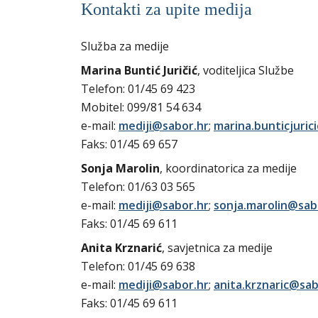
Kontakti za upite medija
Služba za medije
Marina Buntić Juričić
, voditeljica Službe
Telefon: 01/45 69 423
Mobitel: 099/81 54 634
e-mail:
mediji@sabor.hr
;
marina.bunticjuric
Faks: 01/45 69 657
Sonja Marolin
, koordinatorica za medije
Telefon: 01/63 03 565
e-mail:
mediji@sabor.hr
;
sonja.marolin@sab
Faks: 01/45 69 611
Anita Krznarić
, savjetnica za medije
Telefon: 01/45 69 638
e-mail:
mediji@sabor.hr
;
anita.krznaric@sab
Faks: 01/45 69 611