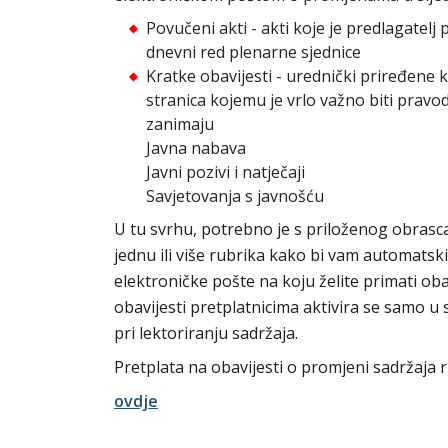
Povučeni akti - akti koje je predlagatel
dnevni red plenarne sjednice
Kratke obavijesti - urednički priređene 
stranica kojemu je vrlo važno biti prav
zanimaju
Javna nabava
Javni pozivi i natječaji
Savjetovanja s javnošću
U tu svrhu, potrebno je s priloženog obrasca 
jednu ili više rubrika kako bi vam automatsk
elektroničke pošte na koju želite primati obav
obavijesti pretplatnicima aktivira se samo u s
pri lektoriranju sadržaja.
Pretplata na obavijesti o promjeni sadržaja r
ovdje