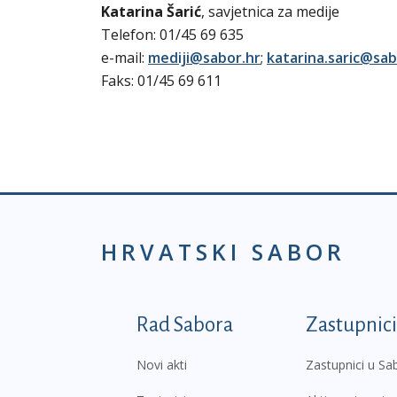
Katarina Šarić
, savjetnica za medije
Telefon: 01/45 69 635
e-mail:
mediji@sabor.hr
;
katarina.saric@sab
Faks: 01/45 69 611
HRVATSKI SABOR
Podnožje prvi izborni
Rad Sabora
Zastupnici
Novi akti
Zastupnici u Sa