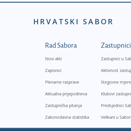
HRVATSKI SABOR
Podnožje prvi izborni
Rad Sabora
Zastupnici
Novi akti
Zastupnici u Sa
Zapisnici
Aktivnost zastu
Plenarne rasprave
Stegovne mjere
Aktualna prijepodneva
Klubovi zastupn
Zastupnička pitanja
Predsjednici Sa
Zakonodavna statistika
Velikani u Sabo