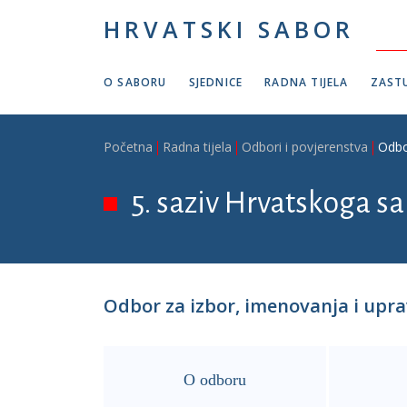
Skoči na glavni sadržaj
HRVATSKI SABOR
O SABORU
SJEDNICE
RADNA TIJELA
ZASTU
Breadcrumb
Početna
Radna tijela
Odbori i povjerenstva
Odbo
5. saziv Hrvatskoga sa
Odbor za izbor, imenovanja i upr
O odboru