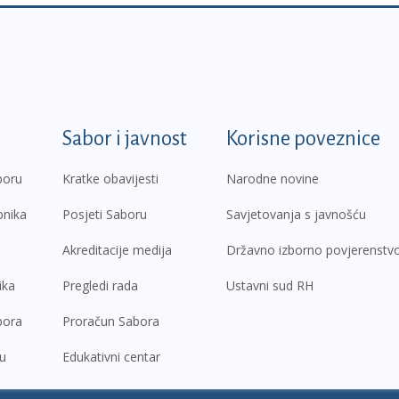
k
Sabor i javnost
Korisne poveznice
boru
Kratke obavijesti
Narodne novine
pnika
Posjeti Saboru
Savjetovanja s javnošću
Akreditacije medija
Državno izborno povjerenstv
ika
Pregledi rada
Ustavni sud RH
bora
Proračun Sabora
ru
Edukativni centar