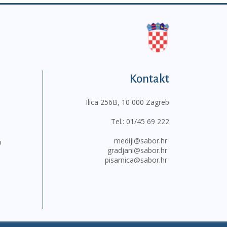
Kontakt
Ilica 256B, 10 000 Zagreb
Tel.:
01/45 69 222
mediji@sabor.hr
o
gradjani@sabor.hr
pisarnica@sabor.hr