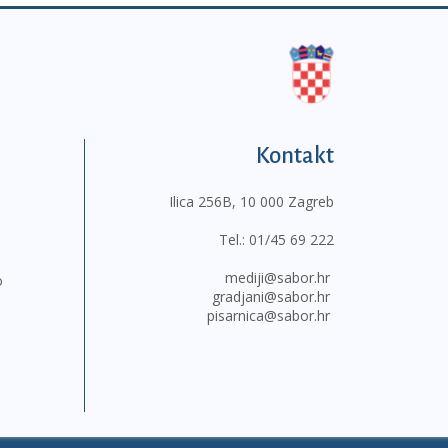
Kontakt
Ilica 256B, 10 000 Zagreb
Tel.:
01/45 69 222
mediji@sabor.hr
o
gradjani@sabor.hr
pisarnica@sabor.hr