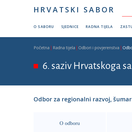
Skoči na glavni sadržaj
HRVATSKI SABOR
O SABORU
SJEDNICE
RADNA TIJELA
ZASTU
Breadcrumb
Početna
Radna tijela
Odbori i povjerenstva
Odbo
6. saziv Hrvatskoga sab
Odbor za regionalni razvoj, šuma
O odboru