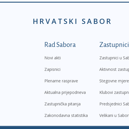
HRVATSKI SABOR
Podnožje prvi izborni
Rad Sabora
Zastupnici
Novi akti
Zastupnici u Sa
Zapisnici
Aktivnost zastu
Plenarne rasprave
Stegovne mjere
Aktualna prijepodneva
Klubovi zastupn
Zastupnička pitanja
Predsjednici Sa
Zakonodavna statistika
Velikani u Sabo