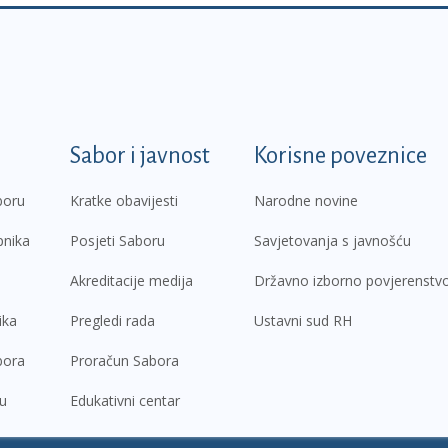
k
Sabor i javnost
Korisne poveznice
boru
Kratke obavijesti
Narodne novine
pnika
Posjeti Saboru
Savjetovanja s javnošću
Akreditacije medija
Državno izborno povjerenstv
ika
Pregledi rada
Ustavni sud RH
bora
Proračun Sabora
ru
Edukativni centar