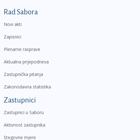
Podnožje prvi izbornik
Rad Sabora
Novi akti
Zapisnici
Plenarne rasprave
Aktualna prijepodneva
Zastupnička pitanja
Zakonodavna statistika
Zastupnici
Zastupnici u Saboru
Aktivnost zastupnika
Stegovne mjere