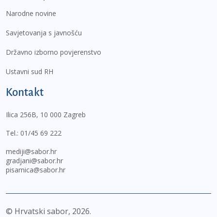
Narodne novine
Savjetovanja s javnošću
Državno izborno povjerenstvo
Ustavni sud RH
Kontakt
Ilica 256B, 10 000 Zagreb
Tel.:
01/45 69 222
mediji@sabor.hr
gradjani@sabor.hr
pisarnica@sabor.hr
© Hrvatski sabor,
2026