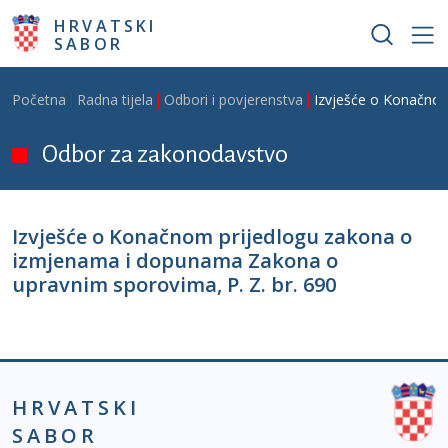
Skoči na glavni sadržaj
HRVATSKI
SABOR
Breadcrumb
Početna
Radna tijela
Odbori i povjerenstva
Izvješće o Konačnom
Odbor za zakonodavstvo
Izvješće o Konačnom prijedlogu zakona o
izmjenama i dopunama Zakona o
upravnim sporovima, P. Z. br. 690
HRVATSKI
SABOR