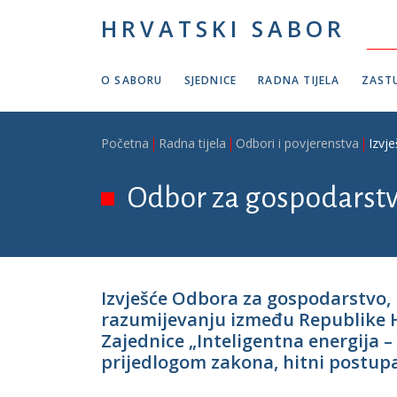
Skoči na glavni sadržaj
HRVATSKI SABOR
O SABORU
SJEDNICE
RADNA TIJELA
ZASTU
Breadcrumb
Početna
Radna tijela
Odbori i povjerenstva
Izvj
Odbor za gospodarstvo
Izvješće Odbora za gospodarstvo,
razumijevanju između Republike H
Zajednice „Inteligentna energija 
prijedlogom zakona, hitni postupak,