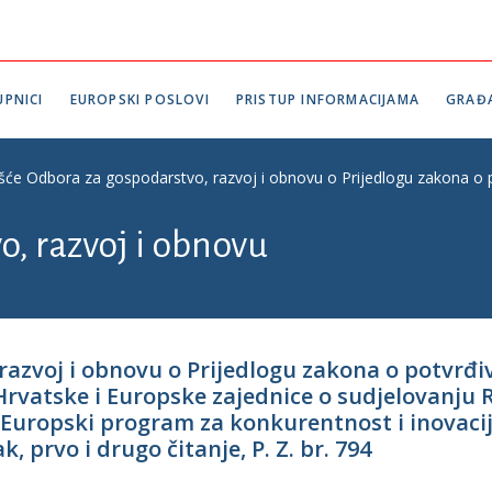
PNICI
EUROPSKI POSLOVI
PRISTUP INFORMACIJAMA
GRAĐ
ešće Odbora za gospodarstvo, razvoj i obnovu o Prijedlogu zakona o p
, razvoj i obnovu
 razvoj i obnovu o Prijedlogu zakona o potv
rvatske i Europske zajednice o sudjelovanju
– Europski program za konkurentnost i inovacij
 prvo i drugo čitanje, P. Z. br. 794