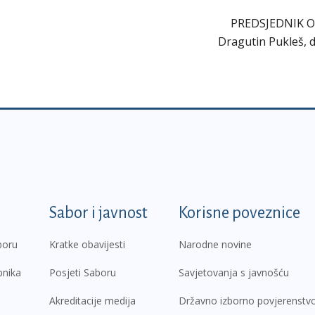
PREDSJEDNIK 
Dragutin Pukleš, di
k
Sabor i javnost
Korisne poveznice
boru
Kratke obavijesti
Narodne novine
pnika
Posjeti Saboru
Savjetovanja s javnošću
Akreditacije medija
Državno izborno povjerenstv