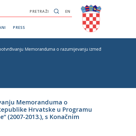
PRETRAŽI
EN
ANI
PRESS
otvrđivanju Memoranduma o razumijevanju između Republike Hrvatske i
rđivanju Memoranduma o
 Republike Hrvatske u Programu
e“ (2007-2013.), s Konačnim