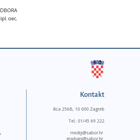
ODBORA
pl. oec.
Kontakt
Ilica 256B, 10 000 Zagreb
Tel.:
01/45 69 222
mediji@sabor.hr
o
gradjani@sabor.hr