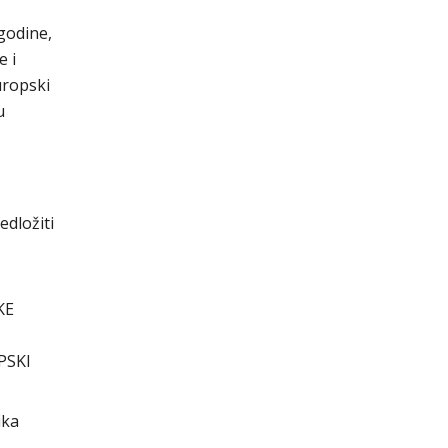
godine,
e i
uropski
u
edložiti
KE
PSKI
ika