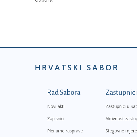
HRVATSKI SABOR
Podnožje prvi izborni
Rad Sabora
Zastupnici
Novi akti
Zastupnici u Sa
Zapisnici
Aktivnost zastu
Plenarne rasprave
Stegovne mjere