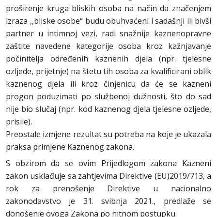
proširenje kruga bliskih osoba na način da značenjem
izraza ,,bliske osobe“ budu obuhvaćeni i sadašnji ili bivši
partner u intimnoj vezi, radi snažnije kaznenopravne
zaštite navedene kategorije osoba kroz kažnjavanje
počinitelja određenih kaznenih djela (npr. tjelesne
ozljede, prijetnje) na štetu tih osoba za kvalificirani oblik
kaznenog djela ili kroz činjenicu da će se kazneni
progon poduzimati po službenoj dužnosti, što do sad
nije bio slučaj (npr. kod kaznenog djela tjelesne ozljede,
prisile).
Preostale izmjene rezultat su potreba na koje je ukazala
praksa primjene Kaznenog zakona.
S obzirom da se ovim Prijedlogom zakona Kazneni
zakon usklađuje sa zahtjevima Direktive (EU)2019/713, a
rok za prenošenje Direktive u nacionalno
zakonodavstvo je 31. svibnja 2021., predlaže se
donošenje ovoga Zakona po hitnom postupku.