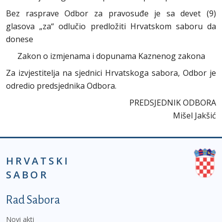
Bez rasprave Odbor za pravosuđe je sa devet (9)
glasova „za“ odlučio predložiti Hrvatskom saboru da
donese
Zakon o izmjenama i dopunama Kaznenog zakona
Za izvjestitelja na sjednici Hrvatskoga sabora, Odbor je
odredio predsjednika Odbora.
PREDSJEDNIK ODBORA
Mišel Jakšić
HRVATSKI
SABOR
Podnožje prvi izbornik
Rad Sabora
Novi akti