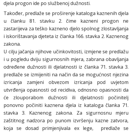
djela progon ide po službenoj dužnosti.
Također, predlaže se proširenje kataloga kaznenih djela
u članku 81. stavku 2. čime kazneni progon ne
zastarijeva za teško kazneno djelo spolnog zlostavljanja
i iskorištavanja djeteta iz članka 166. stavka 2. Kaznenog
zakona.
U cilju jačanja njihove učinkovitosti, izmjene se predlažu
i u pogledu dviju sigurnosnih mjera, zabrana obavljanja
određene dužnosti ili djelatnosti iz članka 71. stavka 3.
predlaže se izmijeniti na način da se mogućnost njezina
izricanja zamjeni obvezom izricanja pod uvjetom
utvrđenja opasnosti od recidiva, odnosno opasnosti da
će zlouporabom dužnosti ili djelatnosti počinitelj
ponovno počiniti kaznena djela iz kataloga članka 71.
stavka 3. Kaznenog zakona. Za sigurnosnu mjeru
zaštitnog nadzora po punom izvršenju kazne zatvora,
koja se dosad primjenjivala ex lege, predlaže se