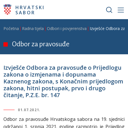
Skoči na glavni sadržaj
HRVATSKI
SABOR
Breadcrumb
Početna
Radna tijela
Odbori i povjerenstva
Izvješće Odbora za 
Odbor za pravosuđe
Izvješće Odbora za pravosuđe o Prijedlogu
zakona o izmjenama i dopunama
Kaznenog zakona, s Konačnim prijedlogom
zakona, hitni postupak, prvo i drugo
čitanje, P.Z.E. br. 147
01.07.2021.
Odbor za pravosuđe Hrvatskoga sabora na 19. sjednici
održanoj 1. srpnja 2021. godine razmotrio je Prijedlog