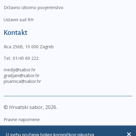
Državno izborno povjerenstvo
Ustavni sud RH
Kontakt
Ilica 256B, 10 000 Zagreb
Tel.:
01/45 69 222
mediji@sabor.hr
gradjani@sabor.hr
pisarnica@sabor.hr
© Hrvatski sabor,
2026
Pravne napomene
Izjava o pristupačnosti
U svrhu pružanja boljeg korisničkog iskustva