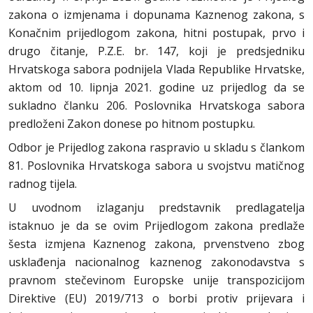
zakona o izmjenama i dopunama Kaznenog zakona, s
Konačnim prijedlogom zakona, hitni postupak, prvo i
drugo čitanje, P.Z.E. br. 147, koji je predsjedniku
Hrvatskoga sabora podnijela Vlada Republike Hrvatske,
aktom od 10. lipnja 2021. godine uz prijedlog da se
sukladno članku 206. Poslovnika Hrvatskoga sabora
predloženi Zakon donese po hitnom postupku.
Odbor je Prijedlog zakona raspravio u skladu s člankom
81. Poslovnika Hrvatskoga sabora u svojstvu matičnog
radnog tijela.
U uvodnom izlaganju predstavnik predlagatelja
istaknuo je da se ovim Prijedlogom zakona predlaže
šesta izmjena Kaznenog zakona, prvenstveno zbog
usklađenja nacionalnog kaznenog zakonodavstva s
pravnom stečevinom Europske unije transpozicijom
Direktive (EU) 2019/713 o borbi protiv prijevara i