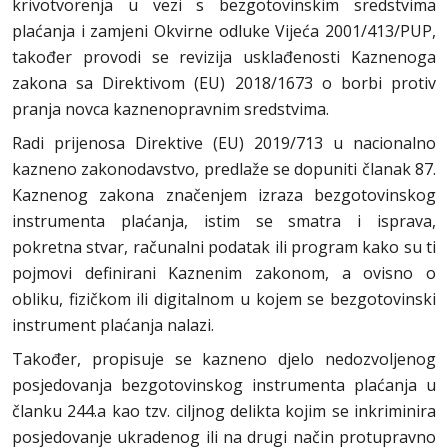
krivotvorenja u vezi s bezgotovinskim sredstvima
plaćanja i zamjeni Okvirne odluke Vijeća 2001/413/PUP,
također provodi se revizija usklađenosti Kaznenoga
zakona sa Direktivom (EU) 2018/1673 o borbi protiv
pranja novca kaznenopravnim sredstvima.
Radi prijenosa Direktive (EU) 2019/713 u nacionalno
kazneno zakonodavstvo, predlaže se dopuniti članak 87.
Kaznenog zakona značenjem izraza bezgotovinskog
instrumenta plaćanja, istim se smatra i isprava,
pokretna stvar, računalni podatak ili program kako su ti
pojmovi definirani Kaznenim zakonom, a ovisno o
obliku, fizičkom ili digitalnom u kojem se bezgotovinski
instrument plaćanja nalazi.
Također, propisuje se kazneno djelo nedozvoljenog
posjedovanja bezgotovinskog instrumenta plaćanja u
članku 244.a kao tzv. ciljnog delikta kojim se inkriminira
posjedovanje ukradenog ili na drugi način protupravno