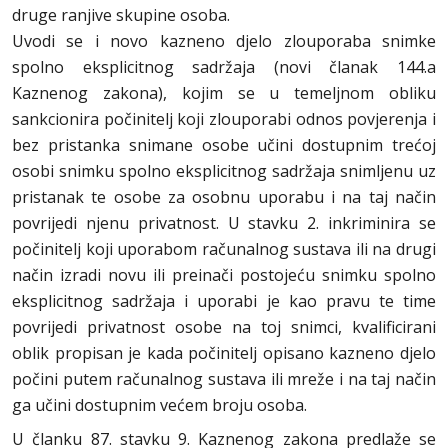
druge ranjive skupine osoba.
Uvodi se i novo kazneno djelo zlouporaba snimke
spolno eksplicitnog sadržaja (novi članak 144.a
Kaznenog zakona), kojim se u temeljnom obliku
sankcionira počinitelj koji zlouporabi odnos povjerenja i
bez pristanka snimane osobe učini dostupnim trećoj
osobi snimku spolno eksplicitnog sadržaja snimljenu uz
pristanak te osobe za osobnu uporabu i na taj način
povrijedi njenu privatnost. U stavku 2. inkriminira se
počinitelj koji uporabom računalnog sustava ili na drugi
način izradi novu ili preinači postojeću snimku spolno
eksplicitnog sadržaja i uporabi je kao pravu te time
povrijedi privatnost osobe na toj snimci, kvalificirani
oblik propisan je kada počinitelj opisano kazneno djelo
počini putem računalnog sustava ili mreže i na taj način
ga učini dostupnim većem broju osoba.
U članku 87. stavku 9. Kaznenog zakona predlaže se