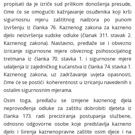
propisati da je izriče sud prilikom donošenja presude,
čime će se omogućiti kažnjavanje osuđenika koji krši
sigurnosnu mjeru zaštitnog nadzora po punom
izvršenju iz članka 76. Kaznenog zakona za kazneno
djelo neizvršenja sudske odluke (članak 311. stavak 2.
Kaznenog zakona). Nastavno, predlaže se i obvezno
izricanje sigurnosne mjere obveznog psihosocijalnog
tretmana iz članka 70. stavka 1. i sigurnosne mjere
udaljenja iz zajedničkog kućanstva iz članka 74. stavka 1.
Kaznenog zakona, uz zadržavanje uvjeta opasnosti,
čime će se postići koherentnost u izricanju navedenih s
ostalim sigurnosnim mjerama.
Osim toga, predlažu se izmjene kaznenog djela
neprovođenja odluke za zaštitu dobrobiti djeteta iz
članka 173. radi preciziranja postupanja službene,
odnosno odgovorne osobe koje predstavlja kazneno
djelo i širenja kaznenopravne zaštite osim djece i na