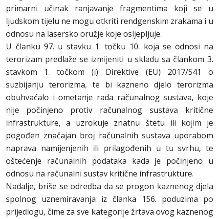
primarni učinak ranjavanje fragmentima koji se u
ljudskom tijelu ne mogu otkriti rendgenskim zrakama i u
odnosu na lasersko oružje koje osljepljuje.
U članku 97. u stavku 1. točku 10. koja se odnosi na
terorizam predlaže se izmijeniti u skladu sa člankom 3.
stavkom 1. točkom (i) Direktive (EU) 2017/541 o
suzbijanju terorizma, te bi kazneno djelo terorizma
obuhvaćalo i ometanje rada računalnog sustava, koje
nije počinjeno protiv računalnog sustava kritične
infrastrukture, a uzrokuje znatnu štetu ili kojim je
pogođen značajan broj računalnih sustava uporabom
naprava namijenjenih ili prilagođenih u tu svrhu, te
oštećenje računalnih podataka kada je počinjeno u
odnosu na računalni sustav kritične infrastrukture.
Nadalje, briše se odredba da se progon kaznenog djela
spolnog uznemiravanja iz članka 156. poduzima po
prijedlogu, čime za sve kategorije žrtava ovog kaznenog