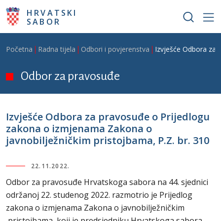
Skoči na glavni sadržaj
HRVATSKI
SABOR
Breadcrumb
Početna
Radna tijela
Odbori i povjerenstva
Izvješće Odbora za 
Odbor za pravosuđe
Izvješće Odbora za pravosuđe o Prijedlogu
zakona o izmjenama Zakona o
javnobilježničkim pristojbama, P.Z. br. 310
22.11.2022.
Odbor za pravosuđe Hrvatskoga sabora na 44. sjednici
održanoj 22. studenog 2022. razmotrio je Prijedlog
zakona o izmjenama Zakona o javnobilježničkim
pristojbama, koji je predsjedniku Hrvatskoga sabora