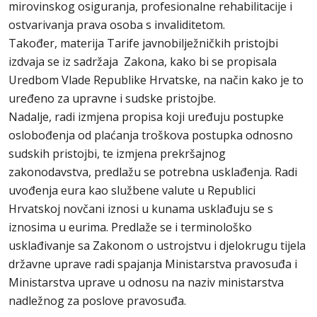
mirovinskog osiguranja, profesionalne rehabilitacije i
ostvarivanja prava osoba s invaliditetom.
Također, materija Tarife javnobilježničkih pristojbi
izdvaja se iz sadržaja Zakona, kako bi se propisala
Uredbom Vlade Republike Hrvatske, na način kako je to
uređeno za upravne i sudske pristojbe.
Nadalje, radi izmjena propisa koji uređuju postupke
oslobođenja od plaćanja troškova postupka odnosno
sudskih pristojbi, te izmjena prekršajnog
zakonodavstva, predlažu se potrebna usklađenja. Radi
uvođenja eura kao službene valute u Republici
Hrvatskoj novčani iznosi u kunama usklađuju se s
iznosima u eurima. Predlaže se i terminološko
usklađivanje sa Zakonom o ustrojstvu i djelokrugu tijela
državne uprave radi spajanja Ministarstva pravosuđa i
Ministarstva uprave u odnosu na naziv ministarstva
nadležnog za poslove pravosuđa.