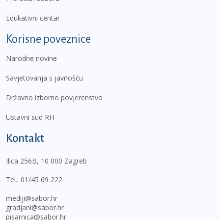
Edukativni centar
Korisne poveznice
Narodne novine
Savjetovanja s javnošću
Državno izborno povjerenstvo
Ustavni sud RH
Kontakt
Ilica 256B, 10 000 Zagreb
Tel.:
01/45 69 222
mediji@sabor.hr
gradjani@sabor.hr
pisarnica@sabor.hr