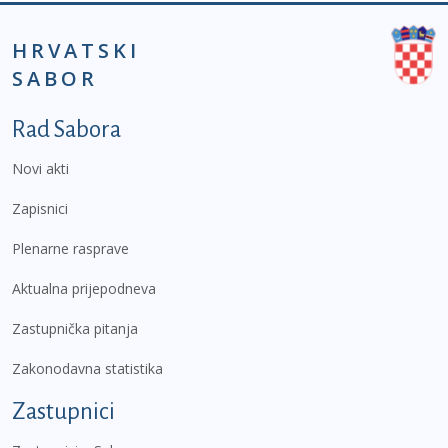
HRVATSKI
SABOR
Podnožje prvi izbornik
Rad Sabora
Novi akti
Zapisnici
Plenarne rasprave
Aktualna prijepodneva
Zastupnička pitanja
Zakonodavna statistika
Zastupnici