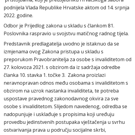
podnijela Vlada Republike Hrvatske aktom od 14. srpnja
2022. godine.
Odbor je Prijedlog zakona u skladu s člankom 81.
Poslovnika raspravio u svojstvu matičnog radnog tijela.
Predstavnik predlagatelja uvodno je istaknuo da se
izmjenama ovog Zakona pristupa u skladu s
preporukom Pravobranitelja za osobe s invaliditetom od
27. kolovoza 2021. s obzirom da iz sadržaja odredbe
članka 10. stavka 1. točke 3. Zakona proizlazi
neravnopravan odnos među osobama s invaliditetom s
obzirom na uzrok nastanka invaliditeta, te potreba
uspostave pravednog zakonodavnog okvira za sve
osobe s invaliditetom. Slijedom navedenog, odredba se
nadopunjuje i usklađuje s propisima koji uređuju
provedbu jedinstvenih postupaka vještačenja u svrhu
ostvarivanja prava u području socijalne skrbi,