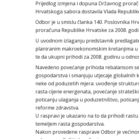
Prijedlog izmjena i dopuna Državnog proraču
Hrvatskoga sabora dostavila Vlada Republike
Odbor je u smislu članka 140. Poslovnika H
proračuna Republike Hrvatske za 2008. godin
U uvodnom izlaganju predstavnik predlagatel
planiranim makroekonomskim kretanjima u os
te da ukupni prihodi za 2008. godinu u odno
Navedeno povećanje prihoda rebalansom se 
gospodarstva i smanjuju utjecaje globalnih k
neke od poduzetih mjera: uvođenje strukturn
rasta cijene energenata, povećanje strateški
poticanju ulaganja u poduzetništvo, poticanj
reforme zdravstva.
U raspravi je ukazano na to da prihodi rast
temeljem rasta gospodarstva.
Nakon provedene rasprave Odbor je većinom g