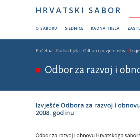
Skoči na glavni sadržaj
HRVATSKI SABOR
O SABORU
SJEDNICE
RADNA TIJELA
ZASTU
Breadcrumb
Početna
Radna tijela
Odbori i povjerenstva
Izvj
Odbor za razvoj i obn
Izvješće Odbora za razvoj i obno
2008. godinu
Odbor za razvoj i obnovu Hrvatskoga sabora n