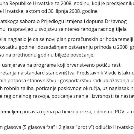
na Republike Hrvatske za 2008. godinu, koji je predsjednik
 Hrvatske, aktom od 30. lipnja 2008. godine.
rvatskoga sabora o Prijedlogu izmjena i dopuna Državnog
u, raspravljao u svojstvu zainteresiranoga radnog tijela.
ja naglasio je da se novi plan proračunskih prihoda temelji
tatku godine i dosadašnjem ostvarenju prihoda u 2008. go
su na prethodnu godinu bilježe povećanje.
usmjerava na programe koji prvenstveno potiču rast
retanja na standard stanovništva. Predstavnik Vlade istaknu
ih potpora stanovništvu i gospodarstvu radi ublažavanja ut
h robnih zaliha, poticanje poslovnog okružja, uz naglasak n
e regionalnog razvoja, poticanje znanja i izvrsnosti te nast
u temeljem porasta cijena pa time i poreza, odnosno PDV, a 
lasova (5 glasova ”za” i 2 glasa ”protiv”) odlučio Hrvatsk