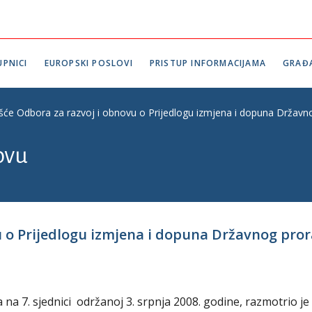
PNICI
EUROPSKI POSLOVI
PRISTUP INFORMACIJAMA
GRAĐ
ešće Odbora za razvoj i obnovu o Prijedlogu izmjena i dopuna Državn
ovu
vu o Prijedlogu izmjena i dopuna Državnog pro
a 7. sjednici održanoj 3. srpnja 2008. godine, razmotrio je