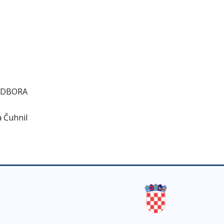
ORA
nil