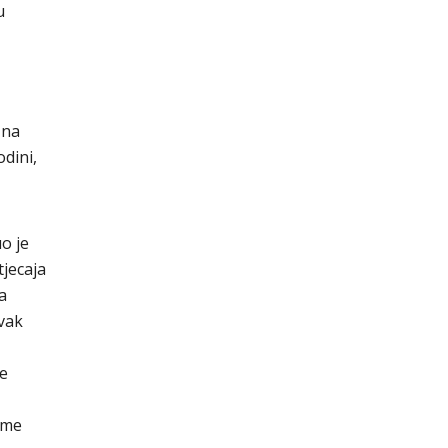
u
 na
dini,
o je
jecaja
a
avak
ne
ome