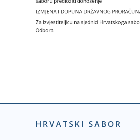
saboru predložiti donošenje
IZMJENA I DOPUNA DRŽAVNOG PRORAČUNA
Za izvjestiteljicu na sjednici Hrvatskoga sa
Odbora.
m
HRVATSKI SABOR