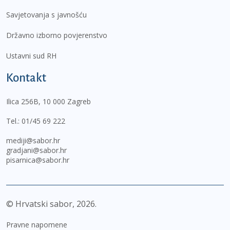
Savjetovanja s javnošću
Državno izborno povjerenstvo
Ustavni sud RH
Kontakt
Ilica 256B, 10 000 Zagreb
Tel.:
01/45 69 222
mediji@sabor.hr
gradjani@sabor.hr
pisarnica@sabor.hr
© Hrvatski sabor,
2026
Pravne napomene