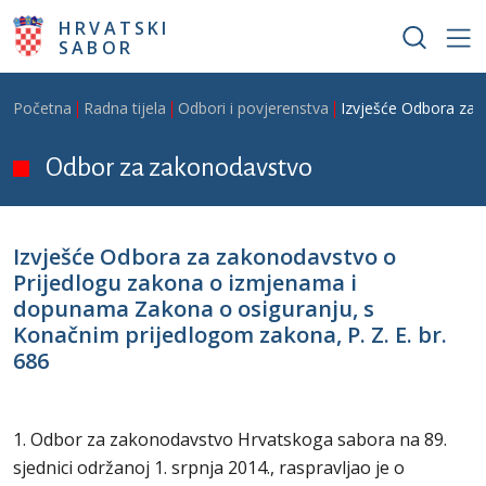
Skoči na glavni sadržaj
HRVATSKI
SABOR
Breadcrumb
Početna
Radna tijela
Odbori i povjerenstva
Izvješće Odbora za 
Odbor za zakonodavstvo
Izvješće Odbora za zakonodavstvo o
Prijedlogu zakona o izmjenama i
dopunama Zakona o osiguranju, s
Konačnim prijedlogom zakona, P. Z. E. br.
686
1. Odbor za zakonodavstvo Hrvatskoga sabora na 89.
sjednici održanoj 1. srpnja 2014., raspravljao je o