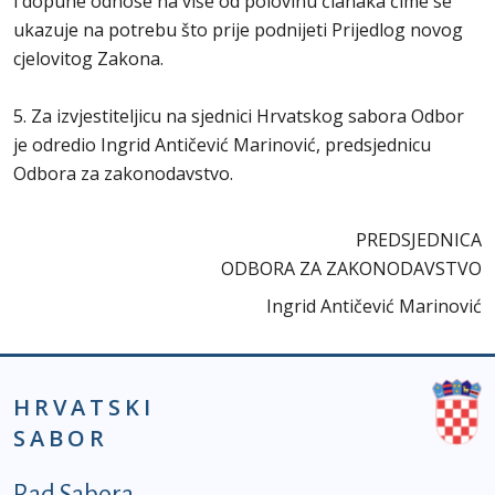
i dopune odnose na više od polovinu članaka čime se
ukazuje na potrebu što prije podnijeti Prijedlog novog
cjelovitog Zakona.
5. Za izvjestiteljicu na sjednici Hrvatskog sabora Odbor
je odredio Ingrid Antičević Marinović, predsjednicu
Odbora za zakonodavstvo.
PREDSJEDNICA
ODBORA ZA ZAKONODAVSTVO
Ingrid Antičević Marinović
HRVATSKI
SABOR
Podnožje prvi izbornik
Rad Sabora