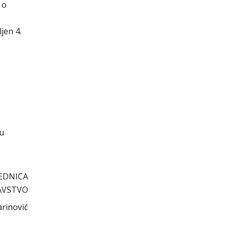
 o
jen 4.
cu
DNICA
AVSTVO
rinović