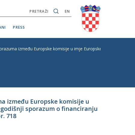
PRETRAŽI
EN
ANI
PRESS
azuma između Europske komisije u imje Europske unije i Vlade Republ
ma između Europske komisije u
egodišnji sporazum o financiranju
r. 718