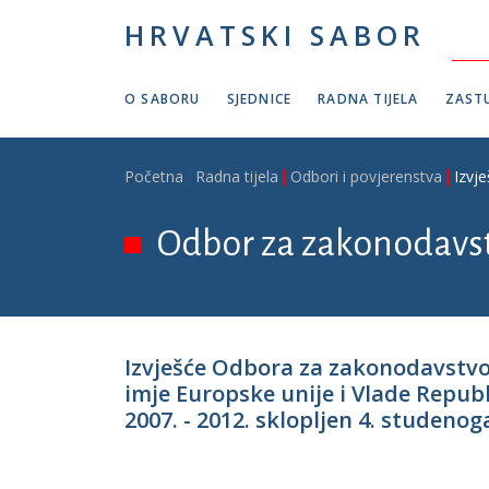
Skoči na glavni sadržaj
HRVATSKI SABOR
O SABORU
SJEDNICE
RADNA TIJELA
ZASTU
Breadcrumb
Početna
Radna tijela
Odbori i povjerenstva
Izvj
Odbor za zakonodavs
Izvješće Odbora za zakonodavstvo
imje Europske unije i Vlade Repub
2007. - 2012. sklopljen 4. studenog