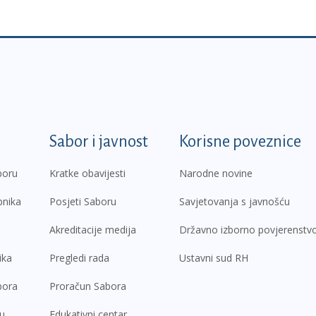
k
Sabor i javnost
Korisne poveznice
boru
Kratke obavijesti
Narodne novine
pnika
Posjeti Saboru
Savjetovanja s javnošću
Akreditacije medija
Državno izborno povjerenstv
ika
Pregledi rada
Ustavni sud RH
bora
Proračun Sabora
ru
Edukativni centar