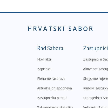
HRVATSKI SABOR
Podnožje prvi izborni
Rad Sabora
Zastupnici
Novi akti
Zastupnici u Sa
Zapisnici
Aktivnost zastu
Plenarne rasprave
Stegovne mjere
Aktualna prijepodneva
Klubovi zastupn
Zastupnička pitanja
Predsjednici Sa
Zakonodavna statistika
Velikani u Sabo