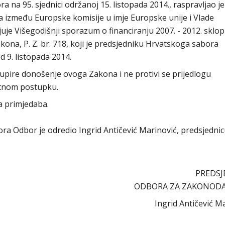
na 95. sjednici održanoj 15. listopada 2014., raspravljao je
 između Europske komisije u imje Europske unije i Vlade
uje Višegodišnji sporazum o financiranju 2007. - 2012. sklopl
ona, P. Z. br. 718, koji je predsjedniku Hrvatskoga sabora
 9. listopada 2014.
pire donošenje ovoga Zakona i ne protivi se prijedlogu
hitnom postupku.
a primjedaba.
abora Odbor je odredio Ingrid Antičević Marinović, predsjedni
PREDSJE
ODBORA ZA ZAKONOD
Ingrid Antičević Ma