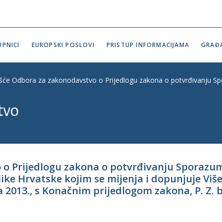
PNICI
EUROPSKI POSLOVI
PRISTUP INFORMACIJAMA
GRAĐ
ešće Odbora za zakonodavstvo o Prijedlogu zakona o potvrđivanju Spor
tvo
 o Prijedlogu zakona o potvrđivanju Sporazu
like Hrvatske kojim se mijenja i dopunjuje Viš
a 2013., s Konačnim prijedlogom zakona, P. Z. b