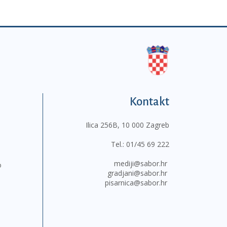
Kontakt
Ilica 256B, 10 000 Zagreb
Tel.:
01/45 69 222
mediji@sabor.hr
o
gradjani@sabor.hr
pisarnica@sabor.hr